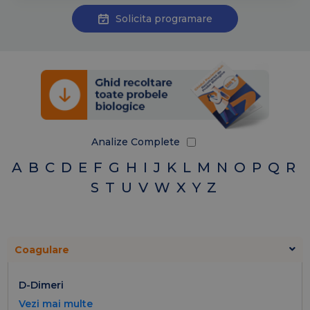
Solicita programare
Analize Complete
A
B
C
D
E
F
G
H
I
J
K
L
M
N
O
P
Q
R
S
T
U
V
W
X
Y
Z
Coagulare
D-Dimeri
Vezi mai multe