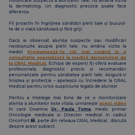
modificare suspectă a alunițelor tale, nu amâna vizita
la dermatolog. Un diagnostic precoce poate face
diferența.
Fii proactiv în îngrijirea sănătății pielii tale și bucură-
te de o viață sănătoasă și fără griji.
Dacă ai observat alunițe suspecte sau modificări
neobișnuite asupra pielii tale, nu amâna vizita la
medic!
Programează-te cât mai curând la o
consultație specializată la medicii dermatologi de
la GRAL Medical.
Echipa de experți îți oferă evaluare
profesională, diagnostic precis și recomandări
personalizate pentru sănătatea pielii tale. Asigură-ți
liniștea și protecția – apelează cu încredere la GRAL
Medical pentru orice suspiciune legată de alunițe!
Pentru a înțelege mai bine de ce o monitorizare
atenta a alunitelor este vitala, urmărește
acest video
în care Doamna
Dr. Paula Toma
, medic primar
Oncologie medicala si Director medical in cadrul
OncoFort 🏥, parte din reteaua GRAL Medical, discută
despre acest subiect.