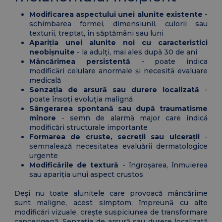
Modificarea aspectului unei alunite existente
-
schimbarea formei, dimensiunii, culorii sau
texturii, treptat, în săptămâni sau luni
Apariția unei alunite noi cu caracteristici
neobișnuite
- la adulți, mai ales după 30 de ani
Mâncărimea persistentă
- poate indica
modificări celulare anormale și necesită evaluare
medicală
Senzația de arsură sau durere localizată
-
poate însoți evoluția malignă
Sângerarea spontană sau după traumatisme
minore
- semn de alarmă major care indică
modificări structurale importante
Formarea de cruste, secreții sau ulcerații
-
semnalează necesitatea evaluării dermatologice
urgente
Modificările de textură
- îngroșarea, înmuierea
sau apariția unui aspect crustos
Deși nu toate alunitele care provoacă mâncărime
sunt maligne, acest simptom, împreună cu alte
modificări vizuale, crește suspiciunea de transformare
cancerigenă. Senzația de arsură sau durere localizată