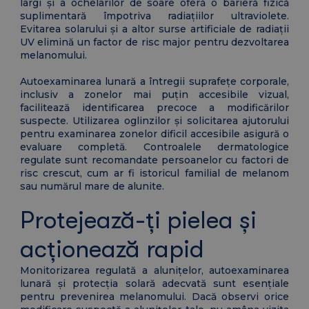
largi și a ochelarilor de soare oferă o barieră fizică
suplimentară împotriva radiațiilor ultraviolete.
Evitarea solarului și a altor surse artificiale de radiații
UV elimină un factor de risc major pentru dezvoltarea
melanomului.
Autoexaminarea lunară a întregii suprafețe corporale,
inclusiv a zonelor mai puțin accesibile vizual,
facilitează identificarea precoce a modificărilor
suspecte. Utilizarea oglinzilor și solicitarea ajutorului
pentru examinarea zonelor dificil accesibile asigură o
evaluare completă. Controalele dermatologice
regulate sunt recomandate persoanelor cu factori de
risc crescut, cum ar fi istoricul familial de melanom
sau numărul mare de alunite.
Protejează-ți pielea și
acționează rapid
Monitorizarea regulată a alunițelor, autoexaminarea
lunară și protecția solară adecvată sunt esențiale
pentru prevenirea melanomului. Dacă observi orice