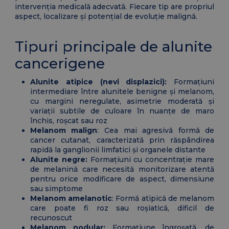
intervenția medicală adecvată. Fiecare tip are propriul
aspect, localizare și potențial de evoluție malignă.
Tipuri principale de alunite
cancerigene
Alunite atipice (nevi displazici):
Formațiuni
intermediare între alunitele benigne și melanom,
cu margini neregulate, asimetrie moderată și
variații subtile de culoare în nuanțe de maro
închis, roșcat sau roz
Melanom malign
: Cea mai agresivă formă de
cancer cutanat, caracterizată prin răspândirea
rapidă la ganglionii limfatici și organele distante
Alunite negre:
Formațiuni cu concentrație mare
de melanină care necesită monitorizare atentă
pentru orice modificare de aspect, dimensiune
sau simptome
Melanom amelanotic
: Formă atipică de melanom
care poate fi roz sau roșiatică, dificil de
recunoscut
Melanom nodular:
Formațiune îngroșată, de