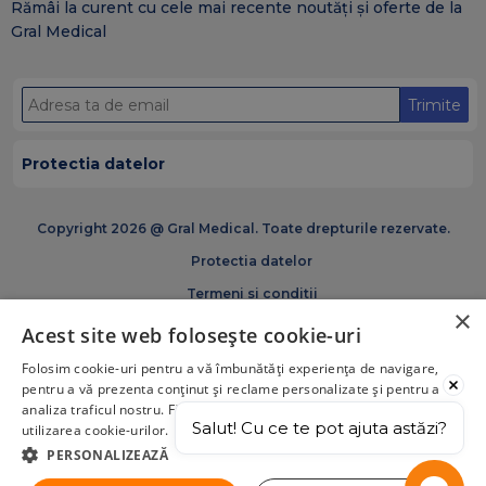
Rămâi la curent cu cele mai recente noutăți și oferte de la
Gral Medical
Trimite
Protectia datelor
Copyright 2026 @ Gral Medical. Toate drepturile rezervate.
Protectia datelor
Termeni si conditii
×
Politica de cookies
Acest site web folosește cookie-uri
Certificări și acreditări GRAM Medical
Solicita programare
Folosim cookie-uri pentru a vă îmbunătăți experiența de navigare,
pentru a vă prezenta conținut și reclame personalizate și pentru a
analiza traficul nostru. Făcând click pe „Acceptă tot”, acceptați
Salut! Cu ce te pot ajuta astăzi?
utilizarea cookie-urilor.
PERSONALIZEAZĂ