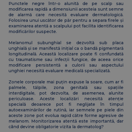
Punctele negre într-o alunită de pe scalp sau
modificarea rapidă a dimensiunii acesteia sunt semne
de alarmă care necesită evaluare dermatologică.
Folosirea unui uscător de păr pentru a separa firele și
examinarea atentă a scalpului pot facilita identificarea
modificărilor suspecte.
Melanomul subunghial se dezvoltă sub placa
unghială și se manifestă inițial ca o bandă pigmentară
longitudinală. Această localizare poate fi confundată
cu traumatisme sau infecții fungice, de aceea orice
modificare persistentă a culorii sau aspectului
unghiei necesită evaluare medicală specializată.
Zonele corporale mai puțin expuse la soare, cum ar fi
palmele, tălpile, zona genitală sau spațiile
interdigitale, pot dezvolta, de asemenea, alunite
periculoase. Aceste localizări necesită atenție
specială deoarece pot fi neglijate în timpul
autoexaminărilor de rutină, iar semnele pe piele din
aceste zone pot evolua rapid către forme agresive de
melanom. Monitorizarea atentă este importantă, dar
când devine obligatorie vizita la dermatolog?