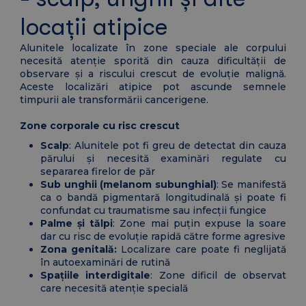
locații atipice
Alunitele localizate în zone speciale ale corpului
necesită atenție sporită din cauza dificultății de
observare și a riscului crescut de evoluție malignă.
Aceste localizări atipice pot ascunde semnele
timpurii ale transformării cancerigene.
Zone corporale cu risc crescut
Scalp
: Alunitele pot fi greu de detectat din cauza
părului și necesită examinări regulate cu
separarea firelor de păr
Sub unghii (melanom subunghial)
: Se manifestă
ca o bandă pigmentară longitudinală și poate fi
confundat cu traumatisme sau infecții fungice
Palme și tălpi
: Zone mai puțin expuse la soare
dar cu risc de evoluție rapidă către forme agresive
Zona genitală:
Localizare care poate fi neglijată
în autoexaminări de rutină
Spațiile interdigitale
: Zone dificil de observat
care necesită atenție specială