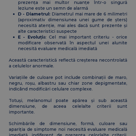
prezența mai multor nuanțe într-o singură
leziune este un semn de alarmă
D - Diametrul:
Diametrul mai mare de 6 milimetri
(aproximativ dimensiunea unei gume de șters)
necesită atenție, mai ales dacă sunt prezente și
alte caracteristici suspecte
E - Evoluți
a: Cel mai important criteriu - orice
modificare observată în aspectul unei alunite
necesită evaluare medicală imediată
Această caracteristică reflectă creșterea necontrolată
a celulelor anormale.
Variațiile de culoare pot include combinații de maro,
negru, roșu, albastru sau chiar zone depigmentate,
indicând modificări celulare complexe.
Totuși, melanomul poate apărea și sub această
dimensiune, de aceea celelalte criterii sunt
importante.
Schimbările de dimensiune, formă, culoare sau
apariția de simptome noi necesită evaluare medicală
imediată, indiferent de prezența celorlalte criterii.