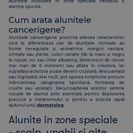
alunitele localizate în zone speciale necesită o
atenție sporită.
Cum arata alunitele
cancerigene?
Alunițele cancerigene prezintă adesea caracteristici
care le diferențiază clar de alunițele normale: au
forme neregulate și asimetrice, margini neclare,
zimțate sau șterse, culori variate (de la maro și negru
la roșcat, roz sau chiar albastru), dimensiuni de obicei
mai mari de 6 milimetri sau aflate în creștere, iar
suprafața acestora poate deveni crustată, descuamată
sau îngroșată. Mai mult, pot apărea simptome precum
mâncărimea, sângerarea spontană, formarea de
cruste sau ulcerații. Recunoașterea acestor semne
vizuale de alarmă este esențială pentru depistarea
precoce a melanomului și pentru a solicita rapid
ajutorul unui
dermatolog
.
Alunite în zone speciale
- scalp, unghii și alte