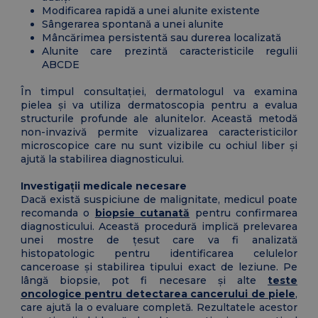
Modificarea rapidă a unei alunite existente
Sângerarea spontană a unei alunite
Mâncărimea persistentă sau durerea localizată
Alunite care prezintă caracteristicile regulii
ABCDE
În timpul consultației, dermatologul va examina
pielea și va utiliza dermatoscopia pentru a evalua
structurile profunde ale alunitelor. Această metodă
non-invazivă permite vizualizarea caracteristicilor
microscopice care nu sunt vizibile cu ochiul liber și
ajută la stabilirea diagnosticului.
Investigații medicale necesare
Dacă există suspiciune de malignitate, medicul poate
recomanda o
biopsie cutanată
pentru confirmarea
diagnosticului. Această procedură implică prelevarea
unei mostre de țesut care va fi analizată
histopatologic pentru identificarea celulelor
canceroase și stabilirea tipului exact de leziune. Pe
lângă biopsie, pot fi necesare și alte
teste
oncologice pentru detectarea cancerului de piele
,
care ajută la o evaluare completă. Rezultatele acestor