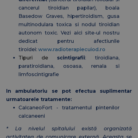
cancerul tiroidian papilar), boala
Basedow Graves, hipertiroidism, gusa
multinodulara toxica si nodul tiroidian
autonom toxic. Vezi aici site-ul nostru
dedicat pentru afectiunile
tiroidei:
www.radioterapiecuiod.ro
Tipuri de
scintigrafii
: tiroidiana,
paratiroidiana, osoasa, renala si
limfoscintigrafie
In ambulatoriu se pot efectua suplimentar
urmatoarele tratamente:
CalcaneoFort - tratamentul pintenilor
calcaneeni
* La nivelul spitalului există organizată
activitatea de comunicare externă. Aceasta se