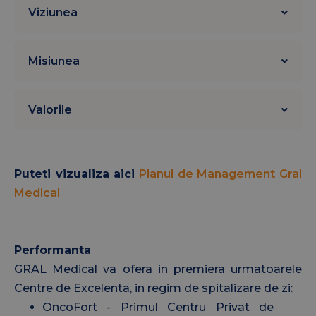
Viziunea
OncoFort Craiova, Spitalul OncoFort Pitesti si
un centru de medicina nucleara - Spitalul
OncoFort Caloian
, cu cele 2 sectii (realizarea
Misiunea
scintigrafiilor si tratarea cancerului tiroidian bine
diferentiat), unde lucreaza peste 1200 de medici si
Valorile
asistente.
Puteti vizualiza aici
Planul de Management Gral
Medical
Performanta
GRAL Medical va ofera in premiera urmatoarele
Centre de Excelenta, in regim de spitalizare de zi:
OncoFort - Primul Centru Privat de