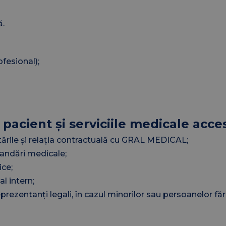
ă.
fesional);
 pacient și serviciile medicale acce
itările și relația contractuală cu GRAL MEDICAL;
andări medicale;
ice;
l intern;
eprezentanți legali, în cazul minorilor sau persoanelor fă