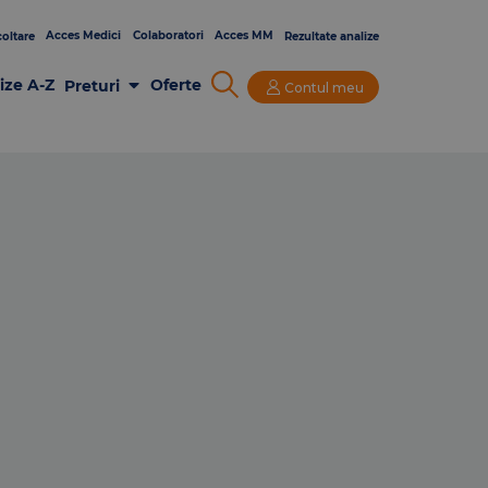
Acces Medici
Colaboratori
Acces MM
oltare
Rezultate analize
ize A-Z
Oferte
Preturi
Contul meu
Analize Laborator
Imagistica
Consultatii si Investigatii