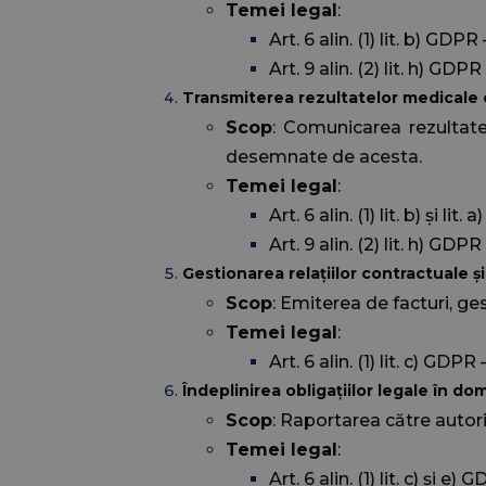
Temei legal
:
Art. 6 alin. (1) lit. b) GD
Art. 9 alin. (2) lit. h) GD
Transmiterea rezultatelor medicale 
Scop
: Comunicarea rezultate
desemnate de acesta.
Temei legal
:
Art. 6 alin. (1) lit. b) și
Art. 9 alin. (2) lit. h) GD
Gestionarea relațiilor contractuale și
Scop
: Emiterea de facturi, ges
Temei legal
:
Art. 6 alin. (1) lit. c) GDP
Îndeplinirea obligațiilor legale în do
Scop
: Raportarea către auto
Temei legal
:
Art. 6 alin. (1) lit. c) și e