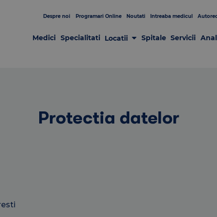
Despre noi
Programari Online
Noutati
Intreaba medicul
Autorec
Medici
Specialitati
Spitale
Servicii
Anal
Locatii
Laboratoare
Clinici
Centre de Recoltare
Spitale
Centrul de Chirurgie GRAL
Patologia sânului
Protectia datelor
resti