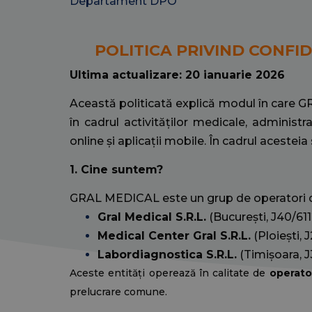
Departament DPO
POLITICA PRIVIND CONFI
Ultima actualizare: 20 ianuarie 2026
Această politicată explică modul în care G
în cadrul activităților medicale, administra
online și aplicații mobile. În cadrul acestei
1. Cine suntem?
GRAL MEDICAL este un grup de operatori de 
Gral Medical S.R.L.
(București, J40/61
Medical Center Gral S.R.L.
(Ploiești,
J
Labordiagnostica S.R.L.
(Timișoara, J
Aceste entități operează în calitate de
operator
prelucrare comune.