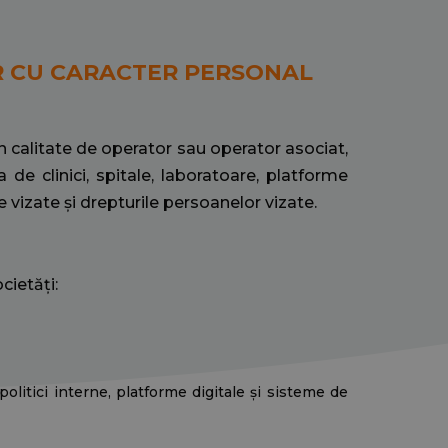
OR CU CARACTER PERSONAL
 calitate de operator sau operator asociat,
de clinici, spitale, laboratoare, platfo
rme
e vizat
e și drepturile persoanelor vizate.
cietăți:
politici interne, platforme digitale și sisteme de