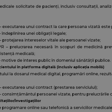
edicale solicitate de pacienți, inclusiv consultații, anali
DPR – executarea unui contract la care persoana vizată este 
R – îndeplinirea unei obligații legale;
PR – protejarea intereselor vitale ale persoanei vizate;
 GDPR – prelucrarea necesară în scopuri de medicină pr
sistență medicală;
PR – motive de interes public în domeniul sănătății publice.
entului în platforma digitală (inclusiv aplicația mobilă)
lui la dosarul medical digital, programări online, rezultate
PR – executarea unui contract (prestarea serviciului);
DPR – consimțământul persoanei vizate, pentru prelucrările 
țiilor/investigațiilor
e programare online sau telefonică a serviciilor medicale