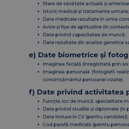
Stare de sănătate actuală și anterioa
Istoric medical și tratamente urmate;
Date medicale rezultate în urma consul
Avize și fișe de aptitudine (în context
Date privind capacitatea de muncă;
Date rezultate din analize genetice 
e) Date biometrice și fotogr
Imaginea facială (înregistrată prin 
Imaginea personală (fotografii reali
consimțământul persoanei vizate).
f) Date privind activitatea 
Funcție, loc de muncă, specialitate m
Date privind studiile și diplomele (în 
Date incluse în CV (pentru candidați);
Cod parafă medicală (pentru personal