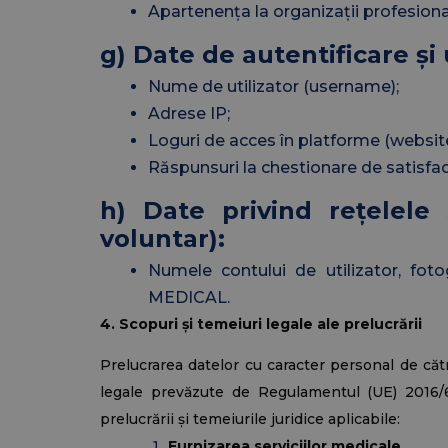
Apartenența la organizații profesiona
g) Date de autentificare și 
Nume de utilizator (username);
Adrese IP;
Loguri de acces în platforme (website,
Răspunsuri la chestionare de satisfac
h) Date privind rețelele
voluntar):
Numele contului de utilizator, fotog
MEDICAL.
4
. Scopuri și temeiuri legale ale prelucrării
Prelucrarea datelor cu caracter personal de că
legale prevăzute de Regulamentul (UE) 2016/67
prelucrării și temeiurile juridice aplicabile:
Furnizarea serviciilor medicale