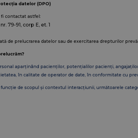
rotecția datelor (DPO)
 contactat astfel:
r. 79-91, corp E, et. 1
gată de prelucrarea datelor sau
de
exercitarea drepturilor pre
 prelucrăm?
al aparținând pacienților, potențialilor pacienți, angajaților, 
cietatea, în calitate de operator de date, în conformitate cu 
funcție de scopul și contextul interacțiunii, următoarele catego