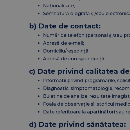
Naționalitate;
Semnătură olografă și/sau electronic
b) Date de contact:
Număr de telefon (personal și/sau pro
Adresă de e-mail;
Domiciliu/reședință;
Adresă de corespondență.
c) Date privind calitatea de
Informații privind programările, solic
Diagnostic, simptomatologie, recom
Buletine de analize, rezultate imagist
Foaia de observație și istoricul medica
Date referitoare la aparținători sau r
d) Date privind sănătatea: