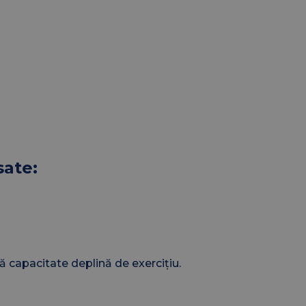
sate:
ră capacitate deplină de exercițiu.