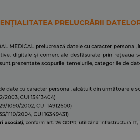
DENȚIALITATEA PRELUCRĂRII DATEL
RAL MEDICAL prelucrează datele cu caracter personal, în
tive, digitale și comerciale desfășurate prin rețeaua sa 
a sunt prezentate scopurile, temeiurile, categoriile de dat
date cu caracter personal, alcătuit din următoarele so
12/2003, CUI 15413404)
29/1090/200
2, CUI 14912600)
35/1110/2004, CUI 16349431)
i asociați
, conform art. 26 GDPR, utilizând infrastructură IT, 