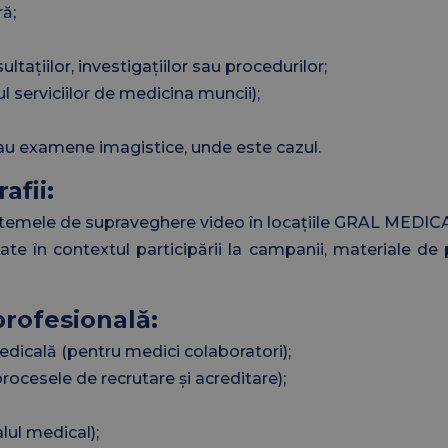
ră;
tațiilor, investigațiilor sau procedurilor;
ul serviciilor de medicina muncii);
sau examene imagistice, unde este cazul.
afii:
sistemele de supraveghere video în locațiile GRAL MEDICA
zate în contextul participării la campanii, materiale de
profesională:
edicală (pentru medici colaboratori);
procesele de recrutare și acreditare);
ul medical);