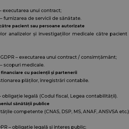
PR – executarea unui contract;
PR – furnizarea de servicii de sănătate.
către pacient sau persoane autorizate
lor analizelor și investigațiilor medicale către pacien
 lit. a) GDPR – executarea unui contract / consimțământ;
PR – scopuri medicale.
 financiare cu pacienții și partenerii
tionarea plăților, înregistrări contabile.
R – obligație legală (Codul fiscal, Legea contabilității).
meniul sănătății publice
ritățile competente (CNAS, DSP, MS, ANAF, ANSVSA etc.)
) GDPR – obligație legală și interes public;