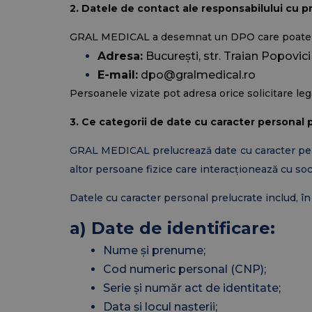
2. Datele de contact ale responsabilului cu p
GRAL MEDICAL a desemnat un DPO care poate fi
Adresa:
București, str. Traian Popovici n
E-mail:
dpo@gralmedical.ro
Persoanele viz
ate pot adresa orice solicitare le
3. Ce categorii de date cu caracter personal
GRAL MEDICAL prelucrează date cu caracter person
altor persoane fizice care interacționează cu so
Datele cu caracter personal prelucrate includ, în 
a) Date de identificare:
Nume și prenume;
Cod numeric personal (CNP);
Serie și număr act de identitate;
Data și locul nașterii;