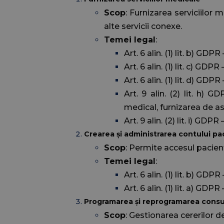
Scop
: Furnizarea serviciilor m
alte servicii conexe.
Temei legal
:
Art. 6 alin. (1) lit. b) G
Art. 6 alin. (1) lit. c) GDP
Art. 6 alin. (1) lit. d) GD
Art. 9 alin. (2) lit. h)
medical, furnizarea de a
Art. 9 alin. (2) lit. i) GD
Crearea și administrarea contului paci
Scop
: Permite accesul pacientu
Temei legal
:
Art. 6 alin. (1) lit. b) GD
Art. 6 alin. (1) lit. a) G
Programarea și reprogramarea consulta
Scop
: Gestionarea cererilor d