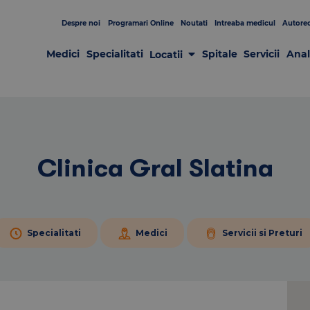
Despre noi
Programari Online
Noutati
Intreaba medicul
Autorec
Medici
Specialitati
Spitale
Servicii
Anal
Locatii
Laboratoare
Clinici
Centre de Recoltare
Spitale
Centrul de Chirurgie GRAL
Patologia sânului
Clinica Gral Slatina
Specialitati
Medici
Servicii si Preturi