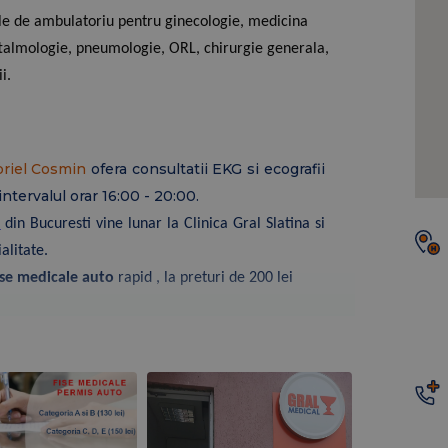
ale de ambulatoriu pentru ginecologie, medicina
oftalmologie, pneumologie, ORL, chirurgie generala,
i.
briel Cosmin
ofera consultatii EKG si ecografii
intervalul orar 16:00 - 20:00.
l
din Bucuresti vine lunar la Clinica Gral Slatina si
ialitate.
ise medicale auto
rapid , la preturi de 200 lei
latina:
te
ratie