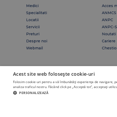
Medici
Acces m
Specialitati
ANMCS
Locatii
ANPC
Servicii
ANPC-S
Preturi
Noutati
Despre noi
Cariere
Webmail
Chestion
Acest site web folosește cookie-uri
Copyright 2026 @ Gral Medical. Toate drepturile
Folosim cookie-uri pentru a vă îmbunătăți experiența de navigare, p
rezervate.
analiza traficul nostru. Făcând click pe „Acceptă tot”, acceptați utiliz
PERSONALIZEAZĂ