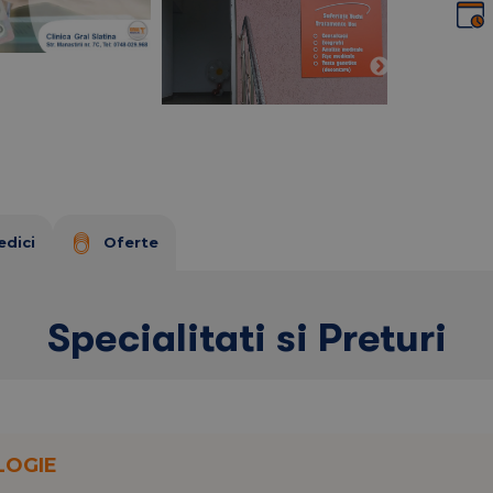
e CNAS)
configurate in functie de varsta pacientului.
MN, chimioterapie si radioterapie la
Spitalul
edici
Oferte
Specialitati si Preturi
LOGIE