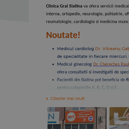
Clinica Gral Slatina
va ofera servicii medic
interna, ortopedie, neurologie
,
psihiatrie, 
reumatologie, cardiologie si medicina munci
Noutate!
Medicul cardiolog
Dr. Vilceanu Ga
de specialitate in fiecare miercuri, 
Medicul ginecolog
Dr. Chereches Rau
ofera consultatii si investigatii de spec
Pacientii din Slatina pot beneficia de
f
pentru categoriile A, B, C, D si E.
Citeste mai mult
Serviciile medicale oferite de Clinica Gral S
Consultatii si investigatii de specialita
Investigatii ecografice de ultima gene