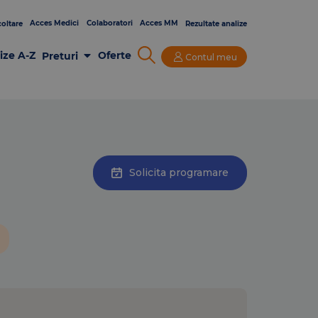
Acces Medici
Colaboratori
Acces MM
oltare
Rezultate analize
ize A-Z
Oferte
Preturi
Contul meu
Analize Laborator
Imagistica
Consultatii si Investigatii
Solicita programare