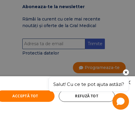
Aboneaza-te la newsletter
Rămâi la curent cu cele mai recente
noutăți și oferte de la Gral Medical
Trimite
Protectia datelor
Programeaza-te
×
Salut! Cu ce te pot ajuta astăzi?
Certificări și acreditări GRAM
ACCEPTĂ TOT
REFUZĂ TOT
Medical