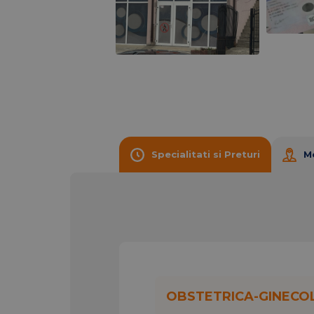
Fise medicale auto
Teste genetice in oncologie (decontat
analize medicale de control periodic
programari cu bilet de trimitere CT/R
OncoFort Pitesti.
Specialitati si Preturi
M
OBSTETRICA-GINECO