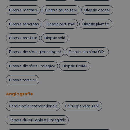
Biopsie mamară
Biopsie musculară
Biopsie osoasă
Biopsie pancreas
Biopsie părti moi
Biopsie plămân
Biopsie prostată
Biopsie sold
Biopsie din sfera ginecologică
Biopsie din sfera ORL
Biopsie din sfera urologică
Biopsie tiroidă
Biopsie toracică
Angiografie
Cardiologie Intervențională
Chirurgie Vasculară
Terapia durerii ghidată imagistic