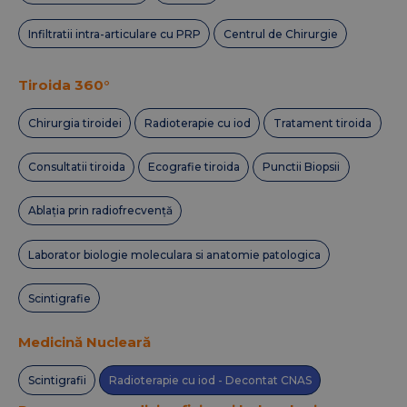
Infiltratii intra-articulare cu PRP
Centrul de Chirurgie
Tiroida 360°
Chirurgia tiroidei
Radioterapie cu iod
Tratament tiroida
Consultatii tiroida
Ecografie tiroida
Punctii Biopsii
Ablația prin radiofrecvență
Laborator biologie moleculara si anatomie patologica
Scintigrafie
Medicină Nucleară
Scintigrafii
Radioterapie cu iod - Decontat CNAS