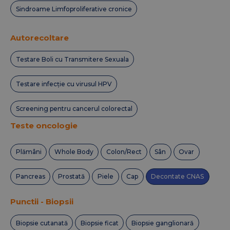
Sindroame Limfoproliferative cronice
Autorecoltare
Testare Boli cu Transmitere Sexuala
Testare infecție cu virusul HPV
Screening pentru cancerul colorectal
Teste oncologie
Plămâni
Whole Body
Colon/Rect
Sân
Ovar
Pancreas
Prostată
Piele
Cap
Decontate CNAS
Punctii - Biopsii
Biopsie cutanată
Biopsie ficat
Biopsie ganglionară