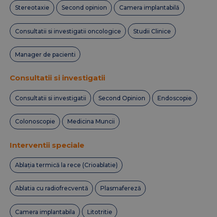
Stereotaxie
Second opinion
Camera implantabilă
Consultatii si investigatii oncologice
Studii Clinice
Manager de pacienti
Consultatii si investigatii
Consultatii si investigatii
Second Opinion
Endoscopie
Colonoscopie
Medicina Muncii
Interventii speciale
Ablația termică la rece (Crioablatie)
Ablatia cu radiofrecventă
Plasmafereză
Camera implantabila
Litotritie