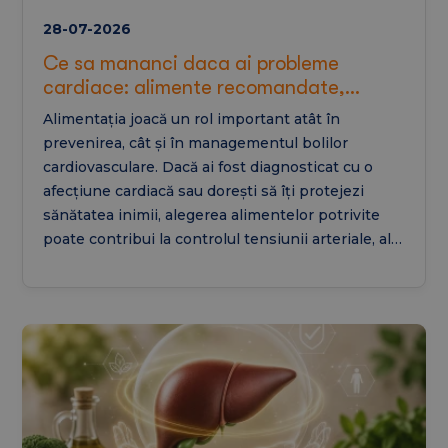
28-07-2026
Ce sa mananci daca ai probleme
cardiace: alimente recomandate,
interzise in cardiopatie si retete de
Alimentația joacă un rol important atât în
regim pentru inima
prevenirea, cât și în managementul bolilor
cardiovasculare. Dacă ai fost diagnosticat cu o
afecțiune cardiacă sau dorești să îți protejezi
sănătatea inimii, alegerea alimentelor potrivite
poate contribui la controlul tensiunii arteriale, al
colesterolului și al inflamației. În acest articol vei
afla ce să mănânci dacă ai probleme cardiace, ce
alimente sunt recomandate, ce trebuie evitat și
cum poate arăta un regim alimentar echilibrat
pentru susținerea sănătății inimii.