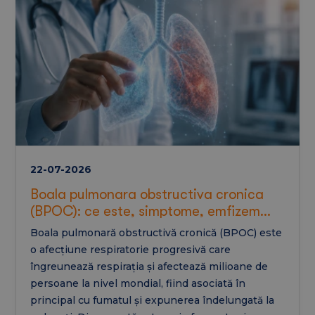
și cum poate arăta un regim alimentar benefic
pentru sănătatea ficatului.
22-07-2026
Boala pulmonara obstructiva cronica
(BPOC): ce este, simptome, emfizem
pulmonar si tratament
Boala pulmonară obstructivă cronică (BPOC) este
o afecțiune respiratorie progresivă care
îngreunează respirația și afectează milioane de
persoane la nivel mondial, fiind asociată în
principal cu fumatul și expunerea îndelungată la