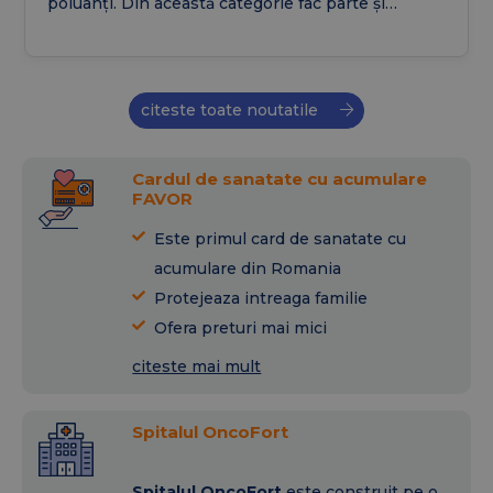
poluanți. Din această categorie fac parte și
emfizemul pulmonar și bronșita cronică, afecțiuni
care pot reduce semnificativ calitatea vieții dacă
nu sunt diagnosticate și tratate la timp. În acest
articol vei afla ce este BPOC, care sunt
citeste toate noutatile
simptomele, cum se stabilește diagnosticul, ce
legătură are cu emfizemul pulmonar și ce opțiuni
Cardul de sanatate cu acumulare
de tratament pot ajuta la controlul bolii.
FAVOR
Este primul card de sanatate cu
acumulare din Romania
Protejeaza intreaga familie
Ofera preturi mai mici
citeste mai mult
Spitalul OncoFort
Spitalul OncoFort
este construit pe o