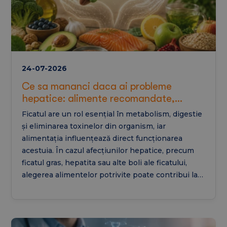
24-07-2026
Ce sa mananci daca ai probleme
hepatice: alimente recomandate,
alimente interzise si regim pentru ficat
Ficatul are un rol esențial în metabolism, digestie
gras
și eliminarea toxinelor din organism, iar
alimentația influențează direct funcționarea
acestuia. În cazul afecțiunilor hepatice, precum
ficatul gras, hepatita sau alte boli ale ficatului,
alegerea alimentelor potrivite poate contribui la
reducerea inflamației, prevenirea agravării bolii și
susținerea regenerării hepatice. În acest articol
vei afla ce să mănânci dacă ai probleme hepatice,
ce alimente sunt recomandate, ce trebuie evitat