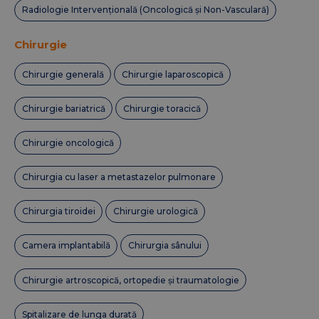
Radiologie Intervențională (Oncologică și Non-Vasculară)
Chirurgie
Chirurgie generală
Chirurgie laparoscopică
Chirurgie bariatrică
Chirurgie toracică
Chirurgie oncologică
Chirurgia cu laser a metastazelor pulmonare
Chirurgia tiroidei
Chirurgie urologică
Camera implantabilă
Chirurgia sânului
Chirurgie artroscopică, ortopedie și traumatologie
Spitalizare de lunga durată