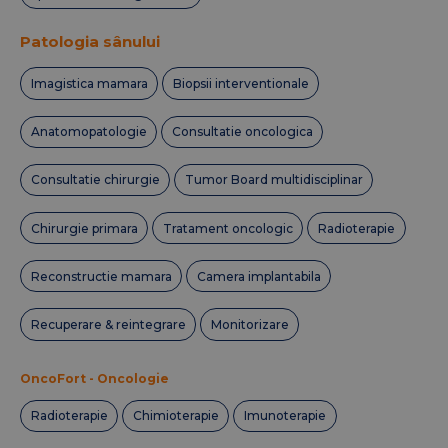
Patologia sânului
Imagistica mamara
Biopsii interventionale
Anatomopatologie
Consultatie oncologica
Consultatie chirurgie
Tumor Board multidisciplinar
Chirurgie primara
Tratament oncologic
Radioterapie
Reconstructie mamara
Camera implantabila
Recuperare & reintegrare
Monitorizare
OncoFort - Oncologie
Radioterapie
Chimioterapie
Imunoterapie