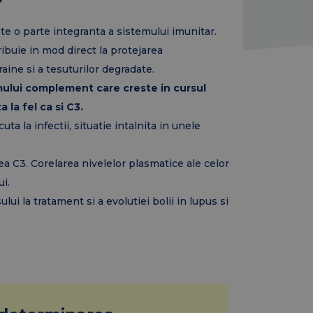
?
e o parte integranta a sistemului imunitar.
buie in mod direct la protejarea
raine si a tesuturilor degradate.
ului complement care creste in cursul
 la fel ca si C3.
a la infectii, situatie intalnita in unele
a C3. Corelarea nivelelor plasmatice ale celor
ui.
i la tratament si a evolutiei bolii in lupus si