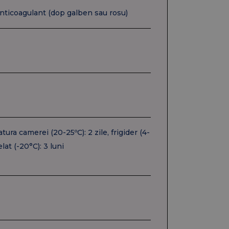
anticoagulant (dop galben sau rosu)
atura camerei (20-25ºC): 2 zile, frigider (4-
elat (-20°C): 3 luni