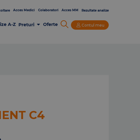
Acces Medici
Colaboratori
Acces MM
oltare
Rezultate analize
ize A-Z
Oferte
Preturi
Contul meu
Analize Laborator
Imagistica
Consultatii si Investigatii
ENT C4