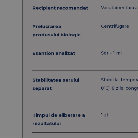
Recipient recomandat
Vacutainer fara 
Prelucrarea
Centrifugare
produsului biologic
Esantion analizat
Ser – 1 ml
Stabilitatea serului
Stabil la: temper
separat
8ºC): 8 zile, cong
Timpul de eliberare a
1 zi
rezultatului