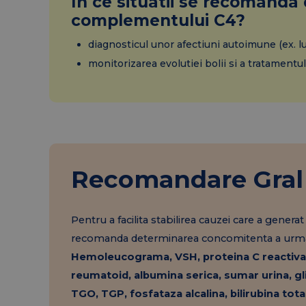
In ce situatii se recomanda
complementului C4?
diagnosticul unor afectiuni autoimune (ex. l
monitorizarea evolutiei bolii si a tratamentu
Recomandare Gral
Pentru a facilita stabilirea cauzei care a generat
recomanda determinarea concomitenta a urmatoa
Hemoleucograma, VSH, proteina C reactiva, f
reumatoid, albumina serica, sumar urina, gli
TGO, TGP, fosfataza alcalina, bilirubina tota