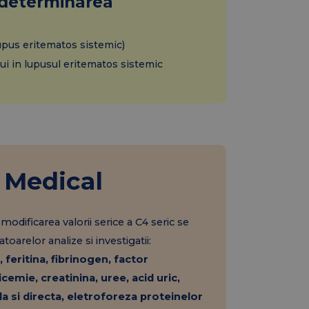
 determinarea
upus eritematos sistemic)
lui in lupusul eritematos sistemic
 Medical
 modificarea valorii serice a C4 seric se
relor analize si investigatii:
eritina, fibrinogen, factor
cemie, creatinina, uree, acid uric,
la si directa, eletroforeza proteinelor