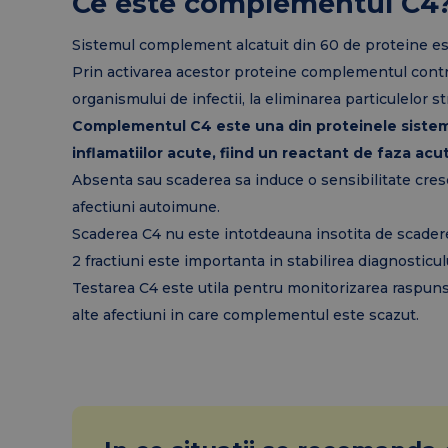
Ce este complementul C4
Sistemul complement alcatuit din 60 de proteine est
Prin activarea acestor proteine complementul contri
organismului de infectii, la eliminarea particulelor st
Complementul C4 este una din proteinele sistem
inflamatiilor acute, fiind un reactant de faza acuta
Absenta sau scaderea sa induce o sensibilitate crescut
afectiuni autoimune.
Scaderea C4 nu este intotdeauna insotita de scadere
2 fractiuni este importanta in stabilirea diagnosticul
Testarea C4 este utila pentru monitorizarea raspunsulu
alte afectiuni in care complementul este scazut.