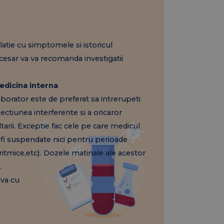
latie cu simptomele si istoricul
esar va va recomanda investigatii
edicina interna
aborator este de preferat sa intrerupeti
tiunea interferente si a oricaror
tarii. Exceptie fac cele pe care medicul
t fi suspendate nici pentru perioade
aritmice,etc). Dozele matinale ale acestor
.
iva cu