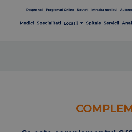
Despre noi
Programari Online
Noutati
Intreaba medicul
Autorec
Medici
Specialitati
Spitale
Servicii
Anal
Locatii
Laboratoare
Clinici
Centre de Recoltare
Spitale
Centrul de Chirurgie GRAL
Patologia sânului
COMPLEM