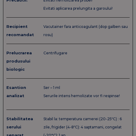
Precautii:
Evitati hemolizarea probei!
Evitati aplicarea prelungita a garoului!
Recipient
Vacutainer fara anticoagulant (dop galben sau
recomandat
rosu)
Prelucrarea
Centrifugare
produsului
biologic
Esantion
Ser – 1 ml
analizat
Serurile intens hemolizate vor fi respinse!
Stabilitatea
Stabil la: temperatura camerei (20-25ºC) : 6
serului
zile, frigider (4-8ºC): 4 saptamani, congelat
separat
(-20°C): 1 an