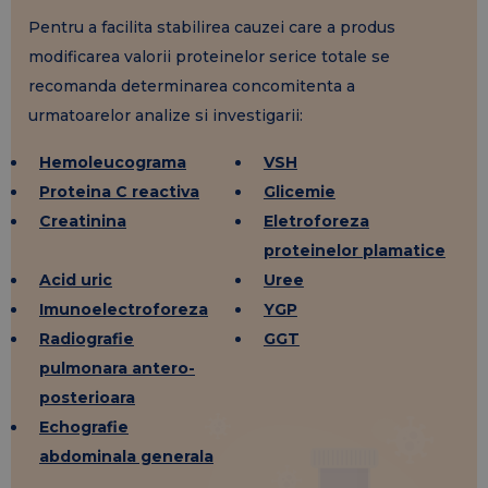
Pentru a facilita stabilirea cauzei care a produs
modificarea valorii proteinelor serice totale se
recomanda determinarea concomitenta a
urmatoarelor analize si investigarii:
Hemoleucograma
VSH
Proteina C reactiva
Glicemie
Creatinina
Eletroforeza
proteinelor plamatice
Acid uric
Uree
Imunoelectroforeza
YGP
Radiografie
GGT
pulmonara antero-
posterioara
Echografie
abdominala generala