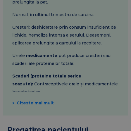
prelungita la pat.
Normal, in ultimul trimestru de sarcina.
Cresteri: deshidratare prin consum insuficient de
lichide, hemoliza intensa a serului. Deasemeni,
aplicarea prelungita a garoului la recoltare.
Unele
medicamente
pot produce cresteri sau
scaderi ale proteinelor totale:
Scaderi (proteine totale serice
scazute):
Contraceptivele orale și medicamentele
hepatotoxice
Citeste mai mult
Cresteri (proteine totale serice
crescute):
insulina
,
hormonii androgeni si
steroizii anabolizanți, progesteron, cortizon
Pregatirea pacientului