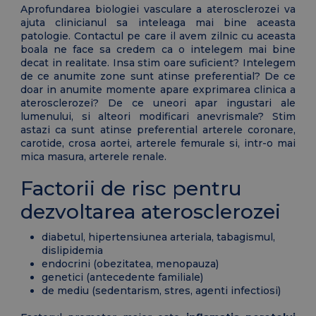
Aprofundarea biologiei vasculare a aterosclerozei va
ajuta clinicianul sa inteleaga mai bine aceasta
patologie. Contactul pe care il avem zilnic cu aceasta
boala ne face sa credem ca o intelegem mai bine
decat in realitate. Insa stim oare suficient? Intelegem
de ce anumite zone sunt atinse preferential? De ce
doar in anumite momente apare exprimarea clinica a
aterosclerozei? De ce uneori apar ingustari ale
lumenului, si alteori modificari anevrismale? Stim
astazi ca sunt atinse preferential arterele coronare,
carotide, crosa aortei, arterele femurale si, intr-o mai
mica masura, arterele renale.
Factorii de risc pentru
dezvoltarea aterosclerozei
diabetul, hipertensiunea arteriala, tabagismul,
dislipidemia
endocrini (obezitatea, menopauza)
genetici (antecedente familiale)
de mediu (sedentarism, stres, agenti infectiosi)