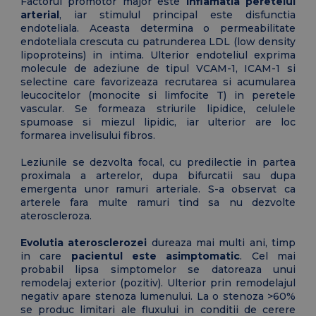
Factorul promotor major este
inflamatia peretelui
arterial
, iar stimulul principal este disfunctia
endoteliala. Aceasta determina o permeabilitate
endoteliala crescuta cu patrunderea LDL (low density
lipoproteins) in intima. Ulterior endoteliul exprima
molecule de adeziune de tipul VCAM-1, ICAM-1 si
selectine care favorizeaza recrutarea si acumularea
leucocitelor (monocite si limfocite T) in peretele
vascular. Se formeaza striurile lipidice, celulele
spumoase si miezul lipidic, iar ulterior are loc
formarea invelisului fibros.
Leziunile se dezvolta focal, cu predilectie in partea
proximala a arterelor, dupa bifurcatii sau dupa
emergenta unor ramuri arteriale. S-a observat ca
arterele fara multe ramuri tind sa nu dezvolte
ateroscleroza.
Evolutia aterosclerozei
dureaza mai multi ani, timp
in care
pacientul este asimptomati
c
. Cel mai
probabil lipsa simptomelor se datoreaza unui
remodelaj exterior (pozitiv). Ulterior prin remodelajul
negativ apare stenoza lumenului. La o stenoza >60%
se produc limitari ale fluxului in conditii de cerere