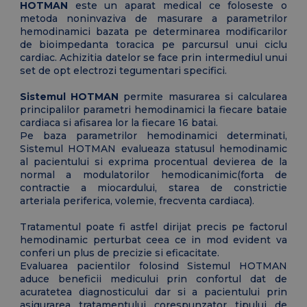
HOTMAN
este un aparat medical ce foloseste o
metoda noninvaziva de masurare a parametrilor
hemodinamici bazata pe determinarea modificarilor
de bioimpedanta toracica pe parcursul unui ciclu
cardiac. Achizitia datelor se face prin intermediul unui
set de opt electrozi tegumentari specifici.
Sistemul HOTMAN
permite masurarea si calcularea
principalilor parametri hemodinamici la fiecare bataie
cardiaca si afisarea lor la fiecare 16 batai.
Pe baza parametrilor hemodinamici determinati,
Sistemul HOTMAN evalueaza statusul hemodinamic
al pacientului si exprima procentual devierea de la
normal a modulatorilor hemodicanimic(forta de
contractie a miocardului, starea de constrictie
arteriala periferica, volemie, frecventa cardiaca).
Tratamentul poate fi astfel dirijat precis pe factorul
hemodinamic perturbat ceea ce in mod evident va
conferi un plus de precizie si eficacitate.
Evaluarea pacientilor folosind Sistemul HOTMAN
aduce beneficii medicului prin confortul dat de
acuratetea diagnosticului dar si a pacientului prin
asigurarea tratamentului corespunzator tipului de