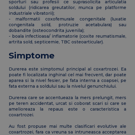
sporturi sau profesii ce suprasolicita articulatia
soldului (ridicarea greutatilor, munca pe platforme
industriale vibratorii);
- malformatii coxofemurale congenitale (luxatie
congenitala sold, protruzie acetabulara) sau
dobandite (osteocondrita juvenila);
- boala infectioasa/ inflamatorie (coxite reumatismale,
artrita sold, septicemie, TBC osteoarticular).
Simptome
Durerea este simptomul principal al coxartrozei. Ea
poate fi localizata inghinal cel mai frecvent, dar poate
aparea si la nivel fesier, pe fata interna a coapsei, pe
fata externa a soldului sau la nivelul genunchiului.
Durerea care se accentueaza la mers prelungit, mers
pe teren accidentat, urcat si coborat scari si care se
amelioreaza la repaus este o caracteristica a
coxartrozei.
Au fost propuse mai multe clasificari evolutive ale
coxartrozei, fara ca vreuna sa intruneasca acceptarea