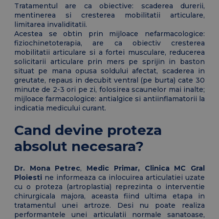
Tratamentul are ca obiective: scaderea durerii,
mentinerea si cresterea mobilitatii articulare,
limitarea invaliditatii.
Acestea se obtin prin mijloace nefarmacologice:
fiziochinetoterapia, are ca obiectiv cresterea
mobilitatii articulare si a fortei musculare, reducerea
solicitarii articulare prin mers pe sprijin in baston
situat pe mana opusa soldului afectat, scaderea in
greutate, repaus in decubit ventral (pe burta) cate 30
minute de 2-3 ori pe zi, folosirea scaunelor mai inalte;
mijloace farmacologice: antialgice si antiinflamatorii la
indicatia medicului curant.
Cand devine proteza
absolut necesara?
Dr. Mona Petrec
,
Medic Primar,
Clinica MC Gral
Ploiesti
ne informeaza ca inlocuirea articulatiei uzate
cu o proteza (artroplastia) reprezinta o interventie
chirurgicala majora, aceasta fiind ultima etapa in
tratamentul unei artroze. Desi nu poate realiza
performantele unei articulatii normale sanatoase,