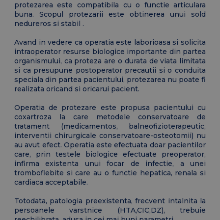
protezarea este compatibila cu o functie articulara
buna. Scopul protezarii este obtinerea unui sold
nedureros si stabil .
Avand in vedere ca operatia este laborioasa si solicita
intraoperator resurse biologice importante din partea
organismului, ca proteza are o durata de viata limitata
si ca presupune postoperator precautii si o conduita
speciala din partea pacientului, protezarea nu poate fi
realizata oricand si oricarui pacient.
Operatia de protezare este propusa pacientului cu
coxartroza la care metodele conservatoare de
tratament (medicamentos, balneofizioterapeutic,
interventii chirurgicale conservatoare-osteotomii) nu
au avut efect. Operatia este efectuata doar pacientilor
care, prin testele biologice efectuate preoperator,
infirma existenta unui focar de infectie, a unei
tromboflebite si care au o functie hepatica, renala si
cardiaca acceptabile.
Totodata, patologia preexistenta, frecvent intalnita la
persoanele varstnice (HTA,CIC,DZ), trebuie
reechilibrata, adusa in cei mai buni parametri.