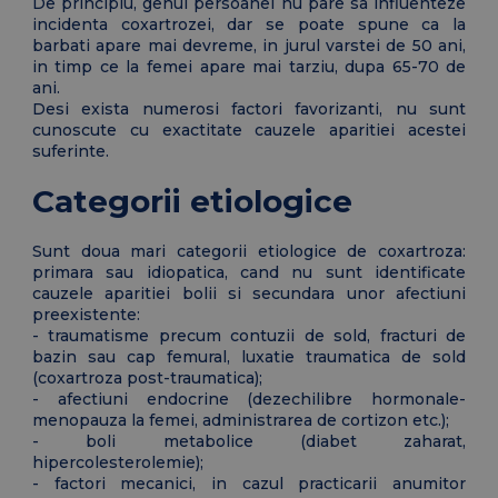
De principiu, genul persoanei nu pare sa influenteze
incidenta coxartrozei, dar se poate spune ca la
barbati apare mai devreme, in jurul varstei de 50 ani,
in timp ce la femei apare mai tarziu, dupa 65-70 de
ani.
Desi exista numerosi factori favorizanti, nu sunt
cunoscute cu exactitate cauzele aparitiei acestei
suferinte.
Categorii etiologice
Sunt doua mari categorii etiologice de coxartroza:
primara sau idiopatica, cand nu sunt identificate
cauzele aparitiei bolii si secundara unor afectiuni
preexistente:
- traumatisme precum contuzii de sold, fracturi de
bazin sau cap femural, luxatie traumatica de sold
(coxartroza post-traumatica);
- afectiuni endocrine (dezechilibre hormonale-
menopauza la femei, administrarea de cortizon etc.);
- boli metabolice (diabet zaharat,
hipercolesterolemie);
- factori mecanici, in cazul practicarii anumitor