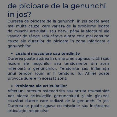
de picioare de la genunchi
in jos?
Durerea de picioare de la genunchi în jos poate avea
mai multe cauze, care variază de la probleme legate
de mușchi, articulații sau nervi, până la afecțiuni ale
vaselor de sânge. Iată câteva dintre cele mai comune
cauze ale durerilor de picioare în zona inferioară a
genunchilor:
Leziuni musculare sau tendinite
Durerea poate apărea în urma unei suprasolicitări sau
leziuni ale mușchilor sau tendoanelor din zona
inferioară a genunchilor. Tendonita sau inflamația
unui tendon (cum ar fi tendonul lui Ahile) poate
provoca durere în această zonă.
Probleme ale articulațiilor
Afecțiuni precum osteoartrita sau artrita reumatoidă
pot afecta articulațiile genunchiului și ale gleznei,
cauzând durere care radiază de la genunchi în jos.
Durerea se poate agrava cu mișcările sau încărcarea
articulației respective.