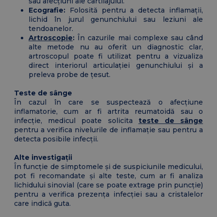
sau afecțiuni ale cartilajului.
Ecografie:
Folosită pentru a detecta inflamații,
lichid în jurul genunchiului sau leziuni ale
tendoanelor.
Artroscopie
:
În cazurile mai complexe sau când
alte metode nu au oferit un diagnostic clar,
artroscopul poate fi utilizat pentru a vizualiza
direct interiorul articulației genunchiului și a
preleva probe de țesut.
Teste de sânge
În cazul în care se suspectează o afecțiune
inflamatorie, cum ar fi artrita reumatoidă sau o
infecție, medicul poate solicita
teste de sânge
pentru a verifica nivelurile de inflamație sau pentru a
detecta posibile infecții.
Alte investigații
În funcție de simptomele și de suspiciunile medicului,
pot fi recomandate și alte teste, cum ar fi analiza
lichidului sinovial (care se poate extrage prin puncție)
pentru a verifica prezența infecției sau a cristalelor
care indică guta.