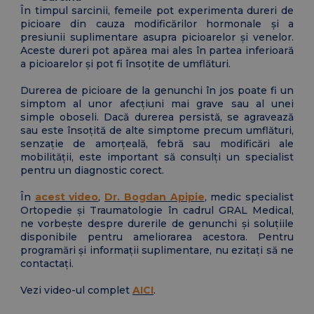
În timpul sarcinii, femeile pot experimenta dureri de
picioare din cauza modificărilor hormonale și a
presiunii suplimentare asupra picioarelor și venelor.
Aceste dureri pot apărea mai ales în partea inferioară
a picioarelor și pot fi însoțite de umflături.
Durerea de picioare de la genunchi în jos poate fi un
simptom al unor afecțiuni mai grave sau al unei
simple oboseli. Dacă durerea persistă, se agravează
sau este însoțită de alte simptome precum umflături,
senzație de amorțeală, febră sau modificări ale
mobilității, este important să consulți un specialist
pentru un diagnostic corect.
În
acest video
,
Dr. Bogdan Apipie
, medic specialist
Ortopedie și Traumatologie în cadrul GRAL Medical,
ne vorbește despre durerile de genunchi și soluțiile
disponibile pentru ameliorarea acestora. Pentru
programări și informații suplimentare, nu ezitați să ne
contactați.
Vezi video-ul complet
AICI
.