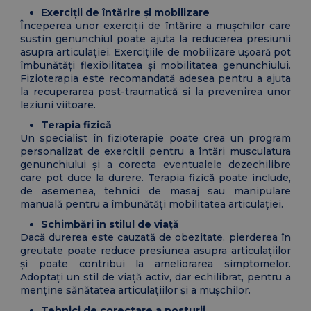
Exerciții de întărire și mobilizare
Începerea unor exerciții de întărire a mușchilor care
susțin genunchiul poate ajuta la reducerea presiunii
asupra articulației. Exercițiile de mobilizare ușoară pot
îmbunătăți flexibilitatea și mobilitatea genunchiului.
Fizioterapia este recomandată adesea pentru a ajuta
la recuperarea post-traumatică și la prevenirea unor
leziuni viitoare.
Terapia fizică
Un specialist în fizioterapie poate crea un program
personalizat de exerciții pentru a întări musculatura
genunchiului și a corecta eventualele dezechilibre
care pot duce la durere. Terapia fizică poate include,
de asemenea, tehnici de masaj sau manipulare
manuală pentru a îmbunătăți mobilitatea articulației.
Schimbări în stilul de viață
Dacă durerea este cauzată de obezitate, pierderea în
greutate poate reduce presiunea asupra articulațiilor
și poate contribui la ameliorarea simptomelor.
Adoptați un stil de viață activ, dar echilibrat, pentru a
menține sănătatea articulațiilor și a mușchilor.
Tehnici de corectare a posturii