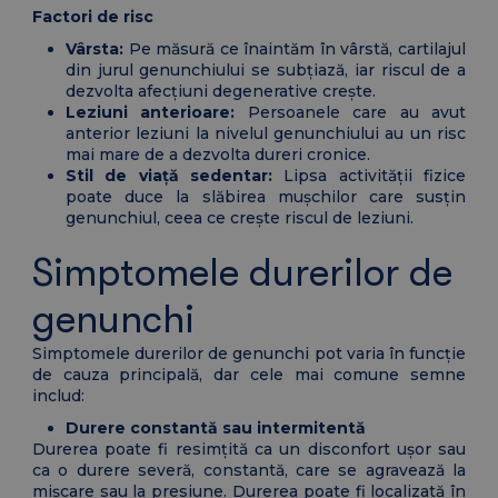
Factori de risc
Vârsta:
Pe măsură ce înaintăm în vârstă, cartilajul
din jurul genunchiului se subțiază, iar riscul de a
dezvolta afecțiuni degenerative crește.
Leziuni anterioare:
Persoanele care au avut
anterior leziuni la nivelul genunchiului au un risc
mai mare de a dezvolta dureri cronice.
Stil de viață sedentar:
Lipsa activității fizice
poate duce la slăbirea mușchilor care susțin
genunchiul, ceea ce crește riscul de leziuni.
Simptomele durerilor de
genunchi
Simptomele durerilor de genunchi pot varia în funcție
de cauza principală, dar cele mai comune semne
includ:
Durere constantă sau intermitentă
Durerea poate fi resimțită ca un disconfort ușor sau
ca o durere severă, constantă, care se agravează la
mișcare sau la presiune. Durerea poate fi localizată în