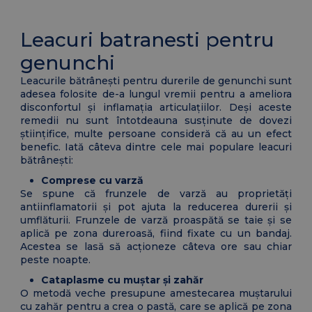
Leacuri batranesti pentru
genunchi
Leacurile bătrânești pentru durerile de genunchi sunt
adesea folosite de-a lungul vremii pentru a ameliora
disconfortul și inflamația articulațiilor. Deși aceste
remedii nu sunt întotdeauna susținute de dovezi
științifice, multe persoane consideră că au un efect
benefic. Iată câteva dintre cele mai populare leacuri
bătrânești:
Comprese cu varză
Se spune că frunzele de varză au proprietăți
antiinflamatorii și pot ajuta la reducerea durerii și
umflăturii. Frunzele de varză proaspătă se taie și se
aplică pe zona dureroasă, fiind fixate cu un bandaj.
Acestea se lasă să acționeze câteva ore sau chiar
peste noapte.
Cataplasme cu muștar și zahăr
O metodă veche presupune amestecarea muștarului
cu zahăr pentru a crea o pastă, care se aplică pe zona