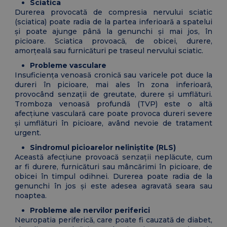
Sciatica
Durerea provocată de compresia nervului sciatic
(sciatica) poate radia de la partea inferioară a spatelui
și poate ajunge până la genunchi și mai jos, în
picioare. Sciatica provoacă, de obicei, durere,
amorțeală sau furnicături pe traseul nervului sciatic.
Probleme vasculare
Insuficiența venoasă cronică sau varicele pot duce la
dureri în picioare, mai ales în zona inferioară,
provocând senzații de greutate, durere și umflături.
Tromboza venoasă profundă (TVP) este o altă
afecțiune vasculară care poate provoca dureri severe
și umflături în picioare, având nevoie de tratament
urgent.
Sindromul picioarelor neliniștite (RLS)
Această afecțiune provoacă senzații neplăcute, cum
ar fi durere, furnicături sau mâncărimi în picioare, de
obicei în timpul odihnei. Durerea poate radia de la
genunchi în jos și este adesea agravată seara sau
noaptea.
Probleme ale nervilor periferici
Neuropatia periferică, care poate fi cauzată de diabet,