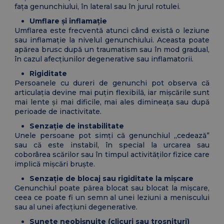
fața genunchiului, în lateral sau în jurul rotulei.
Umflare și inflamație
Umflarea este frecventă atunci când există o leziune
sau inflamație la nivelul genunchiului. Aceasta poate
apărea brusc după un traumatism sau în mod gradual,
în cazul afecțiunilor degenerative sau inflamatorii.
Rigiditate
Persoanele cu dureri de genunchi pot observa că
articulația devine mai puțin flexibilă, iar mișcările sunt
mai lente și mai dificile, mai ales dimineața sau după
perioade de inactivitate.
Senzație de instabilitate
Unele persoane pot simți că genunchiul „cedează”
sau că este instabil, în special la urcarea sau
coborârea scărilor sau în timpul activităților fizice care
implică mișcări bruște.
Senzație de blocaj sau rigiditate la mișcare
Genunchiul poate părea blocat sau blocat la mișcare,
ceea ce poate fi un semn al unei leziuni a meniscului
sau al unei afecțiuni degenerative.
Sunete neobișnuite (clicuri sau trosnituri)