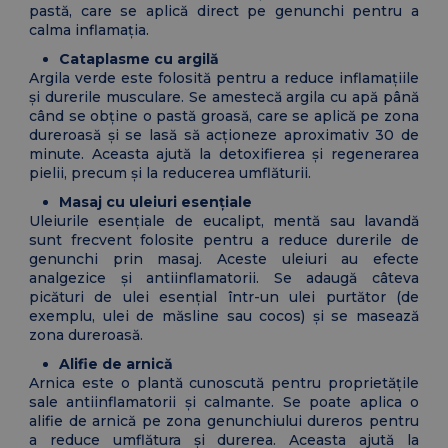
pastă, care se aplică direct pe genunchi pentru a
calma inflamația.
Cataplasme cu argilă
Argila verde este folosită pentru a reduce inflamațiile
și durerile musculare. Se amestecă argila cu apă până
când se obține o pastă groasă, care se aplică pe zona
dureroasă și se lasă să acționeze aproximativ 30 de
minute. Aceasta ajută la detoxifierea și regenerarea
pielii, precum și la reducerea umflăturii.
Masaj cu uleiuri esențiale
Uleiurile esențiale de eucalipt, mentă sau lavandă
sunt frecvent folosite pentru a reduce durerile de
genunchi prin masaj. Aceste uleiuri au efecte
analgezice și antiinflamatorii. Se adaugă câteva
picături de ulei esențial într-un ulei purtător (de
exemplu, ulei de măsline sau cocos) și se masează
zona dureroasă.
Alifie de arnică
Arnica este o plantă cunoscută pentru proprietățile
sale antiinflamatorii și calmante. Se poate aplica o
alifie de arnică pe zona genunchiului dureros pentru
a reduce umflătura și durerea. Aceasta ajută la