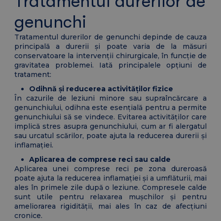
Tratamentul durerilor de
genunchi
Tratamentul durerilor de genunchi depinde de cauza
principală a durerii și poate varia de la măsuri
conservatoare la intervenții chirurgicale, în funcție de
gravitatea problemei. Iată principalele opțiuni de
tratament:
Odihnă și reducerea activităților fizice
În cazurile de leziuni minore sau supraîncărcare a
genunchiului, odihna este esențială pentru a permite
genunchiului să se vindece. Evitarea activităților care
implică stres asupra genunchiului, cum ar fi alergatul
sau urcatul scărilor, poate ajuta la reducerea durerii și
inflamației.
Aplicarea de comprese reci sau calde
Aplicarea unei comprese reci pe zona dureroasă
poate ajuta la reducerea inflamației și a umflăturii, mai
ales în primele zile după o leziune. Compresele calde
sunt utile pentru relaxarea mușchilor și pentru
ameliorarea rigidității, mai ales în caz de afecțiuni
cronice.