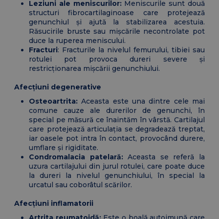
Leziuni ale meniscurilor:
Meniscurile sunt două
structuri fibrocartilaginoase care protejează
genunchiul și ajută la stabilizarea acestuia.
Răsucirile bruste sau mișcările necontrolate pot
duce la ruperea meniscului.
Fracturi
: Fracturile la nivelul femurului, tibiei sau
rotulei pot provoca dureri severe și
restricționarea mișcării genunchiului.
Afecțiuni degenerative
Osteoartrita:
Aceasta este una dintre cele mai
comune cauze ale durerilor de genunchi, în
special pe măsură ce înaintăm în vârstă. Cartilajul
care protejează articulația se degradează treptat,
iar oasele pot intra în contact, provocând durere,
umflare și rigiditate.
Condromalacia patelară:
Aceasta se referă la
uzura cartilajului din jurul rotulei, care poate duce
la dureri la nivelul genunchiului, în special la
urcatul sau coborâtul scărilor.
Afecțiuni inflamatorii
Artrita reumatoidă:
Este o boală autoimună care