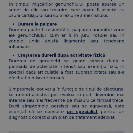
În timpul mișcărilor genunchiului, poate apărea un
sunet de clic sau trosnire, care poate fi asociat cu
uzura cartilajului sau cu o leziune a meniscului.
Durere la palpare
Durerea poate fi resimțită la palparea anumitor zone
ale genunchiului, cum ar fi în jurul rotulei sau în
zonele unde există ligamente sau tendoane
inflamate.
Creșterea durerii după activitate fizică
Durerea de genunchi se poate agrava după o
perioadă de activitate intensă sau exercițiu fizic, în
special dacă articulația a fost suprasolicitată sau s-a
efectuat o mișcare bruscă.
Simptomele pot varia în funcție de tipul de afecțiune,
iar uneori acestea pot evolua treptat, devenind mai
intense sau mai frecvente pe măsură ce timpul trece.
Dacă simptomele persistă sau se agravează, este
esențial să se consulte
un specialist
pentru un
diagnostic corect și un plan de tratament adecvat.