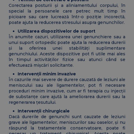
Corectarea posturii și a aliniamentului corpului, în
special la persoanele care petrec mult timp în
picioare sau care lucrează într-o poziție incorectă,
poate ajuta la reducerea stresului asupra genunchilor.
Utilizarea dispozitivelor de suport
În anumite cazuri, utilizarea unei genunchiere sau a
unui suport ortopedic poate ajuta la reducerea durerii
și la oferirea unei stabilități suplimentare
genunchiului. Aceste dispozitive pot fi utile mai ales
în timpul activităților fizice sau atunci când se
efectuează mișcări solicitante.
Intervenții minim invazive
În cazurile mai severe de durere cauzată de leziuni ale
meniscului sau ale ligamentelor, pot fi necesare
proceduri minim invazive, cum ar fi terapia cu injecții
de substanțe care ajută la ameliorarea durerii sau la
regenerarea țesutului.
Intervenții chirurgicale
Dacă durerile de genunchi sunt cauzate de leziuni
grave ale ligamentelor, meniscurilor sau oaselor, și nu
răspund la tratamentele conservatoare, poate fi
necesar un tratament chirurgical. Acesta poate