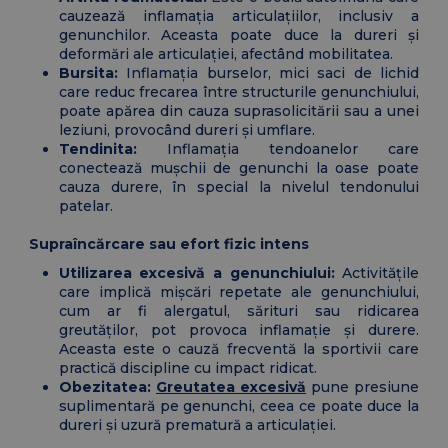
cauzează inflamația articulațiilor, inclusiv a
genunchilor. Aceasta poate duce la dureri și
deformări ale articulației, afectând mobilitatea.
Bursita:
Inflamația burselor, mici saci de lichid
care reduc frecarea între structurile genunchiului,
poate apărea din cauza suprasolicitării sau a unei
leziuni, provocând dureri și umflare.
Tendinita:
Inflamația tendoanelor care
conectează mușchii de genunchi la oase poate
cauza durere, în special la nivelul tendonului
patelar.
Supraîncărcare sau efort fizic intens
Utilizarea excesivă a genunchiului:
Activitățile
care implică mișcări repetate ale genunchiului,
cum ar fi alergatul, sărituri sau ridicarea
greutăților, pot provoca inflamație și durere.
Aceasta este o cauză frecventă la sportivii care
practică discipline cu impact ridicat.
Obezitatea:
Greutatea excesivă
pune presiune
suplimentară pe genunchi, ceea ce poate duce la
dureri și uzură prematură a articulației.