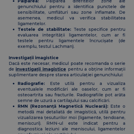
Palparea:
Palparea diferitelor zone ale
genunchiului pentru a identifica punctele de
sensibilitate, umflături sau zone inflamate. De
asemenea, medicul va verifica stabilitatea
ligamentelor.
Testele de stabilitate:
Teste specifice pentru
evaluarea integrității ligamentelor, cum ar fi
testele pentru ligamentele încrucișate (de
exemplu, testul Lachman).
Investigații imagistice
Dacă este necesar, medicul poate recomanda o serie
de
investigații imagistice
pentru a obține informații
suplimentare despre starea articulației genunchiului:
Radiografie:
Este utilă pentru a vizualiza
eventualele modificări ale oaselor, cum ar fi
osteoartrita sau fracturile. Radiografiile pot arăta
semne de uzură a cartilajului sau calcificări.
RMN (Rezonanță Magnetică Nucleară):
Este o
metodă mai detaliată de imagistică, utilă pentru
vizualizarea țesuturilor moi (ligamente, tendoane,
meniscuri). RMN-ul este indicat pentru a
diagnostica leziuni ale meniscului, ligamentelor