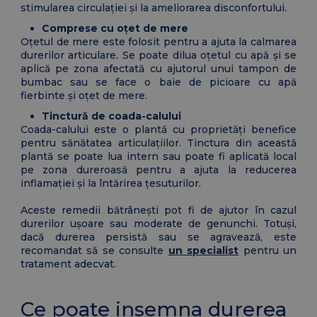
stimularea circulației și la ameliorarea disconfortului.
Comprese cu oțet de mere
Oțetul de mere este folosit pentru a ajuta la calmarea
durerilor articulare. Se poate dilua oțetul cu apă și se
aplică pe zona afectată cu ajutorul unui tampon de
bumbac sau se face o baie de picioare cu apă
fierbinte și oțet de mere.
Tinctură de coada-calului
Coada-calului este o plantă cu proprietăți benefice
pentru sănătatea articulațiilor. Tinctura din această
plantă se poate lua intern sau poate fi aplicată local
pe zona dureroasă pentru a ajuta la reducerea
inflamației și la întărirea țesuturilor.
Aceste remedii bătrânești pot fi de ajutor în cazul
durerilor ușoare sau moderate de genunchi. Totuși,
dacă durerea persistă sau se agravează, este
recomandat să se consulte
un specialist
pentru un
tratament adecvat.
Ce poate insemna durerea