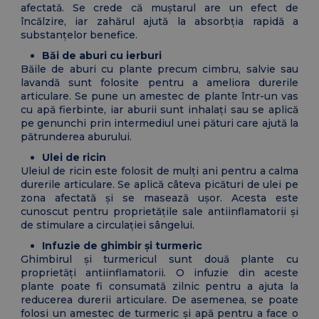
afectată. Se crede că muștarul are un efect de
încălzire, iar zahărul ajută la absorbția rapidă a
substanțelor benefice.
Băi de aburi cu ierburi
Băile de aburi cu plante precum cimbru, salvie sau
lavandă sunt folosite pentru a ameliora durerile
articulare. Se pune un amestec de plante într-un vas
cu apă fierbinte, iar aburii sunt inhalați sau se aplică
pe genunchi prin intermediul unei pături care ajută la
pătrunderea aburului.
Ulei de ricin
Uleiul de ricin este folosit de mulți ani pentru a calma
durerile articulare. Se aplică câteva picături de ulei pe
zona afectată și se masează ușor. Acesta este
cunoscut pentru proprietățile sale antiinflamatorii și
de stimulare a circulației sângelui.
Infuzie de ghimbir și turmeric
Ghimbirul și turmericul sunt două plante cu
proprietăți antiinflamatorii. O infuzie din aceste
plante poate fi consumată zilnic pentru a ajuta la
reducerea durerii articulare. De asemenea, se poate
folosi un amestec de turmeric și apă pentru a face o