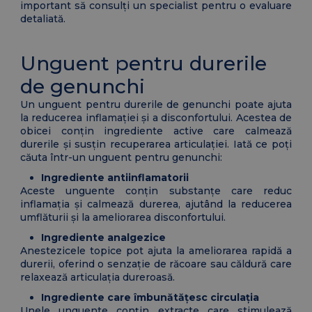
important să consulți un specialist pentru o evaluare
detaliată.
Unguent pentru durerile
de genunchi
Un unguent pentru durerile de genunchi poate ajuta
la reducerea inflamației și a disconfortului. Acestea de
obicei conțin ingrediente active care calmează
durerile și susțin recuperarea articulației. Iată ce poți
căuta într-un unguent pentru genunchi:
Ingrediente antiinflamatorii
Aceste unguente conțin substanțe care reduc
inflamația și calmează durerea, ajutând la reducerea
umflăturii și la ameliorarea disconfortului.
Ingrediente analgezice
Anestezicele topice pot ajuta la ameliorarea rapidă a
durerii, oferind o senzație de răcoare sau căldură care
relaxează articulația dureroasă.
Ingrediente care îmbunătățesc circulația
Unele unguente conțin extracte care stimulează