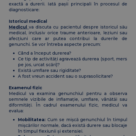
exactă a durerii. Iată pașii principali în procesul de
diagnosticare:
Istoricul medical
Medicul
va discuta cu pacientul despre istoricul său
medical, inclusiv orice traume anterioare, leziuni sau
afecțiuni care ar putea contribui la durerile de
genunchi. Se vor întreba aspecte precum:
Când a început durerea?
Ce tip de activități agravează durerea (sport, mers
pe jos, urcat scări)?
Există umflare sau rigiditate?
A fost vreun accident sau o suprasolicitare?
Examenul fizic
Medicul va examina genunchiul pentru a observa
semnele vizibile de inflamație, umflare, vânătăi sau
diformități. În cadrul examenului fizic, medicul va
evalua:
Mobilitatea:
Cum se mișcă genunchiul în timpul
mișcărilor normale, dacă există durere sau blocaje
în timpul flexiunii și extensiei.