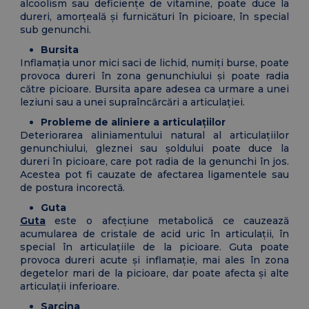
alcoolism sau deficiențe de vitamine, poate duce la
dureri, amorțeală și furnicături în picioare, în special
sub genunchi.
Bursita
Inflamația unor mici saci de lichid, numiți burse, poate
provoca dureri în zona genunchiului și poate radia
către picioare. Bursita apare adesea ca urmare a unei
leziuni sau a unei supraîncărcări a articulației.
Probleme de aliniere a articulațiilor
Deteriorarea aliniamentului natural al articulațiilor
genunchiului, gleznei sau șoldului poate duce la
dureri în picioare, care pot radia de la genunchi în jos.
Acestea pot fi cauzate de afectarea ligamentele sau
de postura incorectă.
Guta
Guta
este o afecțiune metabolică ce cauzează
acumularea de cristale de acid uric în articulații, în
special în articulațiile de la picioare. Guta poate
provoca dureri acute și inflamație, mai ales în zona
degetelor mari de la picioare, dar poate afecta și alte
articulații inferioare.
Sarcina