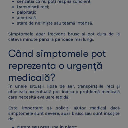
senzația că nu poți respira suficient;
transpirații reci;
palpitații;
amețeală;
stare de neliniște sau teamă intensă.
Simptomele apar frecvent brusc și pot dura de la
câteva minute până la perioade mai lungi.
Când simptomele pot
reprezenta o urgență
medicală?
În unele situații, lipsa de aer, transpirațiile reci și
oboseala accentuată pot indica o problemă medicală
care necesită evaluare rapidă.
Este important să soliciți ajutor medical dacă
simptomele sunt severe, apar brusc sau sunt însoțite
de:
durere sau presiune în piept;