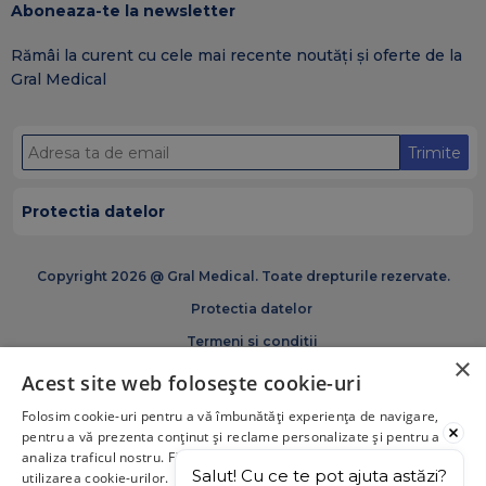
Aboneaza-te la newsletter
Rămâi la curent cu cele mai recente noutăți și oferte de la
Gral Medical
Trimite
Protectia datelor
Copyright 2026 @ Gral Medical. Toate drepturile rezervate.
Protectia datelor
Termeni si conditii
×
Politica de cookies
Acest site web folosește cookie-uri
Certificări și acreditări GRAM Medical
Solicita programare
Folosim cookie-uri pentru a vă îmbunătăți experiența de navigare,
pentru a vă prezenta conținut și reclame personalizate și pentru a
analiza traficul nostru. Făcând click pe „Acceptă tot”, acceptați
Salut! Cu ce te pot ajuta astăzi?
utilizarea cookie-urilor.