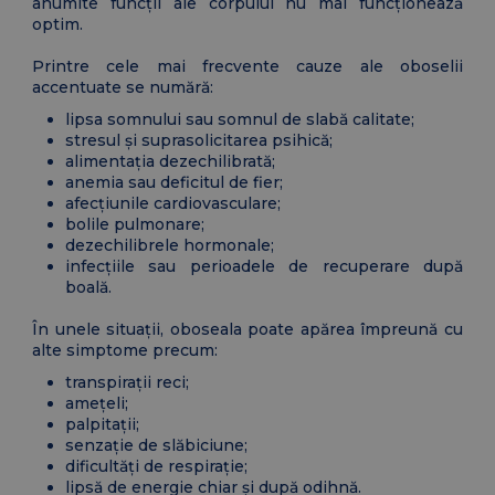
anumite funcții ale corpului nu mai funcționează
optim.
Printre cele mai frecvente cauze ale oboselii
accentuate se numără:
lipsa somnului sau somnul de slabă calitate;
stresul și suprasolicitarea psihică;
alimentația dezechilibrată;
anemia sau deficitul de fier;
afecțiunile cardiovasculare;
bolile pulmonare;
dezechilibrele hormonale;
infecțiile sau perioadele de recuperare după
boală.
În unele situații, oboseala poate apărea împreună cu
alte simptome precum:
transpirații reci;
amețeli;
palpitații;
senzație de slăbiciune;
dificultăți de respirație;
lipsă de energie chiar și după odihnă.