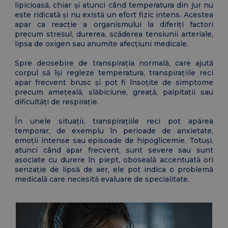
lipicioasă, chiar și atunci când temperatura din jur nu
este ridicată și nu există un efort fizic intens. Acestea
apar ca reacție a organismului la diferiți factori
precum stresul, durerea, scăderea tensiunii arteriale,
lipsa de oxigen sau anumite afecțiuni medicale.
Spre deosebire de transpirația normală, care ajută
corpul să își regleze temperatura, transpirațiile reci
apar frecvent brusc și pot fi însoțite de simptome
precum amețeală, slăbiciune, greață, palpitații sau
dificultăți de respirație.
În unele situații, transpirațiile reci pot apărea
temporar, de exemplu în perioade de anxietate,
emoții intense sau episoade de hipoglicemie. Totuși,
atunci când apar frecvent, sunt severe sau sunt
asociate cu durere în piept, oboseală accentuată ori
senzație de lipsă de aer, ele pot indica o problemă
medicală care necesită evaluare de specialitate.