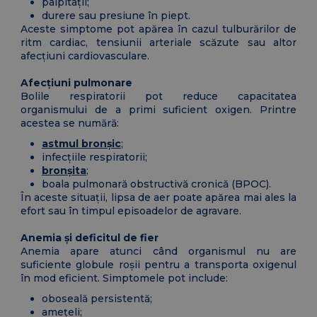
palpitații;
durere sau presiune în piept.
Aceste simptome pot apărea în cazul tulburărilor de
ritm cardiac, tensiunii arteriale scăzute sau altor
afecțiuni cardiovasculare.
Afecțiuni pulmonare
Bolile respiratorii pot reduce capacitatea
organismului de a primi suficient oxigen. Printre
acestea se numără:
astmul bronșic
;
infecțiile respiratorii;
bronșita
;
boala pulmonară obstructivă cronică (BPOC).
În aceste situații, lipsa de aer poate apărea mai ales la
efort sau în timpul episoadelor de agravare.
Anemia și deficitul de fier
Anemia apare atunci când organismul nu are
suficiente globule roșii pentru a transporta oxigenul
în mod eficient. Simptomele pot include:
oboseală persistentă;
amețeli;