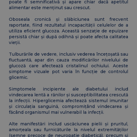
poate fi semnificativă și apare chiar dacă apetitul
alimentar este menținut sau crescut.
Oboseala cronică și slăbiciunea sunt frecvent
raportate, fiind rezultatul incapacității celulelor de a
utiliza eficient glucoza. Această senzație de epuizare
persistă chiar și după odihnă și poate afecta calitatea
vieții.
Tulburările de vedere, inclusiv vederea încețoșată sau
fluctuantă, apar din cauza modificărilor nivelului de
glucoză care afectează cristalinul ochiului. Aceste
simptome vizuale pot varia în funcție de controlul
glicemic.
Simptomele incipiente ale diabetului includ
vindecarea lentă a rănilor și susceptibilitatea crescută
la infecții. Hiperglicemia afectează sistemul imunitar
și circulația sanguină, compromițând vindecarea și
făcând organismul mai vulnerabil la infecții.
Alte manifestări includ uscăciunea pielii și pruritul,
amorțeala sau furnicăturile la nivelul extremităților
(semne precoce de neuropatie diabetică), precum și