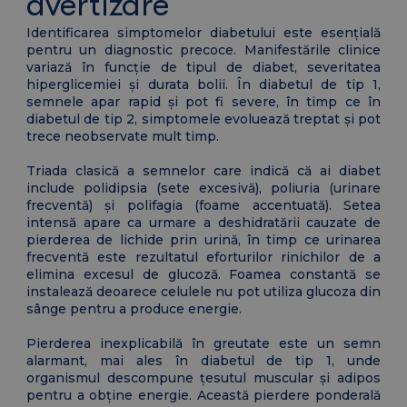
avertizare
Identificarea simptomelor diabetului este esențială
pentru un diagnostic precoce. Manifestările clinice
variază în funcție de tipul de diabet, severitatea
hiperglicemiei și durata bolii. În diabetul de tip 1,
semnele apar rapid și pot fi severe, în timp ce în
diabetul de tip 2, simptomele evoluează treptat și pot
trece neobservate mult timp.
Triada clasică a semnelor care indică că ai diabet
include polidipsia (sete excesivă), poliuria (urinare
frecventă) și polifagia (foame accentuată). Setea
intensă apare ca urmare a deshidratării cauzate de
pierderea de lichide prin urină, în timp ce urinarea
frecventă este rezultatul eforturilor rinichilor de a
elimina excesul de glucoză. Foamea constantă se
instalează deoarece celulele nu pot utiliza glucoza din
sânge pentru a produce energie.
Pierderea inexplicabilă în greutate este un semn
alarmant, mai ales în diabetul de tip 1, unde
organismul descompune țesutul muscular și adipos
pentru a obține energie. Această pierdere ponderală