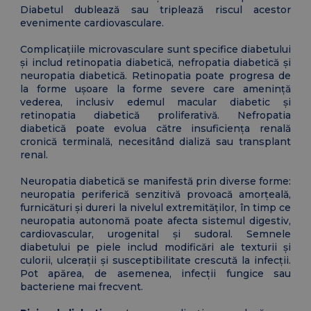
Diabetul dublează sau triplează riscul acestor
evenimente cardiovasculare.
Complicațiile microvasculare sunt specifice diabetului
și includ retinopatia diabetică, nefropatia diabetică și
neuropatia diabetică. Retinopatia poate progresa de
la forme ușoare la forme severe care amenință
vederea, inclusiv edemul macular diabetic și
retinopatia diabetică proliferativă. Nefropatia
diabetică poate evolua către insuficiența renală
cronică terminală, necesitând dializă sau transplant
renal.
Neuropatia diabetică se manifestă prin diverse forme:
neuropatia periferică senzitivă provoacă amorțeală,
furnicături și dureri la nivelul extremităților, în timp ce
neuropatia autonomă poate afecta sistemul digestiv,
cardiovascular, urogenital și sudoral. Semnele
diabetului pe piele includ modificări ale texturii și
culorii, ulcerații și susceptibilitate crescută la infecții.
Pot apărea, de asemenea, infecții fungice sau
bacteriene mai frecvent.