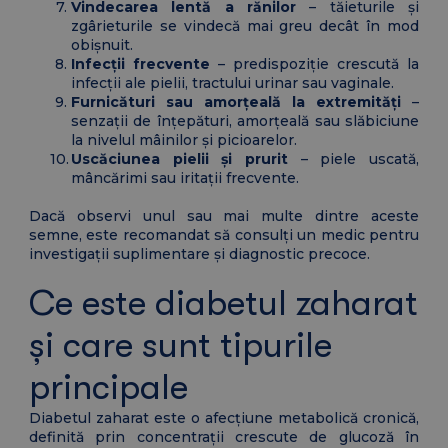
Vindecarea lentă a rănilor
– tăieturile și
zgârieturile se vindecă mai greu decât în mod
obișnuit.
Infecții frecvente
– predispoziție crescută la
infecții ale pielii, tractului urinar sau vaginale.
Furnicături sau amorțeală la extremități
–
senzații de înțepături, amorțeală sau slăbiciune
la nivelul mâinilor și picioarelor.
Uscăciunea pielii și prurit
– piele uscată,
mâncărimi sau iritații frecvente.
Dacă observi unul sau mai multe dintre aceste
semne, este recomandat să consulți un medic pentru
investigații suplimentare și diagnostic precoce.
Ce este diabetul zaharat
și care sunt tipurile
principale
Diabetul zaharat este o afecțiune metabolică cronică,
definită prin concentrații crescute de glucoză în