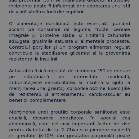
sau prevenită. Cum se manifesta diabetul în stadiile
incipiente poate fi influențat prin adoptarea unui stil
de viață sănătos încă din copilărie.
O alimentație echilibrată este esențială, punând
accent pe consumul de legume, fructe, cereale
integrale și proteine slabe, și limitând zahărurile
adăugate, grăsimile saturate și alimentele procesate.
Controlul porțiilor și un program alimentar regulat
contribuie la stabilizarea glicemiei și la prevenirea
rezistenței la insulină.
Activitatea fizică regulată, de minimum 150 de minute
pe săptămână de intensitate moderată,
îmbunătățește sensibilitatea la insulină și ajută la
menținerea unei greutăți corporale optime. Exercițiile
de rezistență și antrenamentul cardiovascular au
beneficii complementare.
Menținerea unei greutăți corporale sănătoase este
crucială, deoarece obezitatea, în special cea
abdominală, este cel mai important factor de risc
pentru diabetul de tip 2. Chiar și o pierdere modestă
în greutate (5-10% din greutatea corporală) poate