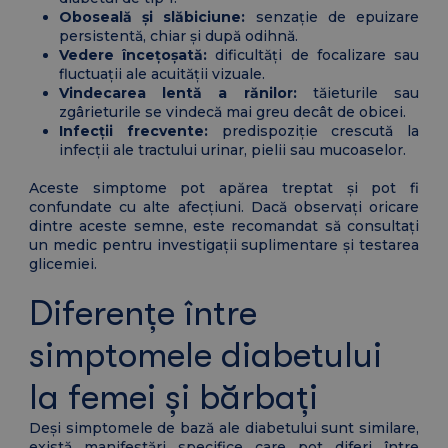
Oboseală și slăbiciune:
senzație de epuizare
persistentă, chiar și după odihnă.
Vedere încețoșată:
dificultăți de focalizare sau
fluctuații ale acuității vizuale.
Vindecarea lentă a rănilor:
tăieturile sau
zgârieturile se vindecă mai greu decât de obicei.
Infecții frecvente:
predispoziție crescută la
infecții ale tractului urinar, pielii sau mucoaselor.
Aceste simptome pot apărea treptat și pot fi
confundate cu alte afecțiuni. Dacă observați oricare
dintre aceste semne, este recomandat să consultați
un medic pentru investigații suplimentare și testarea
glicemiei.
Diferențe între
simptomele diabetului
la femei și bărbați
Deși simptomele de bază ale diabetului sunt similare,
există manifestări specifice care pot diferi între