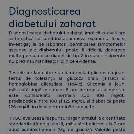
Diagnosticarea
diabetului zaharat
Diagnosticarea diabetului zaharat implică o evaluare
sistematică ce combină anamneza, examenul fizic și
investigațiile de laborator. Identificarea simptomelor
ascunse ale
diabetului
poate fi dificilă, deoarece
multe persoane cu diabet de tip 2 în stadii incipiente
nu prezintă manifestări clinice evidente.
Testele de laborator standard includ glicemia à jeun,
testul de toleranță la glucoză orală (TTGO) și
hemoglobina glicozilată (HbA1c). Glicemia à jeun,
măsurată după minimum 8 ore de repaus alimentar,
este considerată normală sub 100 mg/dL,
prediabetică între 100 și 125 mg/dL și diabetică peste
126 mg/dL în două determinări separate.
TTGO evaluează răspunsul organismului la o cantitate
standardizată de glucoză, măsurând glicemia la 2 ore
după administrarea a 75g de glucoză. Valorile peste