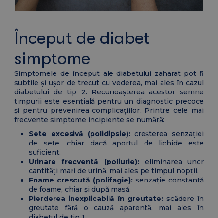
Început de diabet
simptome
Simptomele de început ale diabetului zaharat pot fi
subtile și ușor de trecut cu vederea, mai ales în cazul
diabetului de tip 2. Recunoașterea acestor semne
timpurii este esențială pentru un diagnostic precoce
și pentru prevenirea complicațiilor. Printre cele mai
frecvente simptome incipiente se numără:
Sete excesivă (polidipsie):
creșterea senzației
de sete, chiar dacă aportul de lichide este
suficient.
Urinare frecventă (poliurie):
eliminarea unor
cantități mari de urină, mai ales pe timpul nopții.
Foame crescută (polifagie):
senzație constantă
de foame, chiar și după masă.
Pierderea inexplicabilă în greutate:
scădere în
greutate fără o cauză aparentă, mai ales în
diabetul de tip 1.