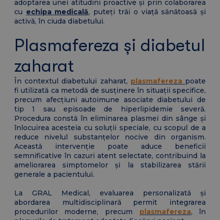
adoptarea unei atitudini proactive și prin colaborarea
cu
echipa medicală
, puteți trăi o viață sănătoasă și
activă, în ciuda diabetului.
Plasmafereza și diabetul
zaharat
În contextul diabetului zaharat,
plasmafereza
poate
fi utilizată ca metodă de susținere în situații specifice,
precum afecțiuni autoimune asociate diabetului de
tip 1 sau episoade de hiperlipidemie severă.
Procedura constă în eliminarea plasmei din sânge și
înlocuirea acesteia cu soluții speciale, cu scopul de a
reduce nivelul substanțelor nocive din organism.
Această intervenție poate aduce beneficii
semnificative în cazuri atent selectate, contribuind la
ameliorarea simptomelor și la stabilizarea stării
generale a pacientului.
La GRAL Medical, evaluarea personalizată și
abordarea multidisciplinară permit integrarea
procedurilor moderne, precum
plasmafereza
, în