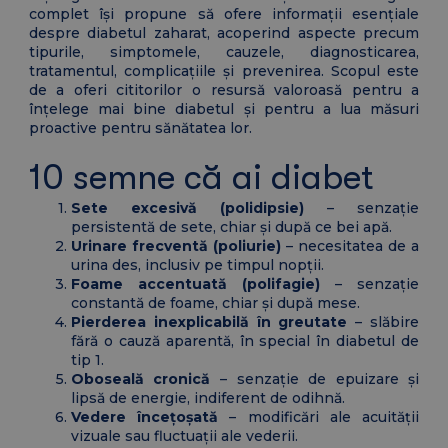
complet își propune să ofere informații esențiale
despre diabetul zaharat, acoperind aspecte precum
tipurile, simptomele, cauzele, diagnosticarea,
tratamentul, complicațiile și prevenirea. Scopul este
de a oferi cititorilor o resursă valoroasă pentru a
înțelege mai bine diabetul și pentru a lua măsuri
proactive pentru sănătatea lor.
10 semne că ai diabet
Sete excesivă (polidipsie)
– senzație
persistentă de sete, chiar și după ce bei apă.
Urinare frecventă (poliurie)
– necesitatea de a
urina des, inclusiv pe timpul nopții.
Foame accentuată (polifagie)
– senzație
constantă de foame, chiar și după mese.
Pierderea inexplicabilă în greutate
– slăbire
fără o cauză aparentă, în special în diabetul de
tip 1.
Oboseală cronică
– senzație de epuizare și
lipsă de energie, indiferent de odihnă.
Vedere încețoșată
– modificări ale acuității
vizuale sau fluctuații ale vederii.