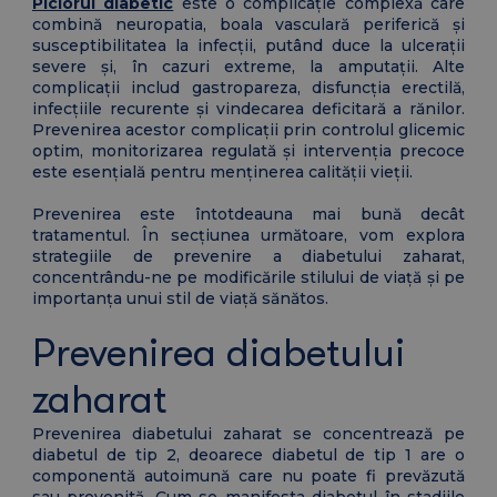
Piciorul diabetic
este o complicație complexă care
combină neuropatia, boala vasculară periferică și
susceptibilitatea la infecții, putând duce la ulcerații
severe și, în cazuri extreme, la amputații. Alte
complicații includ gastropareza, disfuncția erectilă,
infecțiile recurente și vindecarea deficitară a rănilor.
Prevenirea acestor complicații prin controlul glicemic
optim, monitorizarea regulată și intervenția precoce
este esențială pentru menținerea calității vieții.
Prevenirea este întotdeauna mai bună decât
tratamentul. În secțiunea următoare, vom explora
strategiile de prevenire a diabetului zaharat,
concentrându-ne pe modificările stilului de viață și pe
importanța unui stil de viață sănătos.
Prevenirea diabetului
zaharat
Prevenirea diabetului zaharat se concentrează pe
diabetul de tip 2, deoarece diabetul de tip 1 are o
componentă autoimună care nu poate fi prevăzută