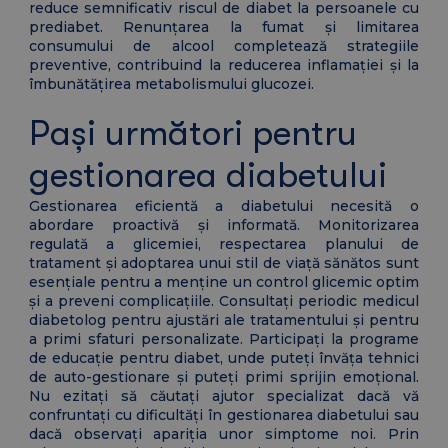
reduce semnificativ riscul de diabet la persoanele cu
prediabet. Renunțarea la fumat și limitarea
consumului de alcool completează strategiile
preventive, contribuind la reducerea inflamației și la
îmbunătățirea metabolismului glucozei.
Pași următori pentru
gestionarea diabetului
Gestionarea eficientă a diabetului necesită o
abordare proactivă și informată. Monitorizarea
regulată a glicemiei, respectarea planului de
tratament și adoptarea unui stil de viață sănătos sunt
esențiale pentru a menține un control glicemic optim
și a preveni complicațiile. Consultați periodic medicul
diabetolog pentru ajustări ale tratamentului și pentru
a primi sfaturi personalizate. Participați la programe
de educație pentru diabet, unde puteți învăța tehnici
de auto-gestionare și puteți primi sprijin emoțional.
Nu ezitați să căutați ajutor specializat dacă vă
confruntați cu dificultăți în gestionarea diabetului sau
dacă observați apariția unor simptome noi. Prin