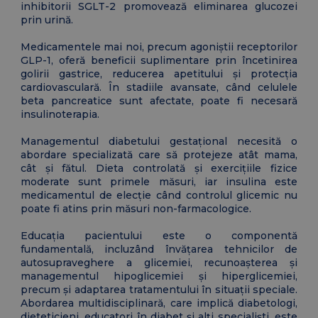
inhibitorii SGLT-2 promovează eliminarea glucozei
prin urină.
Medicamentele mai noi, precum agoniștii receptorilor
GLP-1, oferă beneficii suplimentare prin încetinirea
golirii gastrice, reducerea apetitului și protecția
cardiovasculară. În stadiile avansate, când celulele
beta pancreatice sunt afectate, poate fi necesară
insulinoterapia.
Managementul diabetului gestațional necesită o
abordare specializată care să protejeze atât mama,
cât și fătul. Dieta controlată și exercițiile fizice
moderate sunt primele măsuri, iar insulina este
medicamentul de elecție când controlul glicemic nu
poate fi atins prin măsuri non-farmacologice.
Educația pacientului este o componentă
fundamentală, incluzând învățarea tehnicilor de
autosupraveghere a glicemiei, recunoașterea și
managementul hipoglicemiei și hiperglicemiei,
precum și adaptarea tratamentului în situații speciale.
Abordarea multidisciplinară, care implică diabetologi,
dieteticieni, educatori în diabet și alți specialiști, este