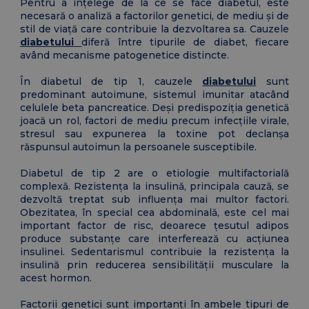
Pentru a înțelege de la ce se face diabetul, este
necesară o analiză a factorilor genetici, de mediu și de
stil de viață care contribuie la dezvoltarea sa. Cauzele
diabetului
diferă între tipurile de diabet, fiecare
având mecanisme patogenetice distincte.
În diabetul de tip 1, cauzele
diabetului
sunt
predominant autoimune, sistemul imunitar atacând
celulele beta pancreatice. Deși predispoziția genetică
joacă un rol, factori de mediu precum infecțiile virale,
stresul sau expunerea la toxine pot declanșa
răspunsul autoimun la persoanele susceptibile.
Diabetul de tip 2 are o etiologie multifactorială
complexă. Rezistența la insulină, principala cauză, se
dezvoltă treptat sub influența mai multor factori.
Obezitatea, în special cea abdominală, este cel mai
important factor de risc, deoarece țesutul adipos
produce substanțe care interferează cu acțiunea
insulinei. Sedentarismul contribuie la rezistența la
insulină prin reducerea sensibilității musculare la
acest hormon.
Factorii genetici sunt importanți în ambele tipuri de