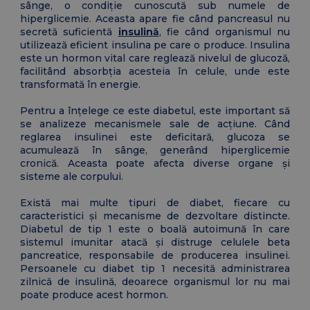
sânge, o condiție cunoscută sub numele de
hiperglicemie. Aceasta apare fie când pancreasul nu
secretă suficientă
insulină
, fie când organismul nu
utilizează eficient insulina pe care o produce. Insulina
este un hormon vital care reglează nivelul de glucoză,
facilitând absorbția acesteia în celule, unde este
transformată în energie.
Pentru a înțelege ce este diabetul, este important să
se analizeze mecanismele sale de acțiune. Când
reglarea insulinei este deficitară, glucoza se
acumulează în sânge, generând hiperglicemie
cronică. Aceasta poate afecta diverse organe și
sisteme ale corpului.
Există mai multe tipuri de diabet, fiecare cu
caracteristici și mecanisme de dezvoltare distincte.
Diabetul de tip 1 este o boală autoimună în care
sistemul imunitar atacă și distruge celulele beta
pancreatice, responsabile de producerea insulinei.
Persoanele cu diabet tip 1 necesită administrarea
zilnică de insulină, deoarece organismul lor nu mai
poate produce acest hormon.