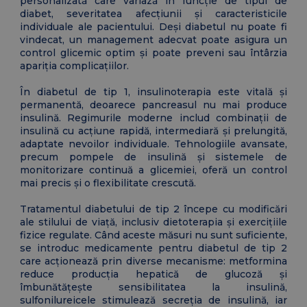
personalizată care variază în funcție de tipul de
diabet, severitatea afecțiunii și caracteristicile
individuale ale pacientului. Deși diabetul nu poate fi
vindecat, un management adecvat poate asigura un
control glicemic optim și poate preveni sau întârzia
apariția complicațiilor.
În diabetul de tip 1, insulinoterapia este vitală și
permanentă, deoarece pancreasul nu mai produce
insulină. Regimurile moderne includ combinații de
insulină cu acțiune rapidă, intermediară și prelungită,
adaptate nevoilor individuale. Tehnologiile avansate,
precum pompele de insulină și sistemele de
monitorizare continuă a glicemiei, oferă un control
mai precis și o flexibilitate crescută.
Tratamentul diabetului de tip 2 începe cu modificări
ale stilului de viață, inclusiv dietoterapia și exercițiile
fizice regulate. Când aceste măsuri nu sunt suficiente,
se introduc medicamente pentru diabetul de tip 2
care acționează prin diverse mecanisme: metformina
reduce producția hepatică de glucoză și
îmbunătățește sensibilitatea la insulină,
sulfonilureicele stimulează secreția de insulină, iar