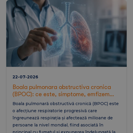
ce alimente sunt recomandate, ce trebuie evitat și
cum poate arăta un regim alimentar benefic
pentru sănătatea ficatului.
22-07-2026
Boala pulmonara obstructiva cronica
(BPOC): ce este, simptome, emfizem
pulmonar si tratament
Boala pulmonară obstructivă cronică (BPOC) este
o afecțiune respiratorie progresivă care
îngreunează respirația și afectează milioane de
persoane la nivel mondial, fiind asociată în
principal cu fumatul și expunerea îndelungată la