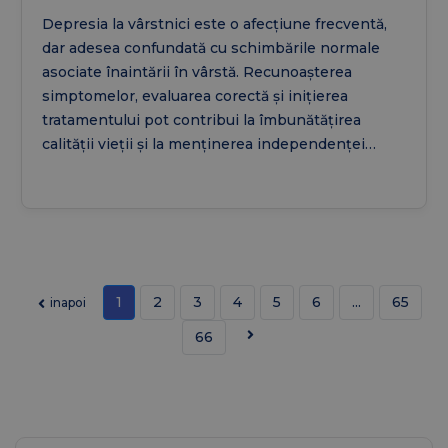
pensionarii
Depresia la vârstnici este o afecțiune frecventă,
dar adesea confundată cu schimbările normale
asociate înaintării în vârstă. Recunoașterea
simptomelor, evaluarea corectă și inițierea
tratamentului pot contribui la îmbunătățirea
calității vieții și la menținerea independenței
persoanelor în vârstă.
1
2
3
4
5
6
...
65
inapoi
66