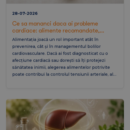
28-07-2026
Ce sa mananci daca ai probleme
cardiace: alimente recomandate,
interzise in cardiopatie si retete de
Alimentația joacă un rol important atât în
regim pentru inima
prevenirea, cât și în managementul bolilor
cardiovasculare. Dacă ai fost diagnosticat cu o
afecțiune cardiacă sau dorești să îți protejezi
sănătatea inimii, alegerea alimentelor potrivite
poate contribui la controlul tensiunii arteriale, al
colesterolului și al inflamației. În acest articol vei
afla ce să mănânci dacă ai probleme cardiace, ce
alimente sunt recomandate, ce trebuie evitat și
cum poate arăta un regim alimentar echilibrat
pentru susținerea sănătății inimii.