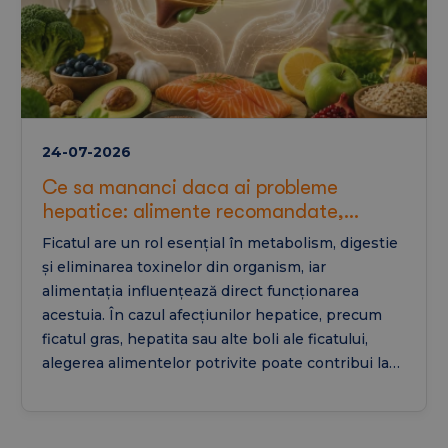
24-07-2026
Ce sa mananci daca ai probleme
hepatice: alimente recomandate,
alimente interzise si regim pentru ficat
Ficatul are un rol esențial în metabolism, digestie
gras
și eliminarea toxinelor din organism, iar
alimentația influențează direct funcționarea
acestuia. În cazul afecțiunilor hepatice, precum
ficatul gras, hepatita sau alte boli ale ficatului,
alegerea alimentelor potrivite poate contribui la
reducerea inflamației, prevenirea agravării bolii și
susținerea regenerării hepatice. În acest articol
vei afla ce să mănânci dacă ai probleme hepatice,