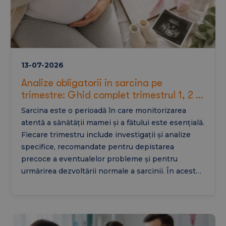
13-07-2026
Analize obligatorii in sarcina pe
trimestre: Ghid complet trimestrul 1, 2 si
3 (inclusiv testul de toleranta la
Sarcina este o perioadă în care monitorizarea
Glucoza)
atentă a sănătății mamei și a fătului este esențială.
Fiecare trimestru include investigații și analize
specifice, recomandate pentru depistarea
precoce a eventualelor probleme și pentru
urmărirea dezvoltării normale a sarcinii. În acest
ghid vei afla care sunt analizele obligatorii în
fiecare trimestru, când se efectuează testul de
toleranță la glucoză și ce investigații suplimentare
pot fi recomandate în sarcinile cu risc crescut.