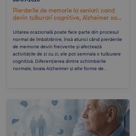
Pierderile de memorie la seniori: cand
devin tulburari cognitive, Alzheimer sau
dementa senila
Uitarea ocazională poate face parte din procesul
normal de îmbătrânire, însă atunci când pierderile
de memorie devin frecvente și afectează
activitățile de zi cu zi, ele pot semnala o tulburare
cognitivă. Diferențierea dintre schimbările
normale, boala Alzheimer și alte forme de
demență este esențială pentru un diagnostic și
un tratament cât mai precoce.