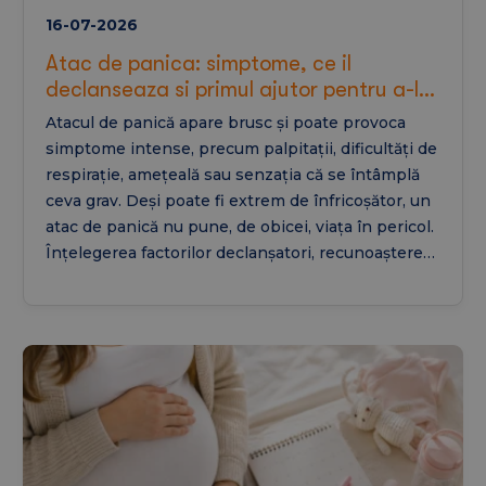
16-07-2026
Atac de panica: simptome, ce il
declanseaza si primul ajutor pentru a-l
gestiona eficient
Atacul de panică apare brusc și poate provoca
simptome intense, precum palpitații, dificultăți de
respirație, amețeală sau senzația că se întâmplă
ceva grav. Deși poate fi extrem de înfricoșător, un
atac de panică nu pune, de obicei, viața în pericol.
Înțelegerea factorilor declanșatori, recunoașterea
simptomelor și aplicarea unor măsuri de prim
ajutor pot ajuta la gestionarea eficientă a acestor
episoade și la reducerea impactului lor asupra
vieții de zi cu zi.