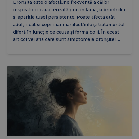
Bronșita este o afecțiune frecventă a căilor
respiratorii, caracterizată prin inflamația bronhiilor
și apariția tusei persistente. Poate afecta atât
adulții, cât și copiii, iar manifestările și tratamentul
diferă în funcție de cauza și forma bolii. În acest
articol vei afla care sunt simptomele bronșitei,
cum se tratează, ce remedii naturale pot completa
recomandările medicale și ce particularități au
bronșita la copii și bronșita astmatiformă.