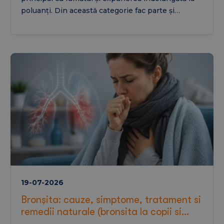
poluanți. Din această categorie fac parte și
emfizemul pulmonar și bronșita cronică, afecțiuni
care pot reduce semnificativ calitatea vieții dacă
nu sunt diagnosticate și tratate la timp. În acest
articol vei afla ce este BPOC, care sunt
simptomele, cum se stabilește diagnosticul, ce
legătură are cu emfizemul pulmonar și ce opțiuni
de tratament pot ajuta la controlul bolii.
19-07-2026
Bronșita: cauze, simptome, tratament si
remedii naturale (bronsita la copii si
brontita astmatiformă)