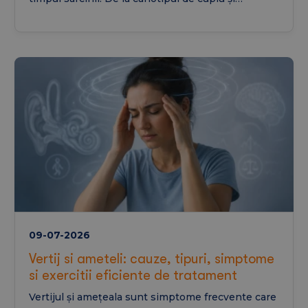
analizele uzuale de sânge până la testele pentru
infecții și evaluarea nivelului de acid folic, toate
acestea ajută la pregătirea pentru o sarcină
sănătoasă.
09-07-2026
Vertij si ameteli: cauze, tipuri, simptome
si exercitii eficiente de tratament
Vertijul și amețeala sunt simptome frecvente care