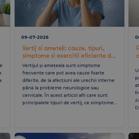
09-07-2026
0
Vertij si ameteli: cauze, tipuri,
simptome si exercitii eficiente de
tratament
de
Vertijul și amețeala sunt simptome
U
e
frecvente care pot avea cauze foarte
p
a
diferite, de la afecțiuni ale urechii interne
a
până la probleme neurologice sau
f
cervicale. În acest articol afli care sunt
z
principalele tipuri de vertij, ce simptome
D
le însoțesc, cum se stabilește diagnosticul
b
și ce exerciții sau tratamente pot contribui
e
la ameliorarea acestora.
t
a