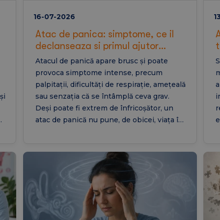
16-07-2026
1
Atac de panica: simptome, ce il
A
declanseaza si primul ajutor
pentru a-l gestiona eficient
1
Atacul de panică apare brusc și poate
S
provoca simptome intense, precum
m
palpitații, dificultăți de respirație, amețeală
a
și
sau senzația că se întâmplă ceva grav.
i
Deși poate fi extrem de înfricoșător, un
r
n
atac de panică nu pune, de obicei, viața în
e
le
pericol. Înțelegerea factorilor declanșatori,
u
recunoașterea simptomelor și aplicarea
a
unor măsuri de prim ajutor pot ajuta la
o
a
gestionarea eficientă a acestor episoade și
e
la reducerea impactului lor asupra vieții de
c
zi cu zi.
r