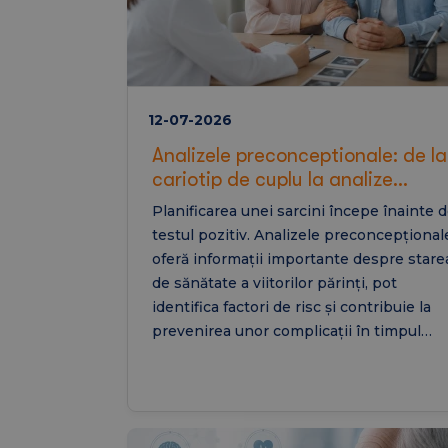
12-07-2026
Analizele preconceptionale: de la
cariotip de cuplu la analize
inainte de sarcina
Planificarea unei sarcini începe înainte 
testul pozitiv. Analizele preconcepțional
oferă informații importante despre stare
de sănătate a viitorilor părinți, pot
identifica factori de risc și contribuie la
prevenirea unor complicații în timpul
sarcinii. De la cariotipul de cuplu și
analizele uzuale de sânge până la testele
pentru infecții și evaluarea nivelului de
acid folic, toate acestea ajută la pregătire