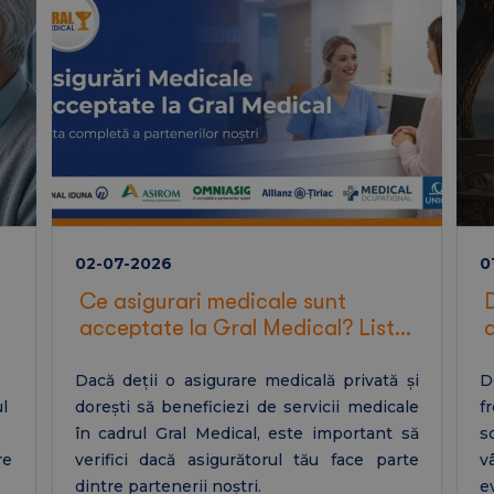
02-07-2026
0
Ce asigurari medicale sunt
acceptate la Gral Medical? Lista
completă
Dacă deții o asigurare medicală privată și
D
l
dorești să beneficiezi de servicii medicale
f
în cadrul Gral Medical, este important să
s
re
verifici dacă asigurătorul tău face parte
v
dintre partenerii noștri.
e