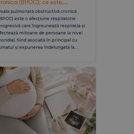
cronica (BPOC): ce este,
simptome, emfizem pulmonar si
oala pulmonară obstructivă cronică
tratament
BPOC) este o afecțiune respiratorie
rogresivă care îngreunează respirația și
fectează milioane de persoane la nivel
ondial, fiind asociată în principal cu
umatul și expunerea îndelungată la
oluanți. Din această categorie fac parte și
mfizemul pulmonar și bronșita cronică,
fecțiuni care pot reduce semnificativ
alitatea vieții dacă nu sunt diagnosticate
i tratate la timp. În acest articol vei afla ce
ste BPOC, care sunt simptomele, cum se
tabilește diagnosticul, ce legătură are cu
mfizemul pulmonar și ce opțiuni de
ratament pot ajuta la controlul bolii.