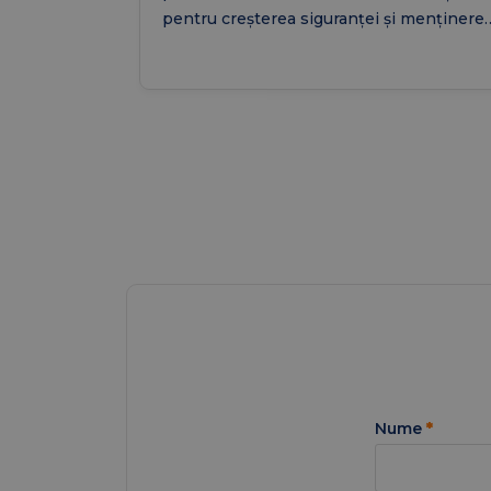
pentru creșterea siguranței și menținere
unei bune calități a vieții la seniori.
Nume
*