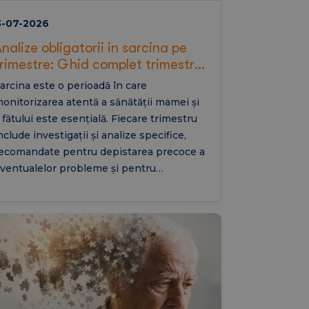
3-07-2026
nalize obligatorii in sarcina pe
trimestre: Ghid complet trimestrul
, 2 si 3 (inclusiv testul de
arcina este o perioadă în care
toleranta la Glucoza)
onitorizarea atentă a sănătății mamei și
 fătului este esențială. Fiecare trimestru
nclude investigații și analize specifice,
ecomandate pentru depistarea precoce a
ventualelor probleme și pentru
rmărirea dezvoltării normale a sarcinii. În
cest ghid vei afla care sunt analizele
bligatorii în fiecare trimestru, când se
fectuează testul de toleranță la glucoză și
e investigații suplimentare pot fi
ecomandate în sarcinile cu risc crescut.