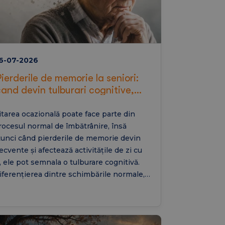
6-07-2026
Pierderile de memorie la seniori:
cand devin tulburari cognitive,
Alzheimer sau dementa senila
itarea ocazională poate face parte din
rocesul normal de îmbătrânire, însă
tunci când pierderile de memorie devin
recvente și afectează activitățile de zi cu
i, ele pot semnala o tulburare cognitivă.
iferențierea dintre schimbările normale,
oala Alzheimer și alte forme de demență
ste esențială pentru un diagnostic și un
ratament cât mai precoce.