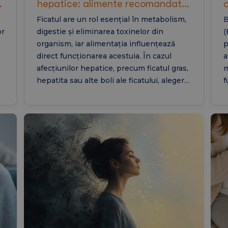
,
hepatice: alimente recomandate,
alimente interzise si regim pentru
n
Ficatul are un rol esențial în metabolism,
B
ficat gras
or
digestie și eliminarea toxinelor din
(
organism, iar alimentația influențează
p
direct funcționarea acestuia. În cazul
a
afecțiunilor hepatice, precum ficatul gras,
m
hepatita sau alte boli ale ficatului, alegerea
f
alimentelor potrivite poate contribui la
p
reducerea inflamației, prevenirea agravării
e
bolii și susținerea regenerării hepatice. În
a
acest articol vei afla ce să mănânci dacă ai
c
probleme hepatice, ce alimente sunt
ș
recomandate, ce trebuie evitat și cum
e
poate arăta un regim alimentar benefic
s
pentru sănătatea ficatului.
e
t