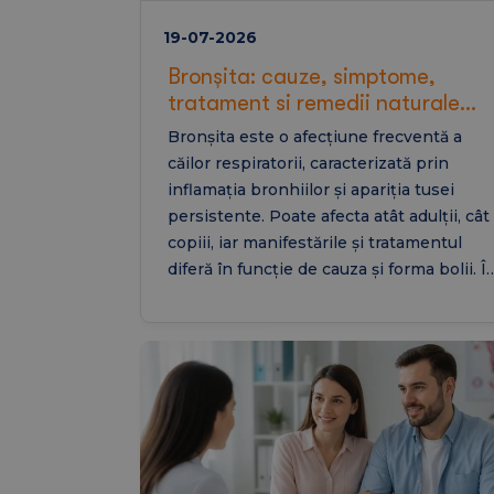
19-07-2026
Bronșita: cauze, simptome,
tratament si remedii naturale
(bronsita la copii si brontita
Bronșita este o afecțiune frecventă a
astmatiformă)
căilor respiratorii, caracterizată prin
inflamația bronhiilor și apariția tusei
persistente. Poate afecta atât adulții, cât 
copiii, iar manifestările și tratamentul
diferă în funcție de cauza și forma bolii. Î
acest articol vei afla care sunt simptome
bronșitei, cum se tratează, ce remedii
naturale pot completa recomandările
medicale și ce particularități au bronșita l
copii și bronșita astmatiformă.