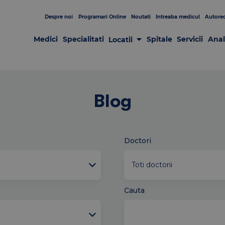
Despre noi
Programari Online
Noutati
Intreaba medicul
Autorec
Medici
Specialitati
Spitale
Servicii
Anal
Locatii
Laboratoare
Clinici
Centre de Recoltare
Spitale
Centrul de Chirurgie GRAL
Patologia sânului
Blog
Doctori
Cauta