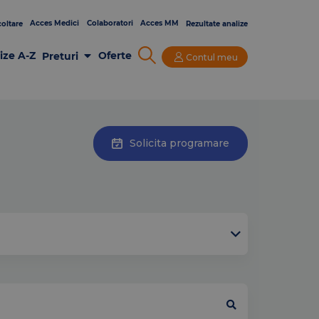
Acces Medici
Colaboratori
Acces MM
oltare
Rezultate analize
ize A-Z
Oferte
Preturi
Contul meu
Analize Laborator
Imagistica
Consultatii si Investigatii
Solicita programare