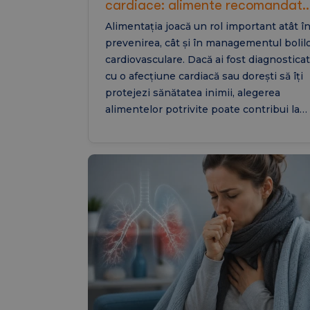
cardiace: alimente recomandate
interzise in cardiopatie si retete
Alimentația joacă un rol important atât î
de regim pentru inima
prevenirea, cât și în managementul bolil
cardiovasculare. Dacă ai fost diagnosticat
cu o afecțiune cardiacă sau dorești să îți
protejezi sănătatea inimii, alegerea
alimentelor potrivite poate contribui la
controlul tensiunii arteriale, al
colesterolului și al inflamației. În acest
articol vei afla ce să mănânci dacă ai
probleme cardiace, ce alimente sunt
recomandate, ce trebuie evitat și cum
poate arăta un regim alimentar echilibrat
pentru susținerea sănătății inimii.