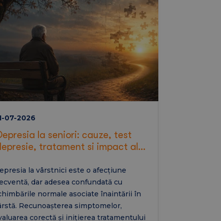
1-07-2026
Depresia la seniori: cauze, test
depresie, tratament si impact al
pensionarii
epresia la vârstnici este o afecțiune
recventă, dar adesea confundată cu
chimbările normale asociate înaintării în
ârstă. Recunoașterea simptomelor,
valuarea corectă și inițierea tratamentului