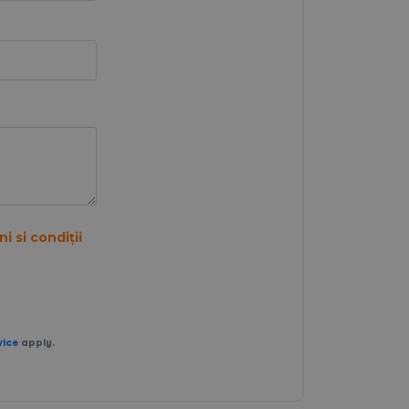
i si condiții
vice
apply.