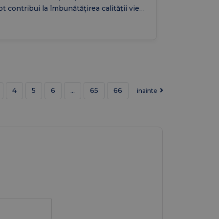
ot contribui la îmbunătățirea calității vieții
i la menținerea independenței
ersoanelor în vârstă.
4
5
6
...
65
66
inainte