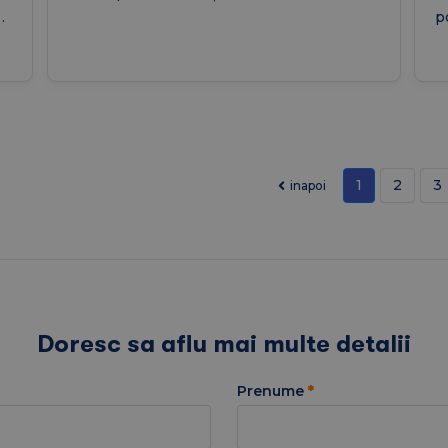
a
p
ș
p
1
2
3
inapoi
Doresc sa aflu mai multe detalii
Prenume
*