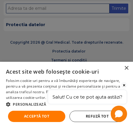
Trimite
Protectia datelor
Copyright 2026 @ Gral Medical. Toate drepturile rezervate.
Protectia datelor
Termeni si conditii
×
Politica de cookies
Acest site web folosește cookie-uri
Certificări și acreditări GRAM Medical
Folosim cookie-uri pentru a vă îmbunătăți experiența de navigare,
pentru a vă prezenta conținut și reclame personalizate și pentru a
analiza traficul nostru. Făcând click pe „Acceptă tot”, acceptați
Salut! Cu ce te pot ajuta astăzi?
utilizarea cookie-urilor.
PERSONALIZEAZĂ
ACCEPTĂ TOT
REFUZĂ TOT