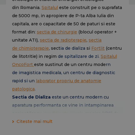
din Romania.
Spitalul
este construit pe o suprafata
de 5000 mp, in apropiere de P-ta Alba Iulia din
capitala, are o capacitate de 50 de paturi si este
format din:
sectia de
chirurgie
(blocul operator +
unitate ATI),
sectia de
radioterapie
,
sectia
de
chimioterapie
, sect
ia de
dializa
si
Fortlit
(centru
de litotritie) in regim
de
spitalizare de zi
.
Spitalul
OncoFort
este sustinut de un centru mode
rn
de
imagistica medicala
, un centru de diagnostic
rapid si un
laborator propriu de
anatomie
patologica
.
Sectia de Dializa
este un centru modern cu
aparatura performanta ce vine in intampinarea
pacientilor cu
insuficienta renala
cronica (IRC) de
diferite cauze. Pentru aceasta categorie de
Citeste mai mult
pacienti exista trei metode principale de