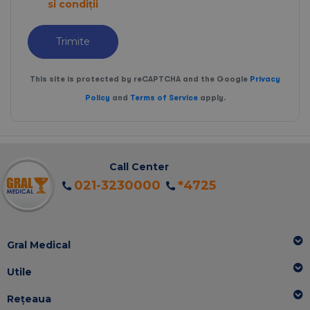
si condiții
Programul de funcționare este următorul:
Trimite
Luni – Vineri: 07:00 – 19:00
Sâmbătă: 08:00 – 14:00
This site is protected by reCAPTCHA and the Google
Privacy
Duminică: Închis
Policy
and
Terms of Service
apply.
Pentru orice întrebare sau programare, pacienții
pot apela la
numărul
0757.012.310
.
Call Center
021-3230000
*4725
Gral Medical
Utile
Rețeaua