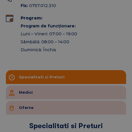
Neurologie
Fix:
0757.012.310
Psihiatrie
Obstetrică – Ginecologie
Program:
Urologie
Program de funcționare:
Medicină Muncii
Luni – Vineri: 07:00 – 19:00
Cabinet Ecografie
Sâmbătă: 08:00 – 14:00
ORL
Duminică: Închis
Oftalmologie
Psihologie
Sală recoltare analize laborator
Specialitati si Preturi
Servicii medicale
Medici
decontate
Oferte
Pe baza biletului de trimitere, pacienții beneficiază
de servicii medicale decontate CNAS:
Specialitati si Preturi
ORL