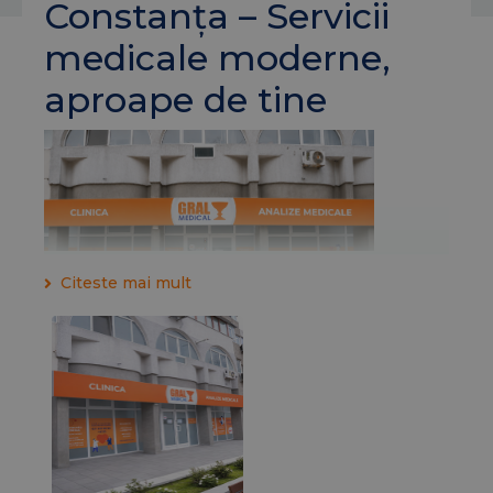
Constanța – Servicii
medicale moderne,
aproape de tine
Citeste mai mult
Clinica
Gral Medical
Constanța face parte din
rețeaua națională Gral Medical și oferă servicii
medicale integrate, într-un spațiu modern, dotat
cu echipamente performante și personal medical
cu experiență.