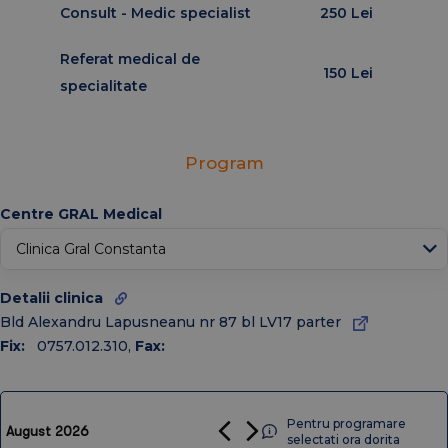
Consult - Medic specialist
250 Lei
Referat medical de
150 Lei
specialitate
↑
Program
Today
Ian
Feb
Mar
Centre GRAL Medical
Apr
Mai
Iun
Iul
Aug
Oct
Sep
Noiembrie
Dec
Detalii clinica
Bld Alexandru Lapusneanu nr 87 bl LV17 parter
2026
2025
2024
2023
2022
2021
2020
Fix:
0757.012.310
,
Fax:
Pentru programare
August 2026
selectati ora dorita