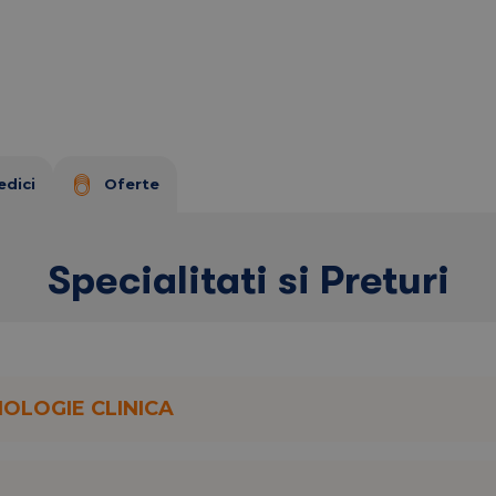
 - 31 decembrie 2025
edici
Oferte
beneficiază de o ofertă specială:
educție
, în timp ce
controalele și eventualul
Specialitati si Preturi
ima generatie si acopera peste 33 de specialitati
NOLOGIE CLINICA
din cei mai buni specialisti din domeniu.
ca medicala privata certificata
DEKRA
pentru
impotriva raspandirii Covid-19