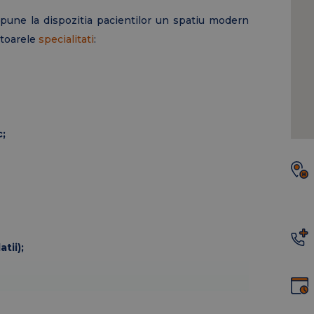
pune la dispozitia pacientilor un spatiu modern
atoarele
specialitati
:
c;
tii);