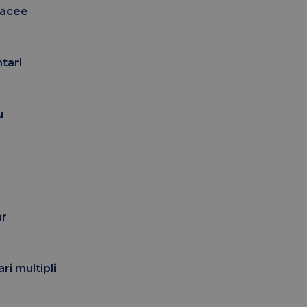
ebacee
tari
u
ar
ri multipli