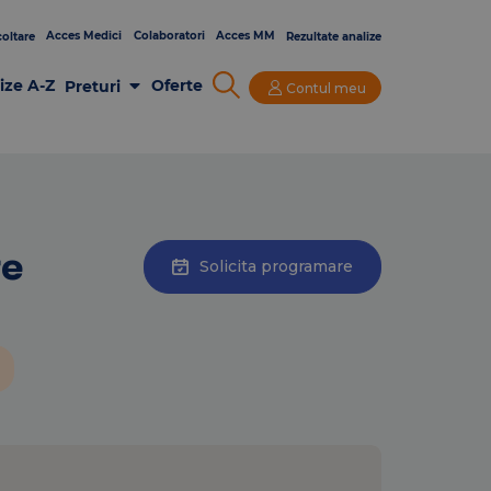
Acces Medici
Colaboratori
Acces MM
oltare
Rezultate analize
ize A-Z
Oferte
Preturi
Contul meu
Analize Laborator
Imagistica
Consultatii si Investigatii
re
Solicita programare