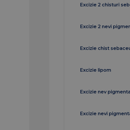
mare rezultate analize
Excizie 2 chisturi s
Excizie 2 nevi pigmen
Excizie chist sebace
Excizie lipom
Excizie nev pigment
Excizie nevi pigmenta