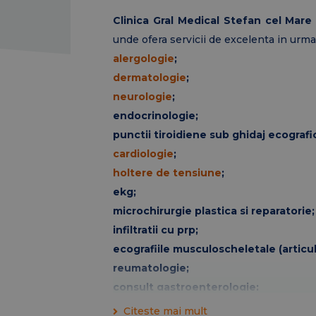
Clinica Gral Medical Stefan cel Mare
unde ofera servicii de excelenta in urm
alergologie
;
dermatologie
;
neurologie
;
endocrinologie;
punctii tiroidiene sub ghidaj ecografi
cardiologie
;
holtere de tensiune
;
ekg;
microchirurgie plastica si reparatorie;
infiltratii cu prp;
ecografiile musculoscheletale (articula
reumatologie;
consult gastroenterologie;
ORL;
Citeste mai mult