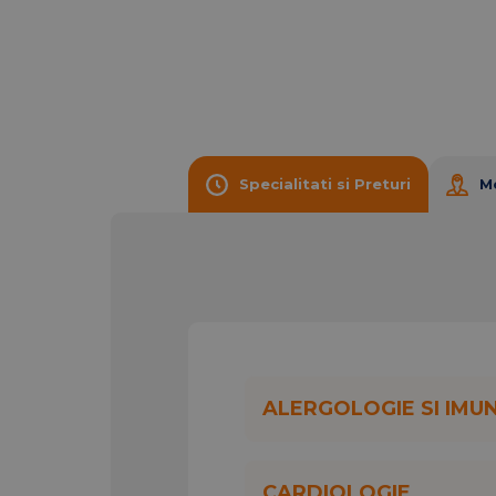
medicina interna;
urologie si ginecologie;
ecografii mamare.
NOU
Ofertă Turbinoreducție:
01 octombrie
Specialitati si Preturi
M
Pacienții care vin cu
bilet de trimitere
Plătesc
doar procedura de turbinor
retuș
, dacă este necesar, sunt
gratuite
.
Despre clinică:
Clinica este dotata cu aparatura de ult
ALERGOLOGIE SI IMU
medicale. Echipa medicala este formata 
Clinica Gral Stefan cel Mare
- clini
implementarea masurilor de siguranta 
CARDIOLOGIE