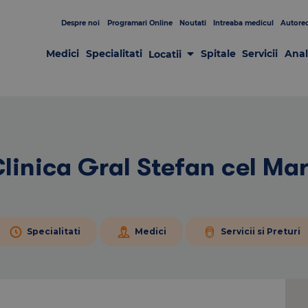
Despre noi
Programari Online
Noutati
Intreaba medicul
Autorec
Medici
Specialitati
Spitale
Servicii
Anal
Locatii
Laboratoare
Clinici
Centre de Recoltare
Spitale
Centrul de Chirurgie GRAL
Patologia sânului
linica Gral Stefan cel Ma
Specialitati
Medici
Servicii si Preturi