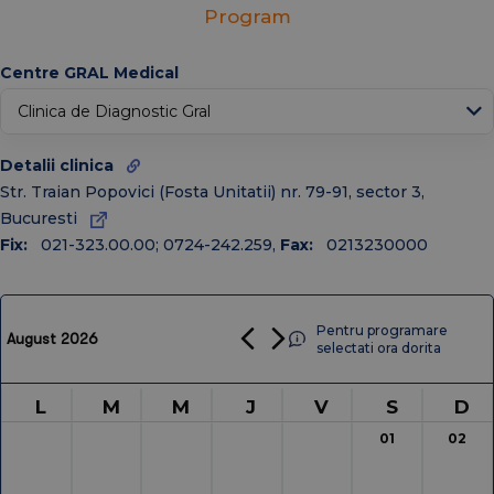
Program
↑
Today
Centre GRAL Medical
Ian
Feb
Mar
Apr
Mai
Iun
Iul
Aug
Oct
Detalii clinica
Sep
Noiembrie
Dec
Str. Traian Popovici (Fosta Unitatii) nr. 79-91, sector 3,
Bucuresti
2026
2025
2024
2023
2022
2021
2020
Fix:
021-323.00.00; 0724-242.259
,
Fax:
0213230000
Pentru programare
August 2026
selectati ora dorita
L
M
M
J
V
S
D
01
02