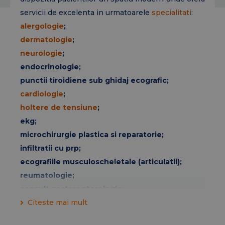
servicii de excelenta in urmatoarele
specialitati
:
alergologie
;
dermatologie
;
neurologie
;
endocrinologie;
punctii tiroidiene sub ghidaj ecografic;
cardiologie
;
holtere de tensiune
;
ekg;
microchirurgie plastica si reparatorie;
infiltratii cu prp;
ecografiile musculoscheletale (articulatii);
reumatologie;
consult gastroenterologie;
ORL;
Citeste mai mult
medicina interna;