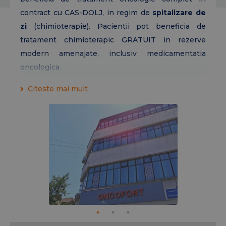
contract cu CAS-DOLJ, in regim de
spitalizare de
zi
(chimioterapie). Pacientii pot beneficia de
tratament chimioterapic GRATUIT in rezerve
modern amenajate, inclusiv medicamentatia
oncologica.
Citeste mai mult
Va asteptam cu tratamente oncologice eficiente si
tintite, oferite de o echipa oncologica orientata
catre rezultate:
Dr. Stiuca Adelina
,
Dr. Raileanu
Stefan
,
Dr. Chirca
Mariana
.
Noutati!
Medici noi s-au alaturat echipei de medici a Clinicii
OncoFort Craiova:
Dr. Christina Pritulescu
– medic primar
medicina interna