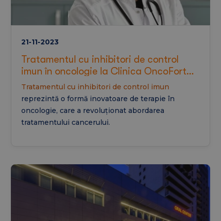
21-11-2023
Tratamentul cu inhibitori de control
imun în oncologie la Clinica OncoFort
Craiova
Tratamentul cu inhibitori de control
imun
reprezintă o formă inovatoare de terapie în
oncologie, care a revoluționat abordarea
tratamentului cancerului.