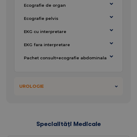
Ecografie de organ
Consum de medicamente 2025
Ecografie pelvis
Va asteptam!
EKG cu interpretare
EKG fara interpretare
Pachet consult+ecografie abdominala
UROLOGIE
Specialități Medicale