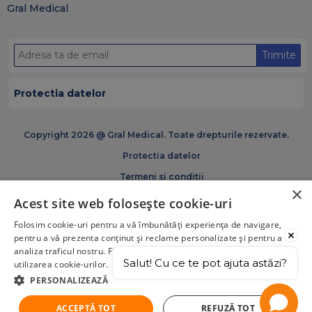
Gral Medical
Trimite
Protectia datelor
Copyright 2026 @ Gral Medical. Toate drepturile rezervate.
Protectia datelor
Termeni si conditii
×
Politica de cookies
Acest site web folosește cookie-uri
Certificări și acreditări GRAM Medical
Folosim cookie-uri pentru a vă îmbunătăți experiența de navigare,
pentru a vă prezenta conținut și reclame personalizate și pentru a
analiza traficul nostru. Făcând click pe „Acceptă tot”, acceptați
Salut! Cu ce te pot ajuta astăzi?
utilizarea cookie-urilor.
PERSONALIZEAZĂ
ACCEPTĂ TOT
REFUZĂ TOT