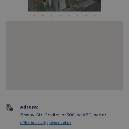
Programează-te acum și ai grijă de sănătatea ta cu
încredere, alături de specialiștii MC GRAL Brașov!
Adresa:
Brasov, Str. Grivitei, nr.50C, sc.ABC, parter
office.brasov@gralmedical.ro