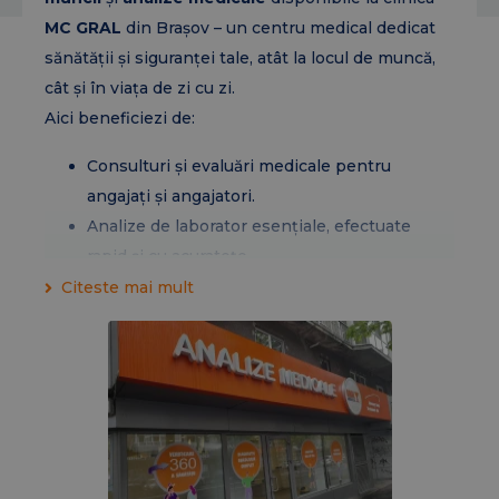
MC GRAL
din Brașov – un centru medical dedicat
sănătății și siguranței tale, atât la locul de muncă,
cât și în viața de zi cu zi.
Aici beneficiezi de:
Consulturi și evaluări medicale pentru
angajați și angajatori.
Analize de laborator esențiale, efectuate
rapid și cu acuratețe.
Personal medical calificat, echipamente
Citeste mai mult
moderne și un mediu prietenos.
Fie că ai nevoie de o fișă medicală pentru angajare,
analize de rutină sau investigații recomandate de
medic, echipa MC GRAL îți este alături cu
profesionalism și promptitudine.
Adresa:
Str. Grivitei, nr.50C, sc. ABC, parter