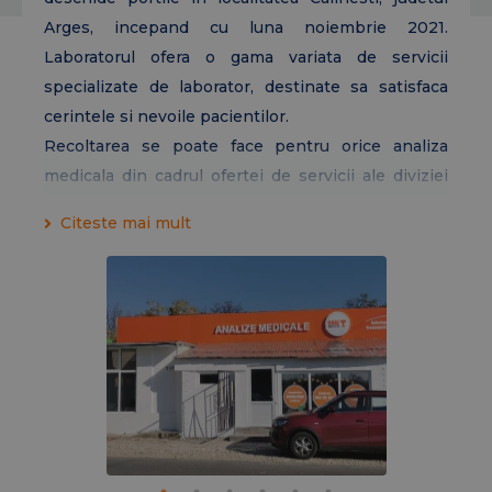
Arges, incepand cu luna noiembrie 2021.
Laboratorul ofera o gama variata de servicii
specializate de laborator, destinate sa satisfaca
cerintele si nevoile pacientilor.
Recoltarea se poate face pentru orice analiza
medicala din cadrul ofertei de servicii ale diviziei
de laboratoare
Gral Medical.
Pe langa analize
Citeste mai mult
medicale de laborator oferim si posibilitatea de a
trimite la
Laboratorul de Anatomie Patologica
Bucuresti
probe de
anatomie patologica
(examen histopatologic si imunohistochimie)
in
regim de urgenta cu obtinerea unui rezultat rapid
de la trei pana la cinci zile.
In cadrul laboratorului puteti efectua
analize
medicale de control periodic
configurate in
functie de varsta pacientului.