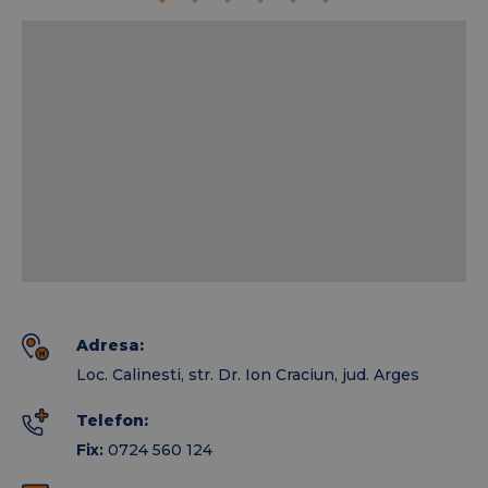
Laboratorul dispune de aparatura performanta si
personal specializat (medici primari, biologi,
asistenti principali de laborator si asistenti
generalisti), oferind astfel siguranta si incredere
pacientilor prin acuratetea si rapiditatea eliberarii
rezultatelor.
In cazul in care doriti sa efectuati anumite tipuri de
analize care necesita conditii speciale (recoltare
dimineata, sa nu mancati, recoltarea la domiciliu in
recipiente speciale etc.) va rugam sa apelati
numarul de telefon 0724 560 124.
Adresa:
Loc. Calinesti, str. Dr. Ion Craciun, jud. Arges
Telefon:
Fix:
0724 560 124