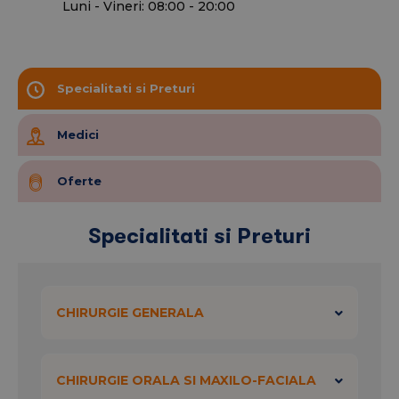
Luni - Vineri: 08:00 - 20:00
tiroidian autonom toxic, tiroidita subacuta,
hipertiroidism, reducerea volumului gusilor
tiroidiene voluminoase, inestetice.
Specialitati si Preturi
Medici
Oferte
Specialitati si Preturi
CHIRURGIE GENERALA
CHIRURGIE ORALA SI MAXILO-FACIALA