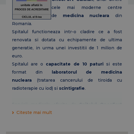
cele mai moderne centre
de
medicina nucleara
din
Romania.
Spitalul functioneaza intr-o cladire ce a fost
renovata si dotata cu echipamente de ultima
generatie, in urma unei investitii de 1 milion de
euro.
Spitalul are o
capacitate de 10 paturi
si este
format din
laboratorul de
medicina
nucleara
(tratarea cancerului de tiroida cu
radioterapie cu iod) si
scintigrafie
.
Servicii medicale oferite de
Spitalul OncoFort
Caloian:
Citeste mai mult
SCINTIGRAFII
Scintigrafie osoasa
(trifazica, whole body,