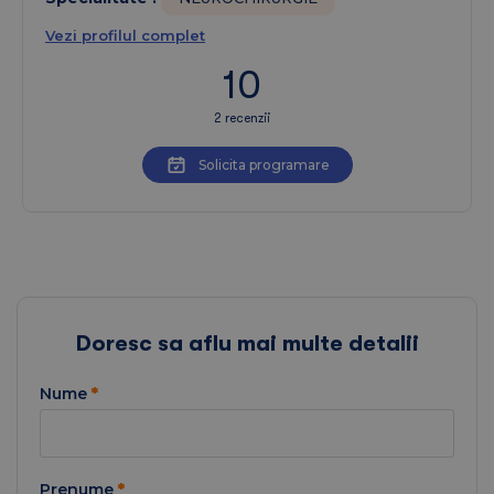
Vezi profilul complet
10
2 recenzii
Solicita programare
Doresc sa aflu mai multe detalii
Nume
*
Prenume
*