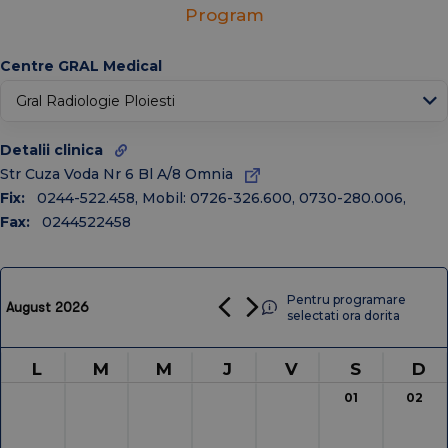
Program
↑
Today
Centre GRAL Medical
Ian
Feb
Mar
Apr
Mai
Iun
Iul
Aug
Oct
Detalii clinica
Sep
Noiembrie
Dec
Str Cuza Voda Nr 6 Bl A/8 Omnia
Fix:
0244-522.458, Mobil: 0726-326.600, 0730-280.006
,
2026
2025
2024
2023
2022
2021
2020
Fax:
0244522458
Pentru programare
August 2026
selectati ora dorita
L
M
M
J
V
S
D
01
02