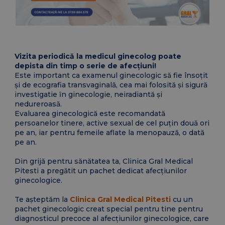
Vizita periodică la medicul ginecolog poate
depista din timp o serie de afecțiuni!
Este important ca examenul ginecologic să fie însoțit
și de ecografia transvaginală, cea mai folosită ṣi sigură
investigatie ȋn ginecologie, neiradiantă ṣi
nedureroasă.
Evaluarea ginecologică este recomandată
persoanelor tinere, active sexual de cel puțin două ori
pe an, iar pentru femeile aflate la menopauză, o dată
pe an.
Din grijă pentru sănătatea ta,
Clinica Gral Medical
Pitesti
a pregătit un pachet dedicat afec
ţ
iunilor
ginecologice.
Te aṣteptăm la
Clinica Gral Medical Pitesti
cu un
pachet ginecologic creat special pentru tine pentru
diagnosticul precoce al afecțiunilor ginecologice, care