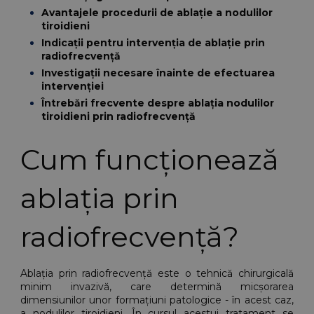
Avantajele procedurii de ablație a nodulilor 
tiroidieni
Indicații pentru intervenția de ablație prin 
radiofrecvență
Investigații necesare înainte de efectuarea 
intervenției
Întrebări frecvente despre ablația nodulilor 
tiroidieni prin radiofrecvență
Cum funcționează 
ablația prin 
radiofrecvență?
Ablația prin radiofrecvență este o tehnică chirurgicală 
minim invazivă, care determină micșorarea 
dimensiunilor unor formațiuni patologice - în acest caz, 
a nodulilor tiroidieni. În cursul acestui tratament se 