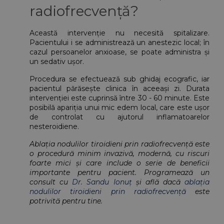
radiofrecvență?
Această intervenție nu necesită spitalizare. 
Pacientului i se administrează un anestezic local; în 
cazul persoanelor anxioase, se poate administra și 
un sedativ ușor.
Procedura se efectuează sub ghidaj ecografic, iar 
pacientul părăsește clinica în aceeași zi. Durata 
intervenției este cuprinsă între 30 - 60 minute. Este 
posibilă apariția unui mic edem local, care este ușor 
de controlat cu ajutorul inflamatoarelor 
nesteroidiene.
Ablația nodulilor tiroidieni prin radiofrecvență este 
o procedură minim invazivă, modernă, cu riscuri 
foarte mici și care include o serie de beneficii 
importante pentru pacient. Programează un 
consult cu 
Dr. Sandu Ionuț
 și află dacă 
ablația 
nodulilor tiroidieni prin radiofrecvență
 este 
potrivită pentru tine. 