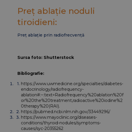
Preț ablație noduli
tiroidieni:
Preț ablație prin radiofrecvență
Sursa foto: Shutterstock
Bibliografie:
https://www.uwmedicine.org/specialties/diabetes-
endocrinology/radiofrequency-
ablation#:~:text=Radiofrequency%20ablation%20f
or%20the%20treatment,radioactive%20iodine%2
0therapy%20(RAI).
https://pubmed.ncbi.nlm.nih.gov/33449296/
https://www.mayoclinic.org/diseases-
conditions/thyroid-nodules/symptoms-
causes/syc-20355262