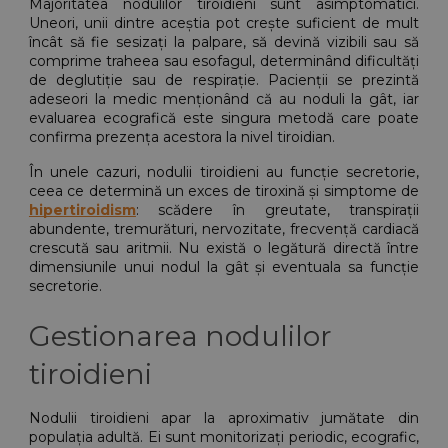
Majoritatea nodulilor tiroidieni sunt asimptomatici. 
Uneori, unii dintre aceștia pot crește suficient de mult 
încât să fie sesizați la palpare, să devină vizibili sau să 
comprime traheea sau esofagul, determinând dificultăți 
de deglutiție sau de respirație. Pacienții se prezintă 
adeseori la medic menționând că au noduli la gât, iar 
evaluarea ecografică este singura metodă care poate 
confirma prezența acestora la nivel tiroidian.
În unele cazuri, nodulii tiroidieni au funcție secretorie, 
ceea ce determină un exces de tiroxină și simptome de
hipertiroidism
: scădere în greutate, transpirații 
abundente, tremurături, nervozitate, frecvență cardiacă 
crescută sau aritmii. Nu există o legătură directă între 
dimensiunile unui nodul la gât și eventuala sa funcție 
secretorie.
Gestionarea nodulilor 
tiroidieni
Nodulii tiroidieni apar la aproximativ jumătate din 
populația adultă. Ei sunt monitorizați periodic, ecografic, 