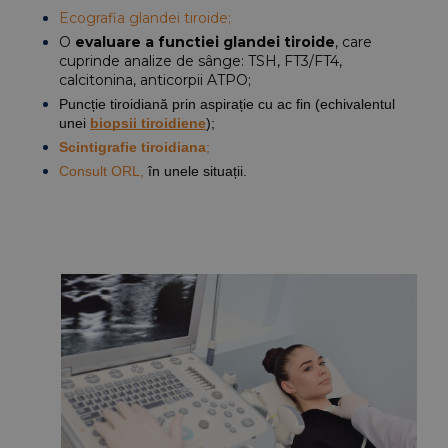
Ecografia glandei tiroide;
O 
evaluare a functiei glandei tiroide
, care 
cuprinde analize de sânge: TSH, FT3/FT4, 
calcitonina, anticorpii ATPO;
Puncție tiroidiană prin aspirație cu ac fin (echivalentul 
unei
biopsii tiroidiene
);
Scintigrafie tiroidiana
;
Consult ORL
,
 în unele situații.