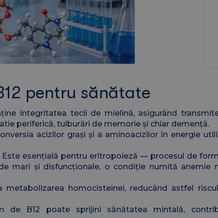
 B12 pentru sănătate
ne integritatea tecii de mielină, asigurând transmit
atie periferică, tulburări de memorie și chiar demență.
onversia acizilor grași și a aminoacizilor în energie uti
Este esențială pentru eritropoieză — procesul de formar
l de mari și disfuncționale, o condiție numită anemie
a metabolizarea homocisteinei, reducând astfel riscu
m de B12 poate sprijini sănătatea mintală, contrib