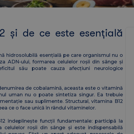
2 și de ce este esențială
ă hidrosolubilă esențială pe care organismul nu o
za ADN-ului, formarea celulelor roșii din sânge și
eficitul său poate cauza afecțiuni neurologice
denumirea de cobalamină, aceasta este o vitamină
mul uman nu o poate sintetiza singur. Ea trebuie
imentație sau suplimente. Structural, vitamina B12
eea ce o face unică în rândul vitaminelor.
B12 îndeplinește funcții fundamentale: participă la
 celulelor roșii din sânge și este indispensabilă