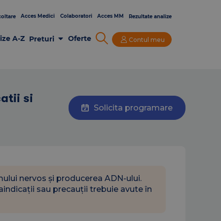
Acces Medici
Colaboratori
Acces MM
oltare
Rezultate analize
ize A-Z
Oferte
Preturi
Contul meu
Analize Laborator
Imagistica
Consultatii si Investigatii
tii si
Solicita programare
emului nervos și producerea ADN-ului.
indicații sau precauții trebuie avute în