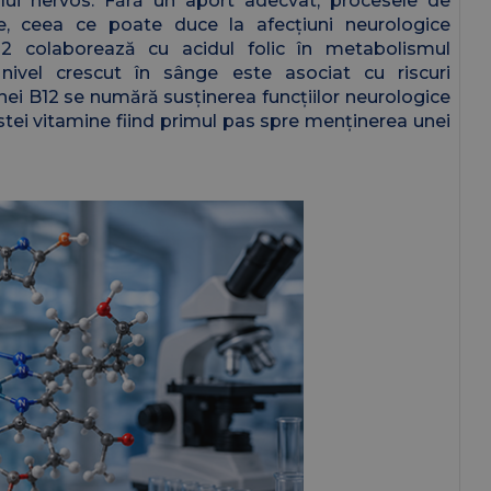
lui nervos. Fără un aport adecvat, procesele de
e, ceea ce poate duce la afecțiuni neurologice
12 colaborează cu acidul folic în metabolismul
nivel crescut în sânge este asociat cu riscuri
inei B12 se numără susținerea funcțiilor neurologice
estei vitamine fiind primul pas spre menținerea unei