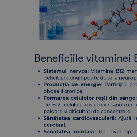
Beneficiile vitaminei
Sistemul nervos:
Vitamina B12 menți
deficit prelungit poate duce la neurop
Producția de energie:
Participă la c
oboselii cronice.
Formarea celulelor roșii din sânge:
de B12, celulele roșii devin anorma
paloare și dificultăți de concentrare.
Sănătatea cardiovasculară:
Ajută l
cerebral
.
Sănătatea mintală
: Un nivel opti