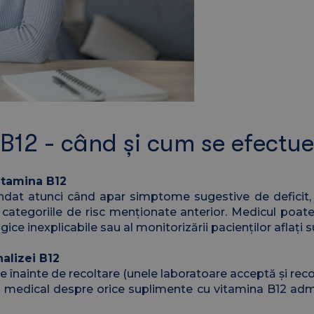
 B12 - când și cum se efectu
itamina B12
dat atunci când apar simptome sugestive de deficit, d
categoriile de risc menționate anterior. Medicul poate
ologice inexplicabile sau al monitorizării pacienților af
alizei B12
nainte de recoltare (unele laboratoare acceptă și recolt
 medical despre orice suplimente cu vitamina B12 admi