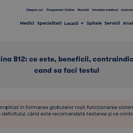
Despre noi
Programari Online
Noutati
Intreaba medicul
Autorec
Medici
Specialitati
Spitale
Servicii
Anal
Locatii
Laboratoare
Clinici
Centre de Recoltare
Spitale
Centrul de Chirurgie GRAL
Patologia sânului
ina B12: ce este, beneficii, contraindica
cand sa faci testul
implicat în formarea globulelor roșii, funcționarea sist
e deficitului, când este recomandată testarea și ce contra