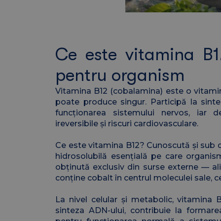
Ce este vitamina B1
pentru organism
Vitamina B12 (cobalamina) este o vitamin
poate produce singur. Participă la sinte
funcționarea sistemului nervos, iar d
ireversibile și riscuri cardiovasculare.
Ce este vitamina B12? Cunoscută și sub 
hidrosolubilă esențială pe care organis
obținută exclusiv din surse externe — al
conține cobalt în centrul moleculei sale, c
La nivel celular și metabolic, vitamina 
sinteza ADN-ului, contribuie la formarea