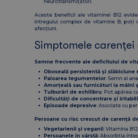
neurotransmițători.
Aceste beneficii ale vitaminei B12 evid
întregului complex de vitamine B, poți 
afecțiuni.
Simptomele carenței 
Semne frecvente ale deficitului de vi
Oboseală persistentă și slăbiciune
Paloarea tegumentelor
: Semn al ane
Amorțeală sau furnicături la mâini ș
Tulburări de echilibru
: Pot apărea ca
Dificultăți de concentrare și iritabil
Episoade depresive
: Asociate cu per
Persoane cu risc crescut de carență d
Vegetarienii și veganii
: Vitamina B1
Persoanele în vârstă
: Absorbția inte