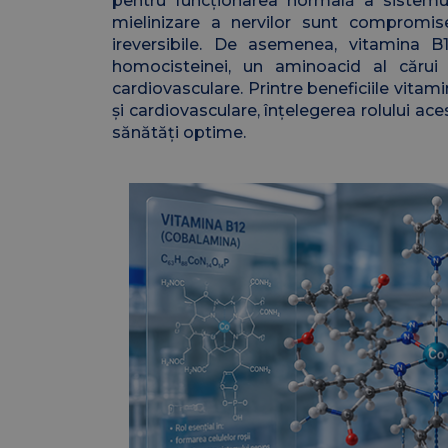
pentru funcționarea normală a sistemu
mielinizare a nervilor sunt compromis
ireversibile. De asemenea, vitamina B
homocisteinei, un aminoacid al cărui 
cardiovasculare. Printre beneficiile vitam
și cardiovasculare, înțelegerea rolului ac
sănătăți optime.