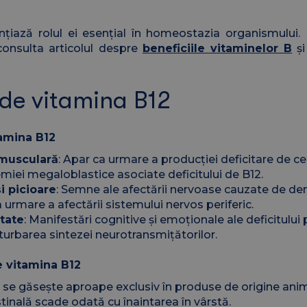
ențiază rolul ei esențial în homeostazia organismulu
consulta articolul despre
beneficiile vitaminelor B
și
de vitamina B12
tamina B12
 musculară
: Apar ca urmare a producției deficitare de cel
miei megaloblastice asociate deficitului de B12.
i picioare
: Semne ale afectării nervoase cauzate de dem
 urmare a afectării sistemului nervos periferic.
itate
: Manifestări cognitive și emoționale ale deficitului 
turbarea sintezei neurotransmițătorilor.
e vitamina B12
2 se găsește aproape exclusiv în produse de origine anim
stinală scade odată cu înaintarea în vârstă.