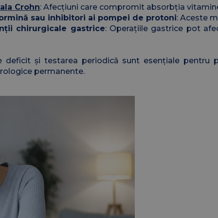
ala Crohn
: Afecțiuni care compromit absorbția vitamine
ormină sau inhibitori ai pompei de protoni
: Aceste m
ții chirurgicale gastrice
: Operațiile gastrice pot afe
deficit și testarea periodică sunt esențiale pentru pr
eurologice permanente.