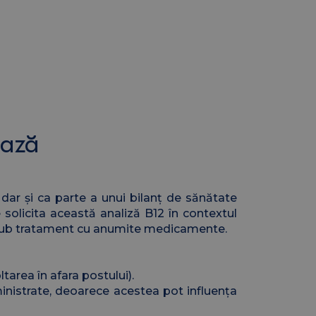
ează
ar și ca parte a unui bilanț de sănătate
 solicita această analiză B12 în contextul
lați sub tratament cu anumite medicamente.
area în afara postului).
nistrate, deoarece acestea pot influența