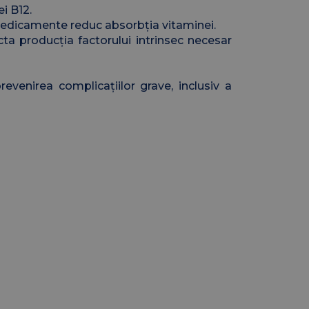
i B12.
edicamente reduc absorbția vitaminei.
cta producția factorului intrinsec necesar
evenirea complicațiilor grave, inclusiv a