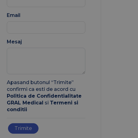
Email
Mesaj
Apasand butonul “Trimite”
confirmi ca esti de acord cu
Politica de Confidentialitate
GRAL Medical
si
Termeni si
conditii
Trimite