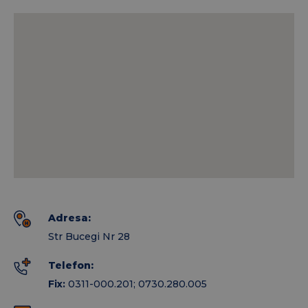
In cadrul clinicii puteti efectua
analize medicale
de control periodic
configurate in functie de
varsta pacientului.
Recoltarea analizelor se poate efectua si in
CRR
GRAL Marasesti
(str. Cuza Voda nr. 15, jud. Vrancea,
in incinta fostului laborator al spitalului orasenesc
Marasesti, Tel: 0730280005).
Pe langa recoltarea analizelor de laborator se pot
trimite la
Laboratorul de Anatomie Patologica
Bucuresti
probe de anatomie patologica (examen
Adresa:
histopatologic si imunohistochimie) in regim de
Str Bucegi Nr 28
urgenta cu obtinerea unui
rezultat rapid de pana
Telefon:
la 7 zile
.
Fix:
0311-000.201; 0730.280.005
Testare COVID 19 Focsani