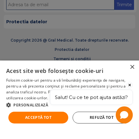
Trimite
Protectia datelor
Copyright 2026 @ Gral Medical. Toate drepturile rezervate.
Protectia datelor
Termeni si conditii
×
Politica de cookies
Acest site web folosește cookie-uri
Certificări și acreditări GRAM Medical
Folosim cookie-uri pentru a vă îmbunătăți experiența de navigare,
pentru a vă prezenta conținut și reclame personalizate și pentru a
analiza traficul nostru. Făcând click pe „Acceptă tot”, acceptați
Salut! Cu ce te pot ajuta astăzi?
utilizarea cookie-urilor.
PERSONALIZEAZĂ
ACCEPTĂ TOT
REFUZĂ TOT