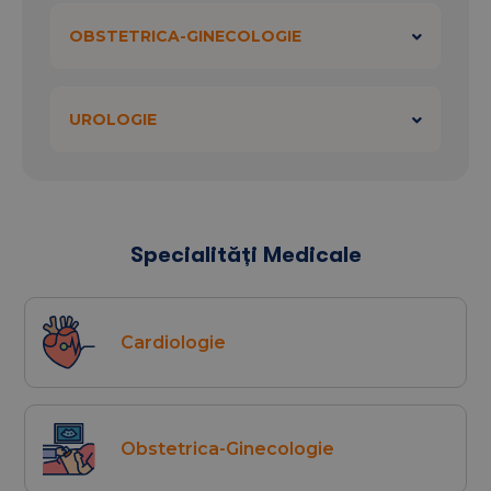
Obstetrica-Ginecologie, Endocrinologie,
Oncologie, Urologie, Laborator analize medicale,
OBSTETRICA-GINECOLOGIE
Radiologie si imagistica medicala (ecografii
generale, ecografii mamare, ecografii de abdomen,
UROLOGIE
ecografii Doppler, ecografii morfologice de sarcina,
ecografii tiroida, ecografii transvaginale, etc...)
Va asteptam!
Specialități Medicale
Cardiologie
Obstetrica-Ginecologie