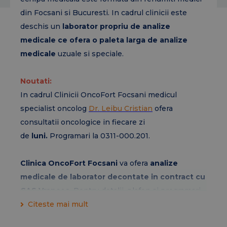
din Focsani si Bucuresti. In cadrul clinicii este
deschis un
laborator propriu de analize
medicale ce ofera o paleta larga de analize
medicale
uzuale si speciale.
Noutati:
In cadrul Clinicii OncoFort Focsani medicul
specialist oncolog
Dr. Leibu Cristian
ofera
consultatii oncologice in fiecare zi
de
luni.
Programari la 0311-000.201.
Clinica OncoFort Focsani
va ofera
analize
medicale de laborator decontate in contract cu
CAS Vrancea
. Pentru detalii, plafon si programari
sunati la 0311-000.201 sau folositi formularul de
Citeste mai mult
contact de mai jos.