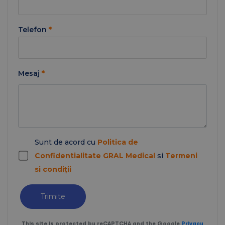
Telefon
*
Mesaj
*
Sunt de acord cu
Politica de
Confidentialitate GRAL Medical
si
Termeni
si condiții
Trimite
This site is protected by reCAPTCHA and the Google
Privacy