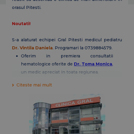
orasul Pitesti.
Noutati!
S-a alaturat echipei Gral Pitesti medicul pediatru
Dr. Vintila Daniela
. Programari la 0739884579.
Oferim in premiera consultatii
hematologice oferite de
Dr. Toma Monica
,
un medic apreciat in toata regiunea.
La clinica Gral Pitesti, majoritatea
Citeste mai mult
investigatiilor ecografice sunt efectuate cu
elastografie.
S-a alaturat echipei Gral Pitesti medicul
ortoped
Dr. Ciobanu Eduard.
Programari
la
0739-884.579.
Dr. Ionut Sandu,
medic primar chirurgie