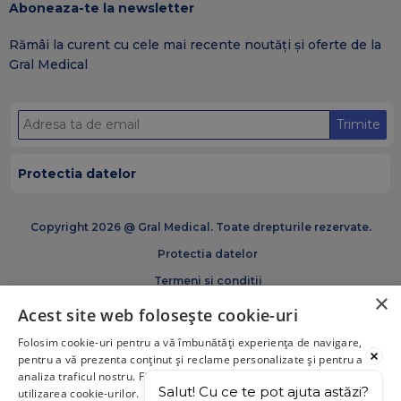
Aboneaza-te la newsletter
Rămâi la curent cu cele mai recente noutăți și oferte de la
Gral Medical
Trimite
Protectia datelor
Copyright 2026 @ Gral Medical. Toate drepturile rezervate.
Protectia datelor
Termeni si conditii
×
Politica de cookies
Acest site web folosește cookie-uri
Certificări și acreditări GRAM Medical
Folosim cookie-uri pentru a vă îmbunătăți experiența de navigare,
pentru a vă prezenta conținut și reclame personalizate și pentru a
analiza traficul nostru. Făcând click pe „Acceptă tot”, acceptați
Salut! Cu ce te pot ajuta astăzi?
utilizarea cookie-urilor.