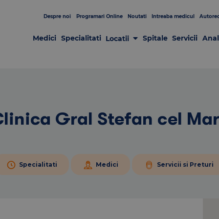
Despre noi
Programari Online
Noutati
Intreaba medicul
Autorec
Medici
Specialitati
Spitale
Servicii
Anal
Locatii
Laboratoare
Clinici
Centre de Recoltare
Spitale
Centrul de Chirurgie GRAL
Patologia sânului
linica Gral Stefan cel Ma
Specialitati
Medici
Servicii si Preturi