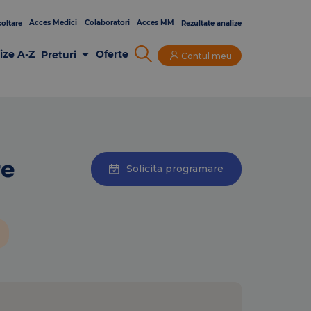
Acces Medici
Colaboratori
Acces MM
oltare
Rezultate analize
ize A-Z
Oferte
Preturi
Contul meu
Analize Laborator
Imagistica
Consultatii si Investigatii
re
Solicita programare