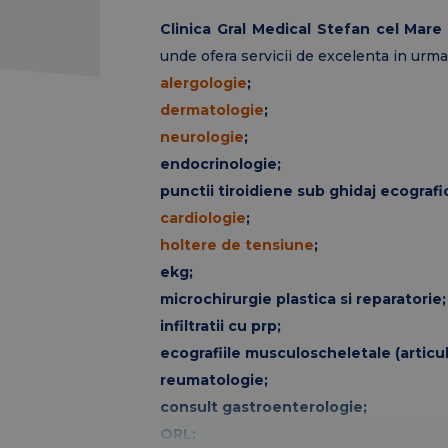
Clinica Gral Medical Stefan cel Mare
unde ofera servicii de excelenta in urm
alergologie
;
dermatologie
;
neurologie
;
endocrinologie;
punctii tiroidiene sub ghidaj ecografi
cardiologie
;
holtere de tensiune
;
ekg;
microchirurgie plastica si reparatorie;
infiltratii cu prp;
ecografiile musculoscheletale (articula
reumatologie;
consult gastroenterologie;
ORL;