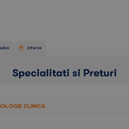
 - 31 decembrie 2025
edici
Oferte
beneficiază de o ofertă specială:
educție
, în timp ce
controalele și eventualul
Specialitati si Preturi
ima generatie si acopera peste 33 de specialitati
NOLOGIE CLINICA
din cei mai buni specialisti din domeniu.
ca medicala privata certificata
DEKRA
pentru
impotriva raspandirii Covid-19