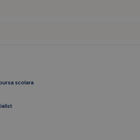
 bursa scolara
alist