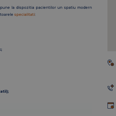
pune la dispozitia pacientilor un spatiu modern
atoarele
specialitati
:
c;
tii);