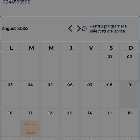
2026
2025
2024
2023
2022
2021
2020
0244596592
Pentru programare
August 2026
selectati ora dorita
L
M
M
J
V
S
D
01
02
03
04
05
06
07
08
9
10
11
12
13
14
15
16
13:00:00-
15:30:00