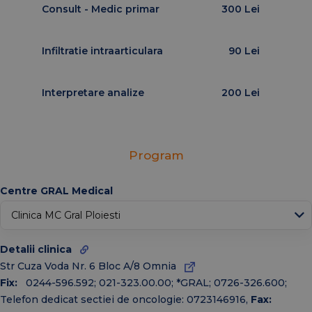
Consult - Medic primar
300 Lei
Infiltratie intraarticulara
90 Lei
Interpretare analize
200 Lei
Program
↑
Centre GRAL Medical
Today
Ian
Feb
Mar
Apr
Mai
Iun
Detalii clinica
Iul
Aug
Oct
Str Cuza Voda Nr. 6 Bloc A/8 Omnia
Sep
Noiembrie
Dec
Fix:
0244-596.592; 021-323.00.00; *GRAL; 0726-326.600;
Telefon dedicat sectiei de oncologie: 0723146916
,
Fax: