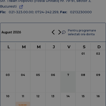
Str. Traian Popovici (Fosta Unitatii) nr. 79-91, sector 3,
Bucuresti
2026
2025
2024
2023
2022
2021
2020
Fix:
021-323.00.00; 0724-242.259
,
Fax:
0213230000
Pentru programare
August 2026
selectati ora dorita
L
M
M
J
V
S
D
01
02
03
04
05
06
7
08
09
10
11
12
13
14
15
16
14:00:00-