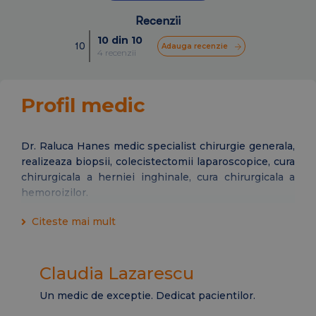
Recenzii
10 din 10
10
Adauga recenzie
4 recenzii
Profil medic
Dr. Raluca Hanes medic specialist chirurgie generala,
realizeaza biopsii, colecistectomii laparoscopice, cura
chirurgicala a herniei inghinale, cura chirurgicala a
hemoroizilor.
Citeste mai mult
Claudia Lazarescu
Cu
Un medic de exceptie. Dedicat pacientilor.
Un m
Un o