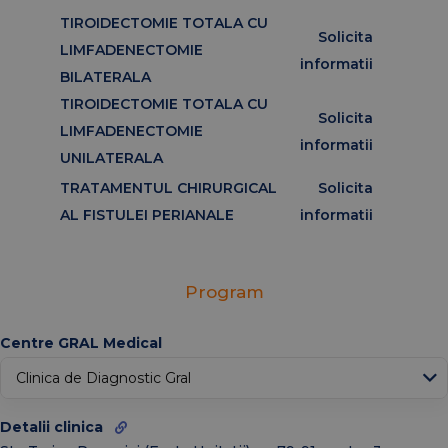
TIROIDECTOMIE TOTALA CU
Solicita
LIMFADENECTOMIE
informatii
BILATERALA
TIROIDECTOMIE TOTALA CU
Solicita
LIMFADENECTOMIE
informatii
UNILATERALA
TRATAMENTUL CHIRURGICAL
Solicita
AL FISTULEI PERIANALE
informatii
Program
↑
Today
Centre GRAL Medical
Ian
Feb
Mar
Apr
Mai
Iun
Iul
Aug
Oct
Detalii clinica
Sep
Noiembrie
Dec