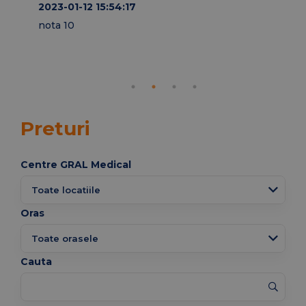
2023-01-12 15:54:17
2025
nota 10
nota
Preturi
Centre GRAL Medical
Oras
Cauta