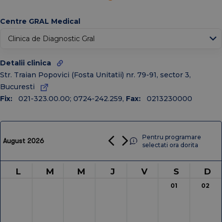
↑
Today
Centre GRAL Medical
Ian
Feb
Mar
Apr
Mai
Iun
Iul
Aug
Oct
Detalii clinica
Sep
Noiembrie
Dec
Str. Traian Popovici (Fosta Unitatii) nr. 79-91, sector 3,
Bucuresti
2026
2025
2024
2023
2022
2021
2020
Fix:
021-323.00.00; 0724-242.259
,
Fax:
0213230000
Pentru programare
August 2026
selectati ora dorita
L
M
M
J
V
S
D
01
02