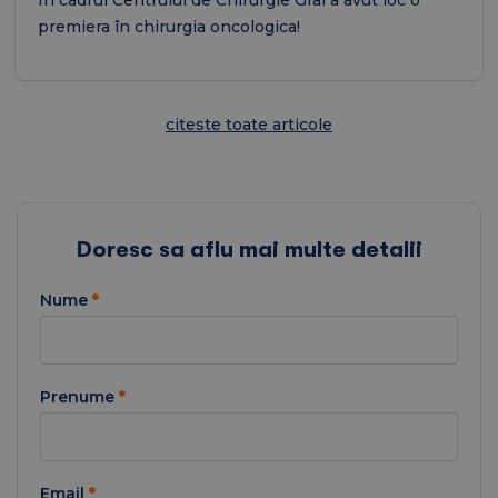
In cadrul Centrului de Chirurgie Gral a avut loc o
premiera în chirurgia oncologica!
citeste toate articole
Doresc sa aflu mai multe detalii
Nume
*
Prenume
*
Email
*