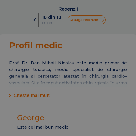
Recenzii
10 din 10
10
Adauga recenzie
1 recenzii
Profil medic
Prof. Dr. Dan Mihail Nicolau este medic primar de
chirurgie toracica, medic specialist de chirurgie
generala si cercetator atestat în chirurgia cardio-
vasculara. Si-a început activitatea chirurgicala în urma
cu 46 de ani, timp în care a efectuat peste 6500 de
Citeste mai mult
interventii chirurgicale care includ peste 1000
decorticari pulmonare, peste 700 rezectii pulmonare,
300 operatii laser, 150 operatii specifice pentru
George
tuberculoza pulmonara. Acesta a revolutionat
chirurgia toracica din România, iar în anul 2001 a
Este cel mai bun medic
devenit membru al ESTS (European Society for