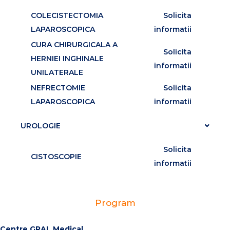
COLECISTECTOMIA
Solicita
LAPAROSCOPICA
informatii
CURA CHIRURGICALA A
Solicita
HERNIEI INGHINALE
informatii
UNILATERALE
NEFRECTOMIE
Solicita
LAPAROSCOPICA
informatii
UROLOGIE
Solicita
CISTOSCOPIE
informatii
Program
↑
Today
Centre GRAL Medical