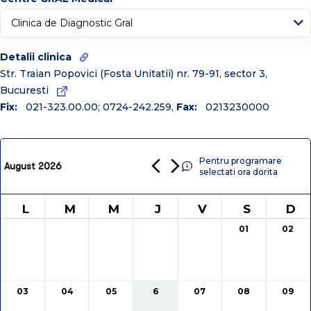
Ian
Feb
Mar
Apr
Mai
Iun
Iul
Aug
Oct
Detalii clinica
Sep
Noiembrie
Dec
Str. Traian Popovici (Fosta Unitatii) nr. 79-91, sector 3,
Bucuresti
2026
2025
2024
2023
2022
2021
2020
Fix:
021-323.00.00; 0724-242.259
,
Fax:
0213230000
Pentru programare
August 2026
selectati ora dorita
L
M
M
J
V
S
D
01
02
03
04
05
6
07
08
09