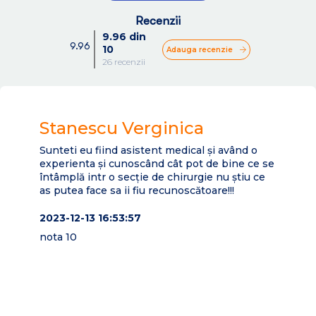
Recenzii
9.96 din
9.96
10
Adauga recenzie
26 recenzii
Stanescu Verginica
Ho
Sunteti eu fiind asistent medical și având o
Nu e
experienta și cunoscând cât pot de bine ce se
docto
întâmplă intr o secție de chirurgie nu știu ce
orice
as putea face sa ii fiu recunoscătoare!!!
resp
fost
noi c
2023-12-13 16:53:57
stia
nota 10
acest
el e
meser
inter
paci
atent