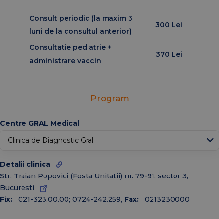
Consult periodic (la maxim 3
300 Lei
luni de la consultul anterior)
Consultatie pediatrie +
370 Lei
administrare vaccin
Program
↑
Today
Centre GRAL Medical
Ian
Feb
Mar
Apr
Mai
Iun
Iul
Aug
Oct
Detalii clinica
Sep
Noiembrie
Dec
Str. Traian Popovici (Fosta Unitatii) nr. 79-91, sector 3,
Bucuresti
2026
2025
2024
2023
2022
2021
2020
Fix:
021-323.00.00; 0724-242.259
,
Fax:
0213230000