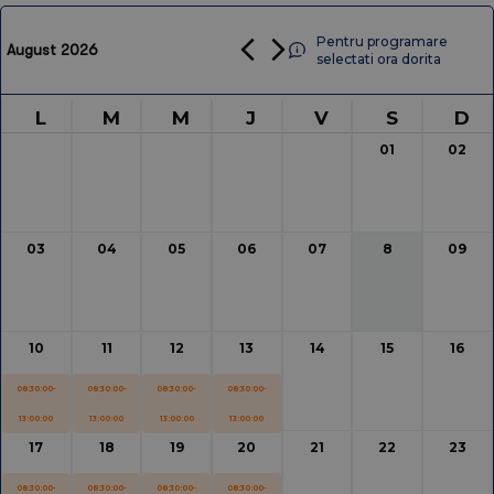
Pentru programare
August 2026
selectati ora dorita
L
M
M
J
V
S
D
01
02
03
04
05
06
07
8
09
10
11
12
13
14
15
16
08:30:00-
08:30:00-
08:30:00-
08:30:00-
13:00:00
13:00:00
13:00:00
13:00:00
17
18
19
20
21
22
23
08:30:00-
08:30:00-
08:30:00-
08:30:00-