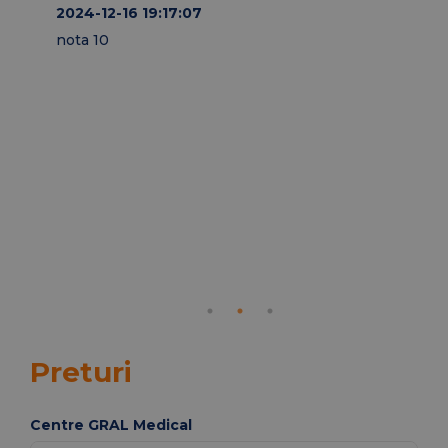
excel
2024-12-16 19:17:07
probl
nota 10
cu î
dedic
fiin
foar
între
băieț
reco
încr
2026
nota
Preturi
Centre GRAL Medical