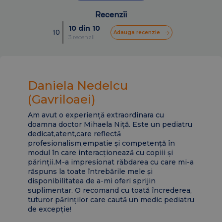
Recenzii
10 din 10
10
Adauga recenzie
3 recenzii
Daniela Nedelcu
St
(Gavriloaei)
Am a
să și
vrem
Am avut o experiență extraordinara cu
reu
pedia
doamna doctor Mihaela Niță. Este un pediatru
dare
meu a
dedicat,atent,care reflectă
e și
că n
profesionalism,empatie și competență în
meu a
modul în care interacționează cu copiii și
!
(nici
părinții.M-a impresionat răbdarea cu care mi-a
propu
răspuns la toate întrebările mele și
natur
disponibilitatea de a-mi oferi sprijin
într
suplimentar. O recomand cu toată încrederea,
fost 
tuturor părinților care caută un medic pediatru
atun
de excepție!
toat