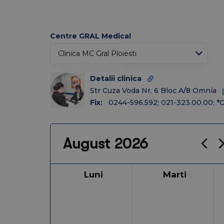
↑
Today
Ian
Feb
Mar
Centre GRAL Medical
Apr
Mai
Iun
Iul
Aug
Oct
Sep
Noiembrie
Dec
Detalii clinica
Str Cuza Voda Nr. 6 Bloc A/8 Omnia
2026
2025
2024
2023
2022
Fix:
0244-596.592; 021-323.00.00; *
August 2026
Luni
Marti