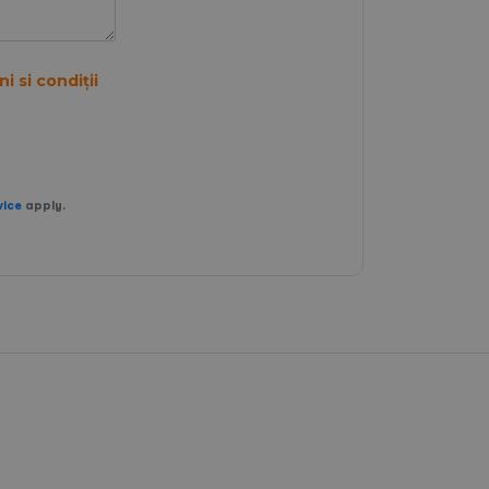
i si condiții
vice
apply.