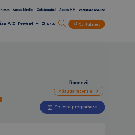
Acces Medici
Colaboratori
Acces MM
oltare
Rezultate analize
ize A-Z
Oferte
Preturi
Contul meu
Analize Laborator
Imagistica
Consultatii si Investigatii
Recenzii
Adauga recenzie
a
Solicita programare