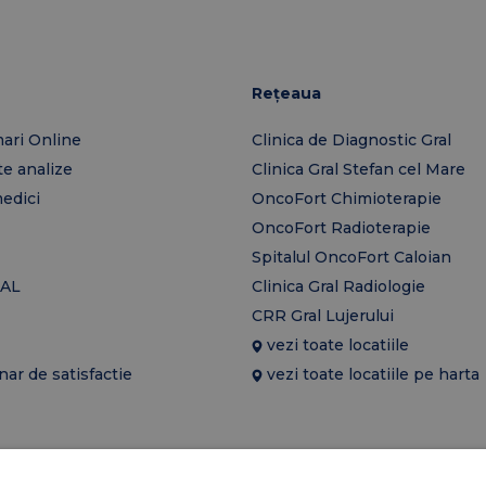
Rețeaua
ari Online
Clinica de Diagnostic Gral
te analize
Clinica Gral Stefan cel Mare
edici
OncoFort Chimioterapie
OncoFort Radioterapie
Spitalul OncoFort Caloian
AL
Clinica Gral Radiologie
CRR Gral Lujerului
vezi toate locatiile
ar de satisfactie
vezi toate locatiile pe harta