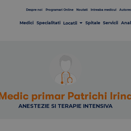
Despre noi
Programari Online
Noutati
Intreaba medicul
Autorec
Medici
Specialitati
Spitale
Servicii
Anal
Locatii
Laboratoare
Clinici
Centre de Recoltare
Spitale
Centrul de Chirurgie GRAL
Patologia sânului
Medic primar Patrichi Irin
ANESTEZIE SI TERAPIE INTENSIVA