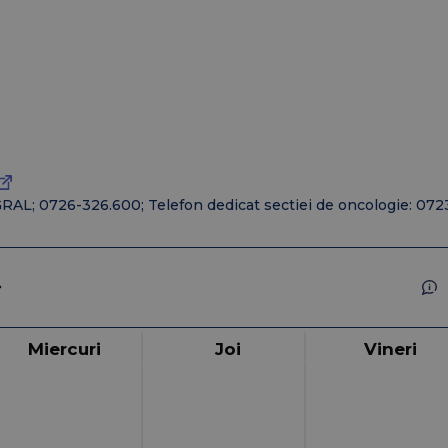
2021
2020
2019
2018
2017
GRAL; 0726-326.600; Telefon dedicat sectiei de oncologie: 07
Miercuri
Joi
Vineri