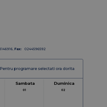
23146916
,
Fax:
0244596592
Pentru programare selectati ora dorita
Sambata
Duminica
01
02