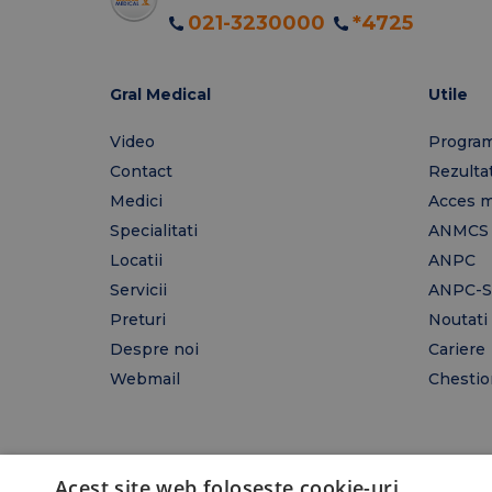
021-3230000
*4725
Gral Medical
Utile
Video
Program
Contact
Rezulta
Medici
Acces m
Specialitati
ANMCS
Locatii
ANPC
Servicii
ANPC-S
Preturi
Noutati
Despre noi
Cariere
Webmail
Chestion
Acest site web folosește cookie-uri