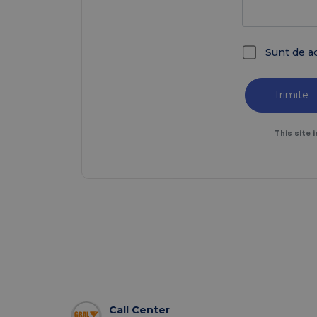
Sunt de a
Trimite
This site
Call Center