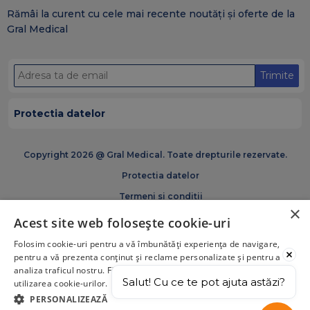
Rămâi la curent cu cele mai recente noutăți și oferte de la
Gral Medical
Trimite
Protectia datelor
Copyright 2026 @ Gral Medical. Toate drepturile rezervate.
Protectia datelor
Termeni si conditii
×
Politica de cookies
Acest site web folosește cookie-uri
Certificări și acreditări GRAM Medical
Folosim cookie-uri pentru a vă îmbunătăți experiența de navigare,
pentru a vă prezenta conținut și reclame personalizate și pentru a
analiza traficul nostru. Făcând click pe „Acceptă tot”, acceptați
Salut! Cu ce te pot ajuta astăzi?
utilizarea cookie-urilor.
PERSONALIZEAZĂ