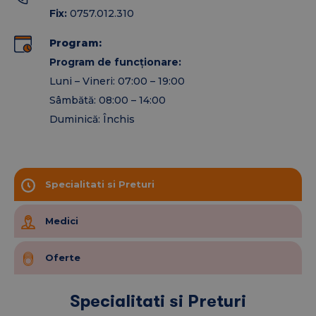
Neurologie
Fix:
0757.012.310
Psihiatrie
Obstetrică – Ginecologie
Program:
Urologie
Program de funcționare:
Medicină Muncii
Luni – Vineri: 07:00 – 19:00
Cabinet Ecografie
Sâmbătă: 08:00 – 14:00
ORL
Duminică: Închis
Oftalmologie
Psihologie
Sală recoltare analize laborator
Specialitati si Preturi
Servicii medicale
Medici
decontate
Oferte
Pe baza biletului de trimitere, pacienții beneficiază
de servicii medicale decontate CNAS:
Specialitati si Preturi
ORL