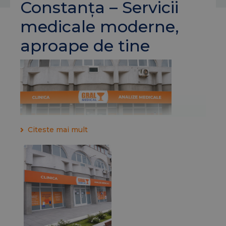
Constanța – Servicii
medicale moderne,
aproape de tine
Citeste mai mult
Clinica
Gral Medical
Constanța face parte din
rețeaua națională Gral Medical și oferă servicii
medicale integrate, într-un spațiu modern, dotat
cu echipamente performante și personal medical
cu experiență.