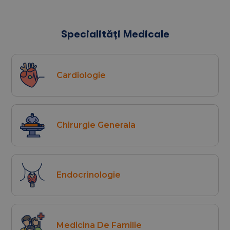
3. Ce tipuri de analize medicale se pot
face la Clinica Gral Medical Constanța?
Specialități Medicale
Clinica Gral Medical Constanța dispune de
sală de
recoltare pentru analize de laborator
, conectată
la rețeaua națională de
laboratoare Gral Medical
.
Cardiologie
Pacienții pot efectua recoltări pentru analize
uzuale, profiluri hormonale, analize de sânge, teste
de laborator pentru monitorizarea afecțiunilor
cronice și alte investigații specifice, cu rezultate
Chirurgie Generala
rapide și sigure.
4. Unde se află Clinica Gral Medical
Endocrinologie
Constanța și care este programul de
funcționare?
Clinica Gral Medical Constanța este localizată într-
Medicina De Familie
o zonă ușor accesibilă a orașului Constanța.