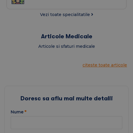
Programul de funcționare este următorul:
Vezi toate specialitatile
Luni – Vineri: 07:00 – 19:00
Sâmbătă: 08:00 – 14:00
Articole Medicale
Duminică: Închis
Articole si sfaturi medicale
Pentru orice întrebare sau programare, pacienții
pot apela la
numărul
0757.012.310
.
citeste toate articole
Doresc sa aflu mai multe detalii
Nume
*