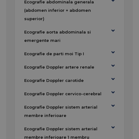
Ecografie abdominala generala
redus
(abdomen inferior + abdomen
Servicii medicale integrate – de la
superior)
consultații la analize și investigații
Ecografie aorta abdominala si
Cum te poți programa
emergente mari
Pentru programări și informații suplimentare, ne
Ecografie de parti moi Tip I
poți contacta la numărul de telefon
0757.012.310
Ecografie Doppler artere renale
sau direct la recepția clinicii în timpul programului
de lucru.
Ecografie Doppler carotide
Despre rețeaua
Gral
Ecografie Doppler cervico-cerebral
Medical
Ecografie Doppler sistem arterial
membre inferioare
Grupul
GRAL Medical
este una dintre cele mai
dezvoltate rețele private de servicii medicale din
Ecografie Doppler sistem arterial
România, prezentă în peste
9 județe
printr-o
membre inferioare 1 membru