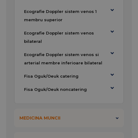
infrastructură extinsă formată din peste
76 de
Ecografie Doppler sistem venos 1
centre medicale
.
membru superior
Din acestea fac parte
17 laboratoare de analize
medicale
,
38 de centre regionale de recoltare
,
Ecografie Doppler sistem venos
16 clinici
(dintre care
3 centre de imagistică
bilateral
medicală
) și
6 spitale oncologice
.
Ecografie Doppler sistem venos si
arterial membre inferioare bilateral
Întrebări frecvente –
Fisa Oguk/Oeuk catering
Clinica Gral Medical
Constanța
Fisa Oguk/Oeuk noncatering
1. Ce servicii sunt decontate la Clinica Gral
Medical Constanța?
MEDICINA MUNCII
În cadrul Clinicii Gral Medical sunt decontate
următoarele servicii medicale:
ORL