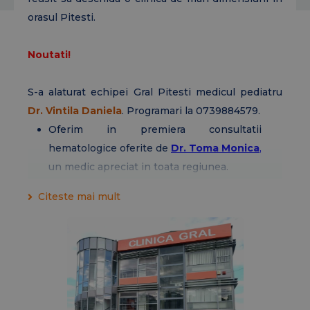
orasul Pitesti.
Noutati!
S-a alaturat echipei Gral Pitesti medicul pediatru
Dr. Vintila Daniela
. Programari la 0739884579.
Oferim in premiera consultatii
hematologice oferite de
Dr. Toma Monica
,
un medic apreciat in toata regiunea.
La clinica Gral Pitesti, majoritatea
Citeste mai mult
investigatiilor ecografice sunt efectuate cu
elastografie.
S-a alaturat echipei Gral Pitesti medicul
ortoped
Dr. Ciobanu Eduard.
Programari
la
0739-884.579.
Dr. Ionut Sandu,
medic primar chirurgie