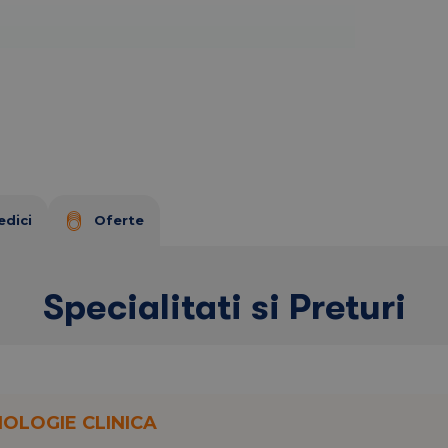
 din Ploiesti, cu o retea teritoriala de centre
 pacientii pot beneficia de servicii medicale
. Totodata in aceeasi locatie clinica ofera servicii
icala (RMN, CT, Radiografie conventionala)
,
edici
Oferte
e zi, servicii oncologice personalizate.
Specialitati si Preturi
 medicamente de la populatie
fera:
NOLOGIE CLINICA
a;