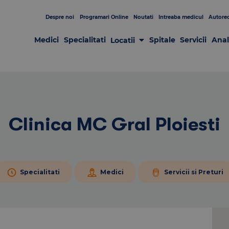
Despre noi
Programari Online
Noutati
Intreaba medicul
Autorec
Medici
Specialitati
Spitale
Servicii
Anal
Locatii
Laboratoare
Clinici
Centre de Recoltare
Spitale
Centrul de Chirurgie GRAL
Patologia sânului
Clinica MC Gral Ploiesti
Specialitati
Medici
Servicii si Preturi