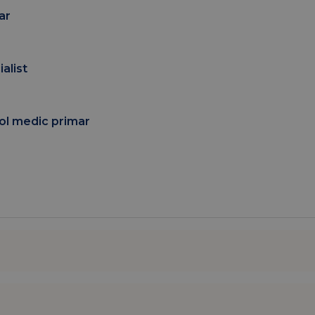
ar
alist
ol medic primar