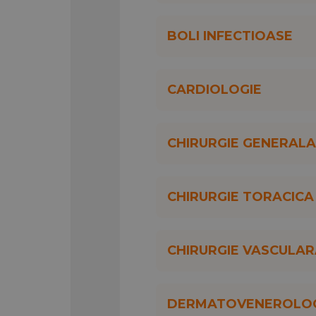
Fise port arma;
Fise medicale permis de conducere
BOLI INFECTIOASE
Cursuri prim ajutor.
Clinica MC Gral Ploiesti a castigat in 2
CARDIOLOGIE
CHIRURGIE GENERALA
CHIRURGIE TORACICA
CHIRURGIE VASCULA
DERMATOVENEROLOG