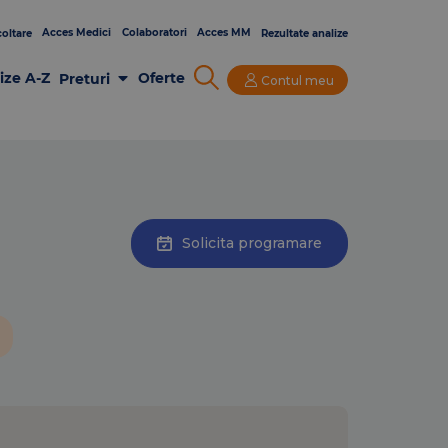
Acces Medici
Colaboratori
Acces MM
oltare
Rezultate analize
ize A-Z
Oferte
Preturi
Contul meu
Analize Laborator
Imagistica
Consultatii si Investigatii
Solicita programare