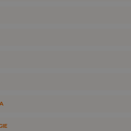
;
023 urmatoarele premii:
RA
IE