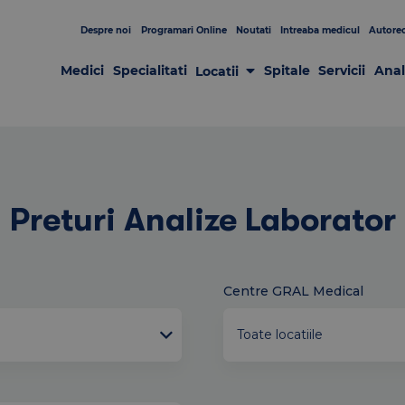
Despre noi
Programari Online
Noutati
Intreaba medicul
Autorec
Medici
Specialitati
Spitale
Servicii
Anal
Locatii
Laboratoare
Clinici
Centre de Recoltare
Spitale
Centrul de Chirurgie GRAL
Patologia sânului
Preturi Analize Laborator
Centre GRAL Medical