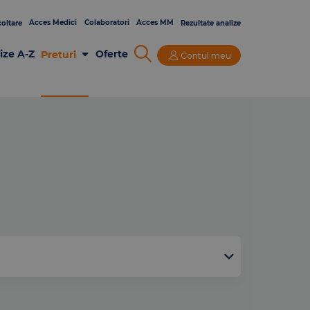
Acces Medici
Colaboratori
Acces MM
oltare
Rezultate analize
ize A-Z
Oferte
Preturi
Contul meu
Analize Laborator
Imagistica
Consultatii si Investigatii