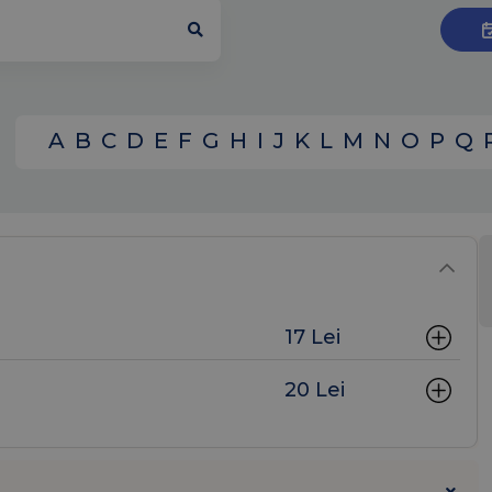
A
B
C
D
E
F
G
H
I
J
K
L
M
N
O
P
Q
17 Lei
20 Lei