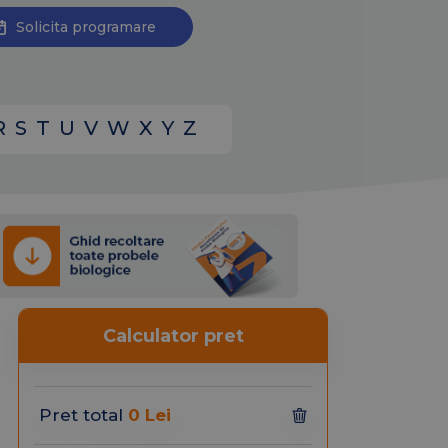
Solicita programare
R
S
T
U
V
W
X
Y
Z
Calculator pret
Pret total
0 Lei