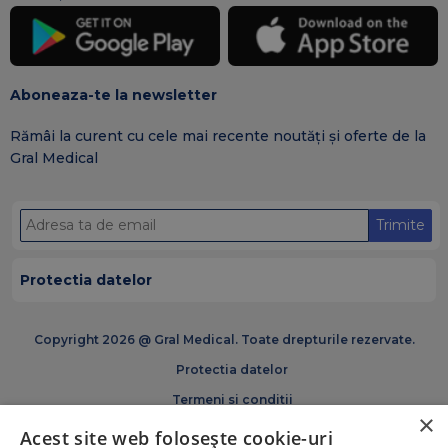
Aboneaza-te la newsletter
Rămâi la curent cu cele mai recente noutăți și oferte de la
Gral Medical
Trimite
Protectia datelor
Copyright 2026 @ Gral Medical. Toate drepturile rezervate.
Protectia datelor
Termeni si conditii
×
Politica de cookies
Acest site web folosește cookie-uri