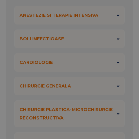
rinichi - ESWL (
FortLit
)
Tratamentul "ciocurilor la calcaie" cu
ANESTEZIE SI TERAPIE INTENSIVA
ajutorul ultrasunetelor (
CalcaneoFort
)
BOLI INFECTIOASE
CARDIOLOGIE
CHIRURGIE GENERALA
CHIRURGIE PLASTICA-MICROCHIRURGIE
RECONSTRUCTIVA