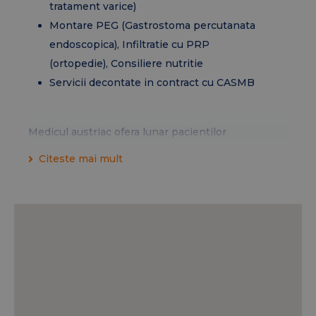
tratament varice)
Montare PEG (Gastrostoma percutanata
endoscopica), Infiltratie cu PRP
(ortopedie), Consiliere nutritie
Servicii decontate in contract cu CASMB
Medicul austriac ofera lunar pacientilor
diagnosticati cu cancer, consultatii internationale
Citeste mai mult
de second opinion, iar programul de consultatii
first si second opinion este urmatorul:
Prof. Dr. Thomas Brodowicz
PROGRAM:
Vezi detalii aici!
Servicii decontate gratuit in contract cu CNAS: