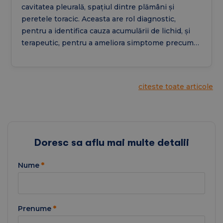
cavitatea pleurală, spațiul dintre plămâni și
peretele toracic. Aceasta are rol diagnostic,
pentru a identifica cauza acumulării de lichid, și
terapeutic, pentru a ameliora simptome precum
dificultățile de respirație și durerea toracică.
citeste toate articole
Doresc sa aflu mai multe detalii
Nume
*
Prenume
*