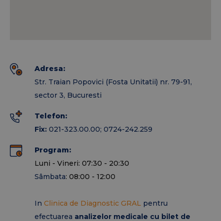
Pachet servicii medicale in asistenta
medicala primara
Pachet servicii medicale in asistenta
medicala ambulatorie pentru
Adresa:
specialitati clinice
Str. Traian Popovici (Fosta Unitatii) nr. 79-91,
sector 3, Bucuresti
-
endoscopia digestiva superioara
si
endoscopia
Telefon:
digestiva inferioara
(colonoscopia), se efectueaza
Fix:
021-323.00.00; 0724-242.259
gratuit in baza biletului de trimitere in Clinca de
Diagnostic Gral. Procedura este realizata de
Program:
catre
Dr. BOSONEA Paul
- Medic specialist
Luni - Vineri: 07:30 - 20:30
gastroenterologie, cu mare experienta
Sâmbata
: 08:00 - 12:00
profesionala in endoscopie superioara si inferioara.
In
Clinica de Diagnostic GRAL
pentru
-
litotritia
s-a efectuat prima data in privat la
efectuarea
analizelor medicale cu bilet de