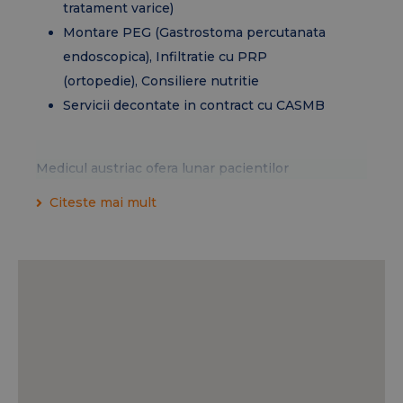
tratament varice)
Montare PEG (Gastrostoma percutanata
endoscopica), Infiltratie cu PRP
(ortopedie), Consiliere nutritie
Servicii decontate in contract cu CASMB
Medicul austriac ofera lunar pacientilor
diagnosticati cu cancer, consultatii internationale
Citeste mai mult
de second opinion, iar programul de consultatii
first si second opinion este urmatorul:
Prof. Dr. Thomas Brodowicz
PROGRAM:
Vezi detalii aici!
Servicii decontate gratuit in contract cu CNAS: