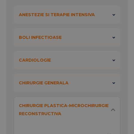
rinichi - ESWL (
FortLit
)
Tratamentul "ciocurilor la calcaie" cu
ANESTEZIE SI TERAPIE INTENSIVA
ajutorul ultrasunetelor (
CalcaneoFort
)
BOLI INFECTIOASE
CARDIOLOGIE
CHIRURGIE GENERALA
CHIRURGIE PLASTICA-MICROCHIRURGIE
RECONSTRUCTIVA