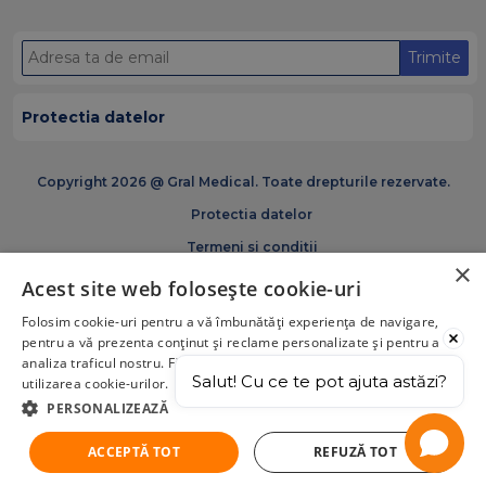
Trimite
Protectia datelor
Copyright 2026 @ Gral Medical. Toate drepturile rezervate.
Protectia datelor
Termeni si conditii
×
Politica de cookies
Acest site web folosește cookie-uri
Certificări și acreditări GRAM Medical
Folosim cookie-uri pentru a vă îmbunătăți experiența de navigare,
pentru a vă prezenta conținut și reclame personalizate și pentru a
analiza traficul nostru. Făcând click pe „Acceptă tot”, acceptați
Salut! Cu ce te pot ajuta astăzi?
utilizarea cookie-urilor.
PERSONALIZEAZĂ
ACCEPTĂ TOT
REFUZĂ TOT