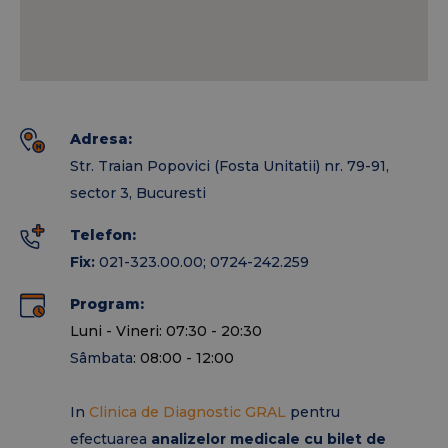
Pachet servicii medicale in asistenta
medicala primara
Pachet servicii medicale in asistenta
medicala ambulatorie pentru
Adresa:
specialitati clinice
Str. Traian Popovici (Fosta Unitatii) nr. 79-91,
sector 3, Bucuresti
-
endoscopia digestiva superioara
si
endoscopia
Telefon:
digestiva inferioara
(colonoscopia), se efectueaza
Fix:
021-323.00.00; 0724-242.259
gratuit in baza biletului de trimitere in Clinca de
Diagnostic Gral. Procedura este realizata de
Program:
catre
Dr. BOSONEA Paul
- Medic specialist
Luni - Vineri: 07:30 - 20:30
gastroenterologie, cu mare experienta
Sâmbata
: 08:00 - 12:00
profesionala in endoscopie superioara si inferioara.
In
Clinica de Diagnostic GRAL
pentru
-
litotritia
s-a efectuat prima data in privat la
efectuarea
analizelor medicale cu bilet de